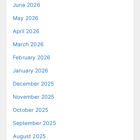
June 2026
May 2026
April 2026
March 2026
February 2026
January 2026
December 2025
November 2025
October 2025
September 2025
August 2025