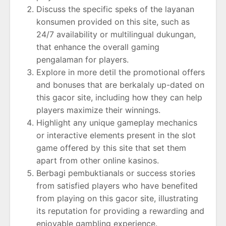
Discuss the specific speks of the layanan
konsumen provided on this site, such as
24/7 availability or multilingual dukungan,
that enhance the overall gaming
pengalaman for players.
Explore in more detil the promotional offers
and bonuses that are berkalaly up-dated on
this gacor site, including how they can help
players maximize their winnings.
Highlight any unique gameplay mechanics
or interactive elements present in the slot
game offered by this site that set them
apart from other online kasinos.
Berbagi pembuktianals or success stories
from satisfied players who have benefited
from playing on this gacor site, illustrating
its reputation for providing a rewarding and
enjoyable gambling experience.