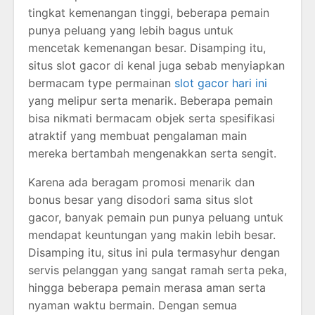
tingkat kemenangan tinggi, beberapa pemain
punya peluang yang lebih bagus untuk
mencetak kemenangan besar. Disamping itu,
situs slot gacor di kenal juga sebab menyiapkan
bermacam type permainan
slot gacor hari ini
yang melipur serta menarik. Beberapa pemain
bisa nikmati bermacam objek serta spesifikasi
atraktif yang membuat pengalaman main
mereka bertambah mengenakkan serta sengit.
Karena ada beragam promosi menarik dan
bonus besar yang disodori sama situs slot
gacor, banyak pemain pun punya peluang untuk
mendapat keuntungan yang makin lebih besar.
Disamping itu, situs ini pula termasyhur dengan
servis pelanggan yang sangat ramah serta peka,
hingga beberapa pemain merasa aman serta
nyaman waktu bermain. Dengan semua