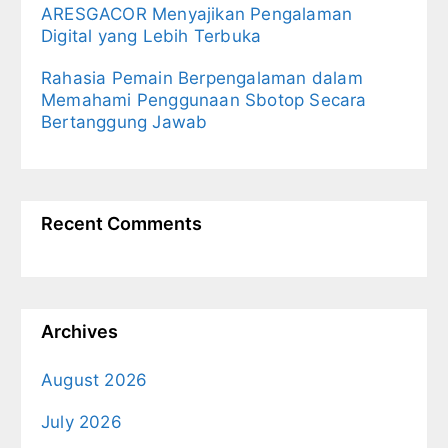
ARESGACOR Menyajikan Pengalaman
Digital yang Lebih Terbuka
Rahasia Pemain Berpengalaman dalam
Memahami Penggunaan Sbotop Secara
Bertanggung Jawab
Recent Comments
Archives
August 2026
July 2026