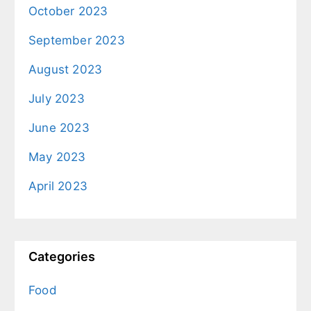
October 2023
September 2023
August 2023
July 2023
June 2023
May 2023
April 2023
Categories
Food