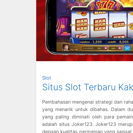
Slot
Situs Slot Terbaru K
Pembahasan mengenai strategi dan rah
yang menarik untuk dibahas. Dalam duni
yang paling diminati oleh para pemain.
adalah situs Joker123. Joker123 merupa
dengan kualitas permainan yang sanga