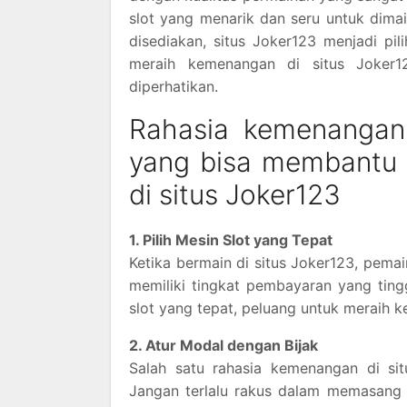
slot yang menarik dan seru untuk dima
disediakan, situs Joker123 menjadi pi
meraih kemenangan di situs Joker12
diperhatikan.
Rahasia kemenangan 
yang bisa membantu
di situs Joker123
1. Pilih Mesin Slot yang Tepat
Ketika bermain di situs Joker123, pemain
memiliki tingkat pembayaran yang tingg
slot yang tepat, peluang untuk meraih 
2. Atur Modal dengan Bijak
Salah satu rahasia kemenangan di si
Jangan terlalu rakus dalam memasang 