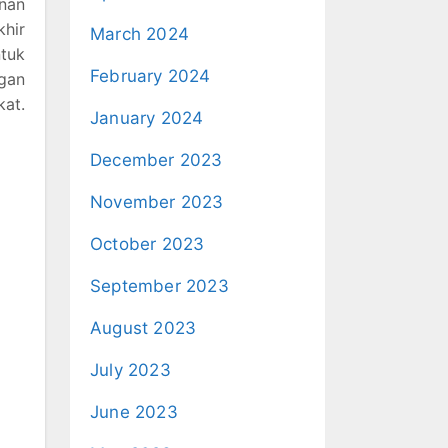
nan
khir
March 2024
ntuk
February 2024
ngan
at.
January 2024
December 2023
November 2023
October 2023
September 2023
August 2023
July 2023
June 2023