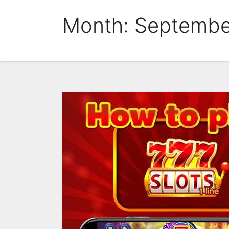
Skip
Month:
Septembe
to
content