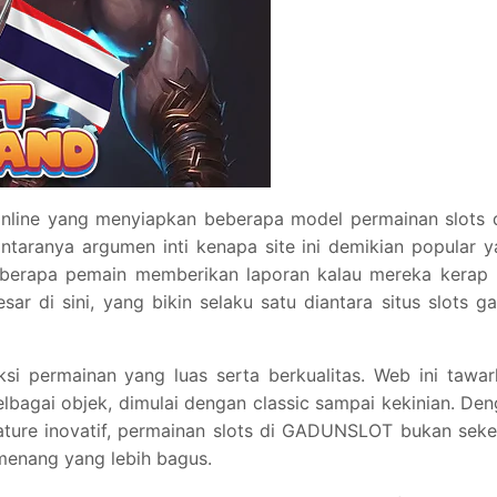
online yang menyiapkan beberapa model permainan slots 
antaranya argumen inti kenapa site ini demikian popular y
Beberapa pemain memberikan laporan kalau mereka kerap 
r di sini, yang bikin selaku satu diantara situs slots g
i permainan yang luas serta berkualitas. Web ini tawar
lbagai objek, dimulai dengan classic sampai kekinian. De
ture inovatif, permainan slots di GADUNSLOT bukan seke
menang yang lebih bagus.