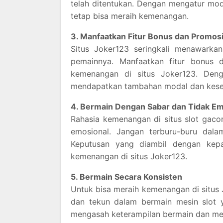
telah ditentukan. Dengan mengatur mod
tetap bisa meraih kemenangan.
3. Manfaatkan Fitur Bonus dan Promos
Situs Joker123 seringkali menawark
pemainnya. Manfaatkan fitur bonus 
kemenangan di situs Joker123. Den
mendapatkan tambahan modal dan kese
4. Bermain Dengan Sabar dan Tidak Em
Rahasia kemenangan di situs slot gaco
emosional. Jangan terburu-buru dal
Keputusan yang diambil dengan kepa
kemenangan di situs Joker123.
5. Bermain Secara Konsisten
Untuk bisa meraih kemenangan di situs 
dan tekun dalam bermain mesin slot y
mengasah keterampilan bermain dan me