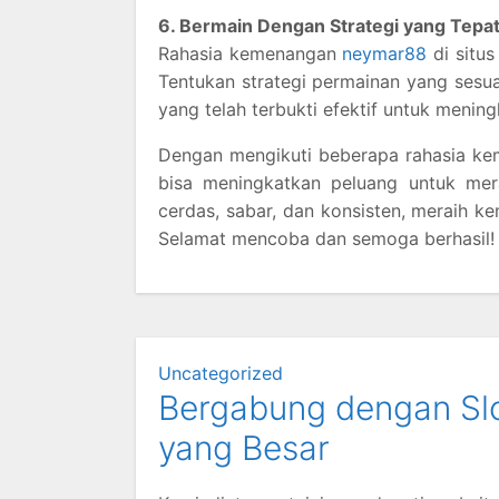
6. Bermain Dengan Strategi yang Tepa
Rahasia kemenangan
neymar88
di situs
Tentukan strategi permainan yang sesu
yang telah terbukti efektif untuk meni
Dengan mengikuti beberapa rahasia keme
bisa meningkatkan peluang untuk mer
cerdas, sabar, dan konsisten, meraih k
Selamat mencoba dan semoga berhasil!
Uncategorized
Bergabung dengan Sl
yang Besar