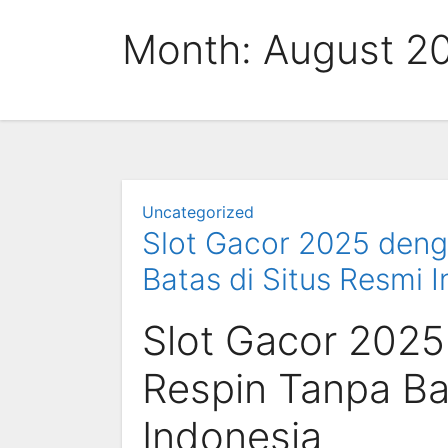
Skip
Month:
August 2
to
content
Uncategorized
Slot Gacor 2025 deng
Batas di Situs Resmi 
Slot Gacor 2025
Respin Tanpa Ba
Indonesia