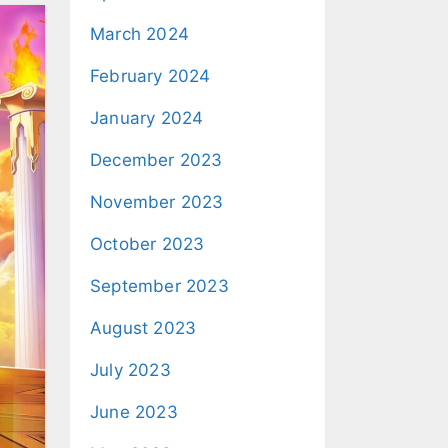
March 2024
February 2024
January 2024
December 2023
November 2023
October 2023
September 2023
August 2023
July 2023
June 2023