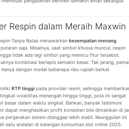
a membuat pengalaman bermain semakin aman sekaligus
er Respin dalam Meraih Maxwin
 Respin Tanpa Batas menawarkan
kesempatan menang
putaran saja. Misalnya, saat simbol khusus muncul, respin
ingga tidak ada lagi simbol yang memicu fitur tersebut.
knya kombinasi berlapis semakin besar. Tak jarang, pema
hanya dengan modal beberapa ribu rupiah berkat
miliki
RTP tinggi
pada provider resmi, sehingga memberika
ingkat volatilitas menengah hingga tinggi, pola ini sangat
il besar dalam waktu singkat. Bahkan, banyak testimoni
 dapat menghasilkan profit konsisten bila dimainkan di j
ka pergerakan sistem dianggap lebih stabil. Keunggulan ini
h satu andalan di kalangan komunitas slot online 2025.