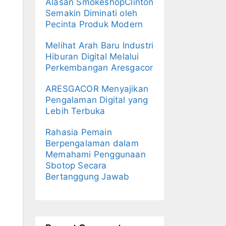
Alasan SmokeshopClinton
Semakin Diminati oleh
Pecinta Produk Modern
Melihat Arah Baru Industri
Hiburan Digital Melalui
Perkembangan Aresgacor
ARESGACOR Menyajikan
Pengalaman Digital yang
Lebih Terbuka
Rahasia Pemain
Berpengalaman dalam
Memahami Penggunaan
Sbotop Secara
Bertanggung Jawab