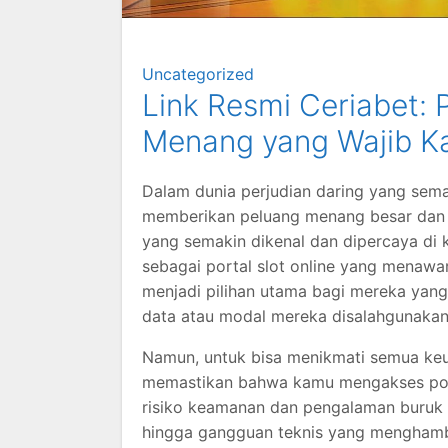
Uncategorized
Link Resmi Ceriabet: 
Menang yang Wajib 
Dalam dunia perjudian daring yang sem
memberikan peluang menang besar dan
yang semakin dikenal dan dipercaya di k
sebagai portal slot online yang menaw
menjadi pilihan utama bagi mereka yang
data atau modal mereka disalahgunakan
Namun, untuk bisa menikmati semua keu
memastikan bahwa kamu mengakses portal 
risiko keamanan dan pengalaman buruk b
hingga gangguan teknis yang menghamba