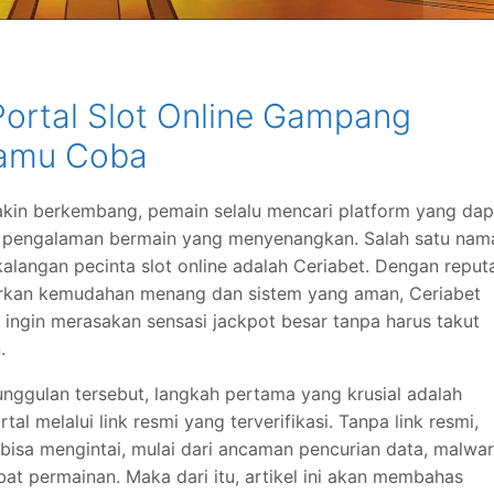
Portal Slot Online Gampang
Kamu Coba
akin berkembang, pemain selalu mencari platform yang dap
 pengalaman bermain yang menyenangkan. Salah satu nam
alangan pecinta slot online adalah Ceriabet. Dengan reput
arkan kemudahan menang dan sistem yang aman, Ceriabet
 ingin merasakan sensasi jackpot besar tanpa harus takut
.
nggulan tersebut, langkah pertama yang krusial adalah
melalui link resmi yang terverifikasi. Tanpa link resmi,
isa mengintai, mulai dari ancaman pencurian data, malwar
t permainan. Maka dari itu, artikel ini akan membahas