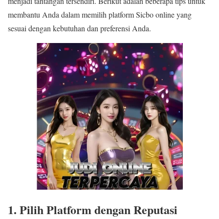
menjadi tantangan tersendiri. Berikut adalah beberapa tips untuk
membantu Anda dalam memilih platform Sicbo online yang
sesuai dengan kebutuhan dan preferensi Anda.
1. Pilih Platform dengan Reputasi