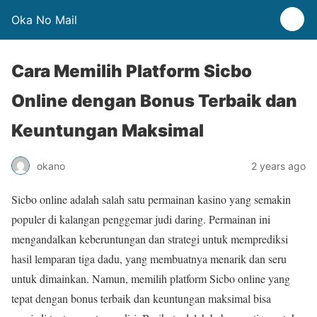
Oka No Mail
Cara Memilih Platform Sicbo
Online dengan Bonus Terbaik dan
Keuntungan Maksimal
okano
2 years ago
Sicbo online adalah salah satu permainan kasino yang semakin
populer di kalangan penggemar judi daring. Permainan ini
mengandalkan keberuntungan dan strategi untuk memprediksi
hasil lemparan tiga dadu, yang membuatnya menarik dan seru
untuk dimainkan. Namun, memilih platform Sicbo online yang
tepat dengan bonus terbaik dan keuntungan maksimal bisa