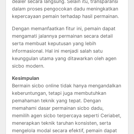
dealer secara langsung. Selain itu, transparansi
dalam proses pengocokan dadu meningkatkan
kepercayaan pemain terhadap hasil permainan.
Dengan memanfaatkan fitur ini, pemain dapat
mengamati jalannya permainan secara detail
serta membuat keputusan yang lebih
informasional. Hal ini menjadi salah satu
keunggulan utama yang ditawarkan oleh agen
sicbo modern.
Kesimpulan
Bermain sicbo online tidak hanya mengandalkan
keberuntungan, tetapi juga membutuhkan
pemahaman teknik yang tepat. Dengan
memahami dasar permainan sicbo dadu,
memilih agen sicbo terpercaya seperti Ceriabet,
menerapkan teknik taruhan konsisten, serta
mengelola modal secara efektif, pemain dapat