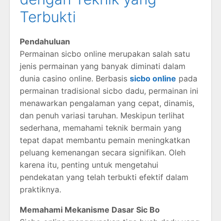
Terbukti
Pendahuluan
Permainan sicbo online merupakan salah satu
jenis permainan yang banyak diminati dalam
dunia casino online. Berbasis
sicbo online
pada
permainan tradisional sicbo dadu, permainan ini
menawarkan pengalaman yang cepat, dinamis,
dan penuh variasi taruhan. Meskipun terlihat
sederhana, memahami teknik bermain yang
tepat dapat membantu pemain meningkatkan
peluang kemenangan secara signifikan. Oleh
karena itu, penting untuk mengetahui
pendekatan yang telah terbukti efektif dalam
praktiknya.
Memahami Mekanisme Dasar Sic Bo