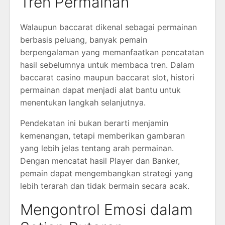
Tren Permainan
Walaupun baccarat dikenal sebagai permainan
berbasis peluang, banyak pemain
berpengalaman yang memanfaatkan pencatatan
hasil sebelumnya untuk membaca tren. Dalam
baccarat casino maupun baccarat slot, histori
permainan dapat menjadi alat bantu untuk
menentukan langkah selanjutnya.
Pendekatan ini bukan berarti menjamin
kemenangan, tetapi memberikan gambaran
yang lebih jelas tentang arah permainan.
Dengan mencatat hasil Player dan Banker,
pemain dapat mengembangkan strategi yang
lebih terarah dan tidak bermain secara acak.
Mengontrol Emosi dalam