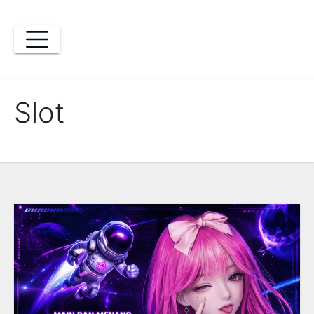
Skip
to
content
Slot