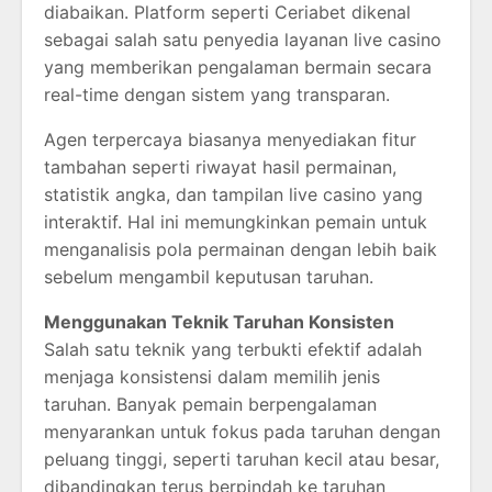
diabaikan. Platform seperti Ceriabet dikenal
sebagai salah satu penyedia layanan live casino
yang memberikan pengalaman bermain secara
real-time dengan sistem yang transparan.
Agen terpercaya biasanya menyediakan fitur
tambahan seperti riwayat hasil permainan,
statistik angka, dan tampilan live casino yang
interaktif. Hal ini memungkinkan pemain untuk
menganalisis pola permainan dengan lebih baik
sebelum mengambil keputusan taruhan.
Menggunakan Teknik Taruhan Konsisten
Salah satu teknik yang terbukti efektif adalah
menjaga konsistensi dalam memilih jenis
taruhan. Banyak pemain berpengalaman
menyarankan untuk fokus pada taruhan dengan
peluang tinggi, seperti taruhan kecil atau besar,
dibandingkan terus berpindah ke taruhan