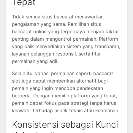
Tepat
Tidak semua situs baccarat menawarkan
pengalaman yang sama. Pemilihan situs
baccarat online yang terpercaya menjadi faktor
penting dalam mengontrol permainan. Platform
yang baik menyediakan sistem yang transparan,
layanan pelanggan responsif, serta fitur
permainan yang adil.
Selain itu, variasi permainan seperti baccarat
slot juga dapat memberikan alternatif bagi
pemain yang ingin mencoba pendekatan
berbeda. Dengan memilih platform yang tepat,
pemain dapat fokus pada strategi tanpa harus
khawatir terhadap aspek teknis atau keamanan.
Konsistensi sebagai Kunci