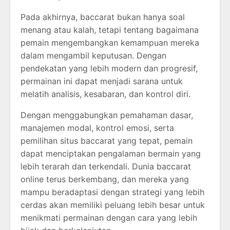
Pada akhirnya, baccarat bukan hanya soal
menang atau kalah, tetapi tentang bagaimana
pemain mengembangkan kemampuan mereka
dalam mengambil keputusan. Dengan
pendekatan yang lebih modern dan progresif,
permainan ini dapat menjadi sarana untuk
melatih analisis, kesabaran, dan kontrol diri.
Dengan menggabungkan pemahaman dasar,
manajemen modal, kontrol emosi, serta
pemilihan situs baccarat yang tepat, pemain
dapat menciptakan pengalaman bermain yang
lebih terarah dan terkendali. Dunia baccarat
online terus berkembang, dan mereka yang
mampu beradaptasi dengan strategi yang lebih
cerdas akan memiliki peluang lebih besar untuk
menikmati permainan dengan cara yang lebih