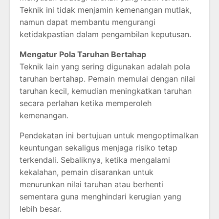
Teknik ini tidak menjamin kemenangan mutlak,
namun dapat membantu mengurangi
ketidakpastian dalam pengambilan keputusan.
Mengatur Pola Taruhan Bertahap
Teknik lain yang sering digunakan adalah pola
taruhan bertahap. Pemain memulai dengan nilai
taruhan kecil, kemudian meningkatkan taruhan
secara perlahan ketika memperoleh
kemenangan.
Pendekatan ini bertujuan untuk mengoptimalkan
keuntungan sekaligus menjaga risiko tetap
terkendali. Sebaliknya, ketika mengalami
kekalahan, pemain disarankan untuk
menurunkan nilai taruhan atau berhenti
sementara guna menghindari kerugian yang
lebih besar.