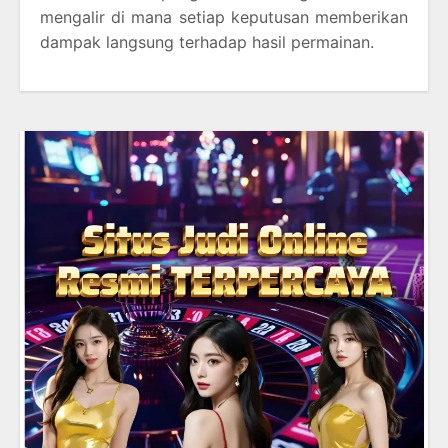
mengalir di mana setiap keputusan memberikan
dampak langsung terhadap hasil permainan.