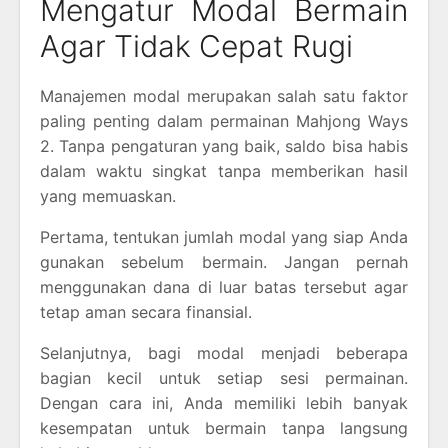
Mengatur Modal Bermain
Agar Tidak Cepat Rugi
Manajemen modal merupakan salah satu faktor
paling penting dalam permainan Mahjong Ways
2. Tanpa pengaturan yang baik, saldo bisa habis
dalam waktu singkat tanpa memberikan hasil
yang memuaskan.
Pertama, tentukan jumlah modal yang siap Anda
gunakan sebelum bermain. Jangan pernah
menggunakan dana di luar batas tersebut agar
tetap aman secara finansial.
Selanjutnya, bagi modal menjadi beberapa
bagian kecil untuk setiap sesi permainan.
Dengan cara ini, Anda memiliki lebih banyak
kesempatan untuk bermain tanpa langsung