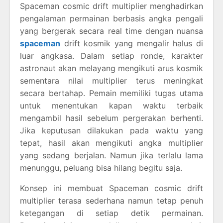
Spaceman cosmic drift multiplier menghadirkan
pengalaman permainan berbasis angka pengali
yang bergerak secara real time dengan nuansa
spaceman
drift kosmik yang mengalir halus di
luar angkasa. Dalam setiap ronde, karakter
astronaut akan melayang mengikuti arus kosmik
sementara nilai multiplier terus meningkat
secara bertahap. Pemain memiliki tugas utama
untuk menentukan kapan waktu terbaik
mengambil hasil sebelum pergerakan berhenti.
Jika keputusan dilakukan pada waktu yang
tepat, hasil akan mengikuti angka multiplier
yang sedang berjalan. Namun jika terlalu lama
menunggu, peluang bisa hilang begitu saja.
Konsep ini membuat Spaceman cosmic drift
multiplier terasa sederhana namun tetap penuh
ketegangan di setiap detik permainan.