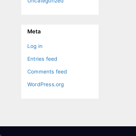
Uncategorized
Meta
Log in
Entries feed
Comments feed
WordPress.org
r
.