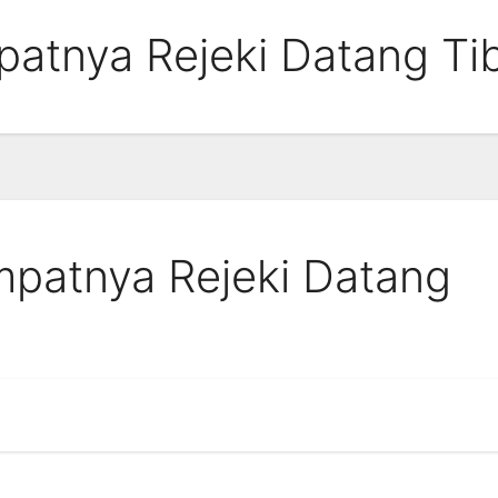
patnya Rejeki Datang Ti
mpatnya Rejeki Datang