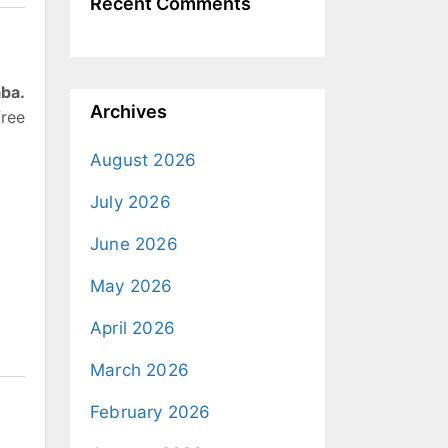
Recent Comments
ba.
Archives
free
August 2026
July 2026
June 2026
May 2026
April 2026
March 2026
February 2026