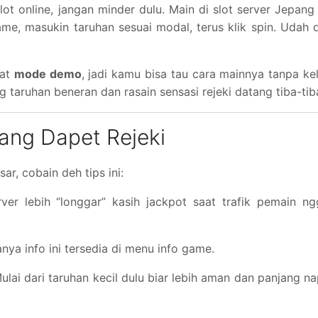
t online, jangan minder dulu. Main di slot server Jepang
ame, masukin taruhan sesuai modal, terus klik spin. Udah 
wat
mode demo
, jadi kamu bisa tau cara mainnya tanpa ke
 taruhan beneran dan rasain sensasi rejeki datang tiba-tib
ang Dapet Rejeki
, cobain deh tips ini:
er lebih “longgar” kasih jackpot saat trafik pemain ng
nya info ini tersedia di menu info game.
lai dari taruhan kecil dulu biar lebih aman dan panjang n