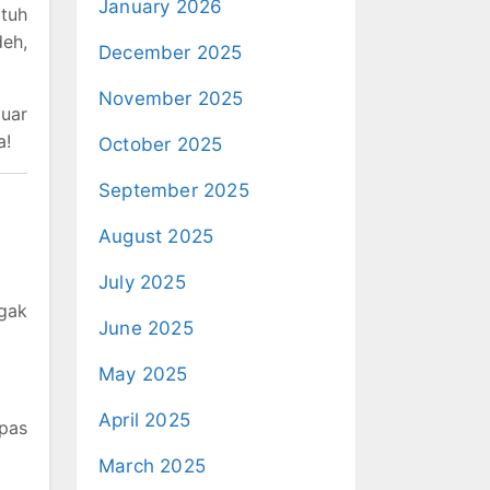
January 2026
 tuh
deh,
December 2025
November 2025
luar
a!
October 2025
September 2025
August 2025
July 2025
gak
June 2025
May 2025
April 2025
apas
March 2025