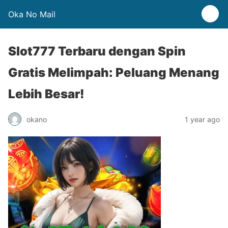
Oka No Mail
Slot777 Terbaru dengan Spin
Gratis Melimpah: Peluang Menang
Lebih Besar!
okano
1 year ago