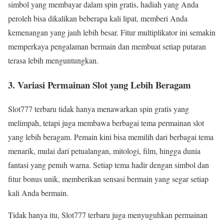
simbol yang membayar dalam spin gratis, hadiah yang Anda
peroleh bisa dikalikan beberapa kali lipat, memberi Anda
kemenangan yang jauh lebih besar. Fitur multiplikator ini semakin
memperkaya pengalaman bermain dan membuat setiap putaran
terasa lebih menguntungkan.
3.
Variasi Permainan Slot yang Lebih Beragam
Slot777 terbaru tidak hanya menawarkan spin gratis yang
melimpah, tetapi juga membawa berbagai tema permainan slot
yang lebih beragam. Pemain kini bisa memilih dari berbagai tema
menarik, mulai dari petualangan, mitologi, film, hingga dunia
fantasi yang penuh warna. Setiap tema hadir dengan simbol dan
fitur bonus unik, memberikan sensasi bermain yang segar setiap
kali Anda bermain.
Tidak hanya itu, Slot777 terbaru juga menyuguhkan permainan