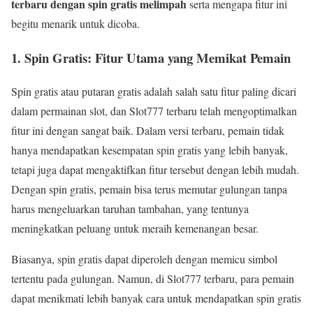
terbaru dengan spin gratis melimpah
serta mengapa fitur ini
begitu menarik untuk dicoba.
1.
Spin Gratis: Fitur Utama yang Memikat Pemain
Spin gratis atau putaran gratis adalah salah satu fitur paling dicari
dalam permainan slot, dan Slot777 terbaru telah mengoptimalkan
fitur ini dengan sangat baik. Dalam versi terbaru, pemain tidak
hanya mendapatkan kesempatan spin gratis yang lebih banyak,
tetapi juga dapat mengaktifkan fitur tersebut dengan lebih mudah.
Dengan spin gratis, pemain bisa terus memutar gulungan tanpa
harus mengeluarkan taruhan tambahan, yang tentunya
meningkatkan peluang untuk meraih kemenangan besar.
Biasanya, spin gratis dapat diperoleh dengan memicu simbol
tertentu pada gulungan. Namun, di Slot777 terbaru, para pemain
dapat menikmati lebih banyak cara untuk mendapatkan spin gratis