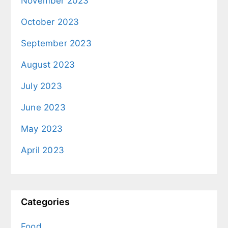
November 2023
October 2023
September 2023
August 2023
July 2023
June 2023
May 2023
April 2023
Categories
Food