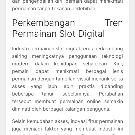
dan pengendalian diri, pemain dapat menikmati
permainan tanpa tekanan berlebihan.
Perkembangan Tren
Permainan Slot Digital
Industri permainan slot digital terus berkembang
seiring meningkatnya penggunaan teknologi
modern dalam kehidupan sehari-hari. Kini,
pemain dapat menikmati berbagai jenis
permainan dengan tampilan visual menarik serta
akses yang jauh lebih praktis dibanding
beberapa tahun sebelumnya. Perubahan
tersebut membuat permainan online semakin
diminati oleh berbagai kalangan pengguna.
Selain kemudahan akses, inovasi fitur permainan
juga menjadi faktor yang membuat industri ini