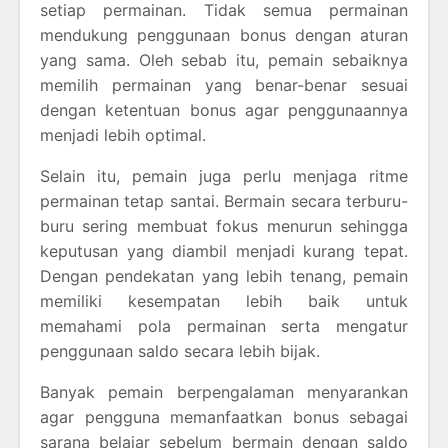
setiap permainan. Tidak semua permainan
mendukung penggunaan bonus dengan aturan
yang sama. Oleh sebab itu, pemain sebaiknya
memilih permainan yang benar-benar sesuai
dengan ketentuan bonus agar penggunaannya
menjadi lebih optimal.
Selain itu, pemain juga perlu menjaga ritme
permainan tetap santai. Bermain secara terburu-
buru sering membuat fokus menurun sehingga
keputusan yang diambil menjadi kurang tepat.
Dengan pendekatan yang lebih tenang, pemain
memiliki kesempatan lebih baik untuk
memahami pola permainan serta mengatur
penggunaan saldo secara lebih bijak.
Banyak pemain berpengalaman menyarankan
agar pengguna memanfaatkan bonus sebagai
sarana belajar sebelum bermain dengan saldo