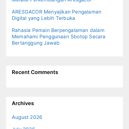
ARESGACOR Menyajikan Pengalaman
Digital yang Lebih Terbuka
Rahasia Pemain Berpengalaman dalam
Memahami Penggunaan Sbotop Secara
Bertanggung Jawab
Recent Comments
Archives
August 2026