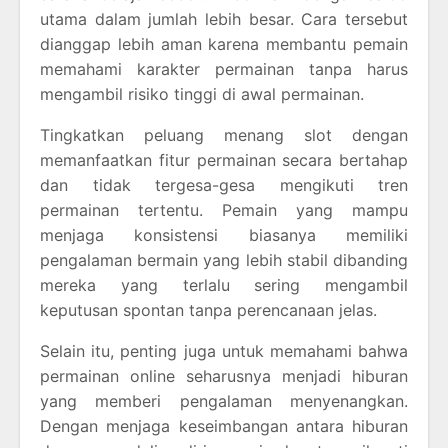
utama dalam jumlah lebih besar. Cara tersebut
dianggap lebih aman karena membantu pemain
memahami karakter permainan tanpa harus
mengambil risiko tinggi di awal permainan.
Tingkatkan peluang menang slot dengan
memanfaatkan fitur permainan secara bertahap
dan tidak tergesa-gesa mengikuti tren
permainan tertentu. Pemain yang mampu
menjaga konsistensi biasanya memiliki
pengalaman bermain yang lebih stabil dibanding
mereka yang terlalu sering mengambil
keputusan spontan tanpa perencanaan jelas.
Selain itu, penting juga untuk memahami bahwa
permainan online seharusnya menjadi hiburan
yang memberi pengalaman menyenangkan.
Dengan menjaga keseimbangan antara hiburan