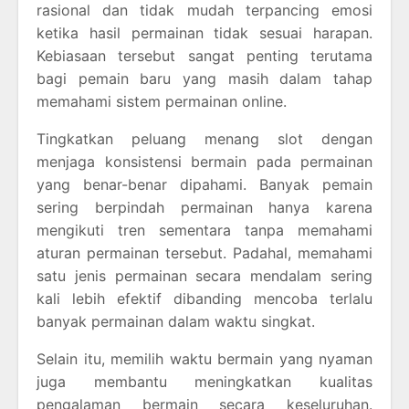
rasional dan tidak mudah terpancing emosi
ketika hasil permainan tidak sesuai harapan.
Kebiasaan tersebut sangat penting terutama
bagi pemain baru yang masih dalam tahap
memahami sistem permainan online.
Tingkatkan peluang menang slot dengan
menjaga konsistensi bermain pada permainan
yang benar-benar dipahami. Banyak pemain
sering berpindah permainan hanya karena
mengikuti tren sementara tanpa memahami
aturan permainan tersebut. Padahal, memahami
satu jenis permainan secara mendalam sering
kali lebih efektif dibanding mencoba terlalu
banyak permainan dalam waktu singkat.
Selain itu, memilih waktu bermain yang nyaman
juga membantu meningkatkan kualitas
pengalaman bermain secara keseluruhan.