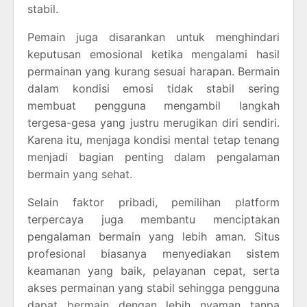
stabil.
Pemain juga disarankan untuk menghindari
keputusan emosional ketika mengalami hasil
permainan yang kurang sesuai harapan. Bermain
dalam kondisi emosi tidak stabil sering
membuat pengguna mengambil langkah
tergesa-gesa yang justru merugikan diri sendiri.
Karena itu, menjaga kondisi mental tetap tenang
menjadi bagian penting dalam pengalaman
bermain yang sehat.
Selain faktor pribadi, pemilihan platform
terpercaya juga membantu menciptakan
pengalaman bermain yang lebih aman. Situs
profesional biasanya menyediakan sistem
keamanan yang baik, pelayanan cepat, serta
akses permainan yang stabil sehingga pengguna
dapat bermain dengan lebih nyaman tanpa