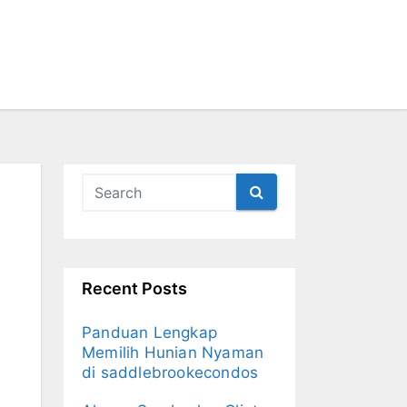
Recent Posts
Panduan Lengkap
Memilih Hunian Nyaman
di saddlebrookecondos