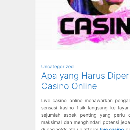
Uncategorized
Apa yang Harus Diperh
Casino Online
Live casino online menawarkan penga
sensasi kasino fisik langsung ke lay
sejumlah aspek penting yang perlu 
maksimal dan menghindari potensi jeb
di casino88 atau platform
live casino
on