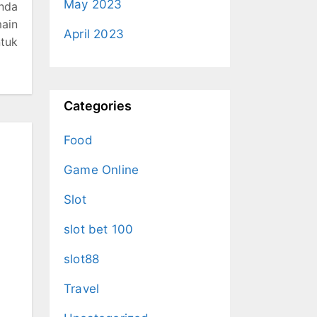
May 2023
nda
ain
April 2023
tuk
Categories
Food
Game Online
Slot
slot bet 100
slot88
Travel