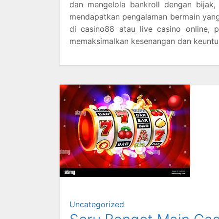
dan mengelola bankroll dengan bijak,
mendapatkan pengalaman bermain yang
di casino88 atau live casino online,
memaksimalkan kesenangan dan keuntun
Uncategorized