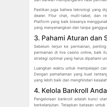
Pastikan juga bahwa teknologi yang d
dealer. Fitur chat, multi-tabel, dan r
Platform yang baik biasanya mengguna
yang menyenangkan dan tanpa ganggua
3. Pahami Aturan dan 
Sebelum terjun ke permainan, penting
permainan di live casino online, baik it
strategi optimal yang harus dipahami 
Luangkan waktu untuk mempelajari cara
Dengan pemahaman yang kuat tentang
yang lebih baik dan menghindari kesala
4. Kelola Bankroll And
Pengelolaan bankroll adalah kunci ut
berkelanjutan. Tetapkan batasan untu