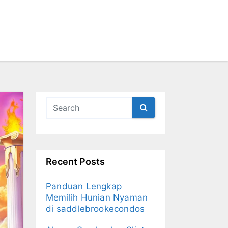
Recent Posts
Panduan Lengkap
Memilih Hunian Nyaman
di saddlebrookecondos