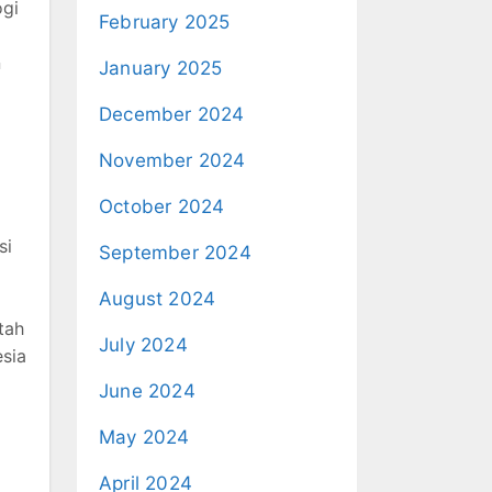
ogi
February 2025
n
January 2025
December 2024
November 2024
October 2024
si
September 2024
August 2024
tah
July 2024
esia
June 2024
May 2024
April 2024