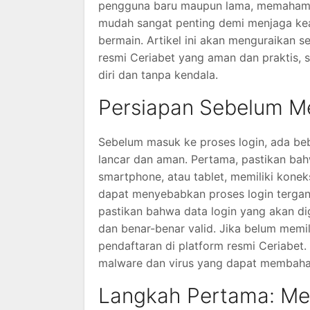
pengguna baru maupun lama, memahami 
mudah sangat penting demi menjaga ke
bermain. Artikel ini akan menguraikan s
resmi Ceriabet yang aman dan praktis,
diri dan tanpa kendala.
Persiapan Sebelum M
Sebelum masuk ke proses login, ada beb
lancar dan aman. Pertama, pastikan bah
smartphone, atau tablet, memiliki koneks
dapat menyebabkan proses login terga
pastikan bahwa data login yang akan d
dan benar-benar valid. Jika belum memil
pendaftaran di platform resmi Ceriabet.
malware dan virus yang dapat membahay
Langkah Pertama: Men