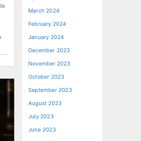
da
March 2024
February 2024
n
January 2024
December 2023
November 2023
October 2023
September 2023
August 2023
July 2023
June 2023