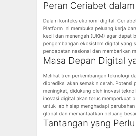
Peran Ceriabet dalam
Dalam konteks ekonomi digital, Ceriabe
Platform ini membuka peluang kerja bar
kecil dan menengah (UKM) agar dapat b
pengembangan ekosistem digital yang 
pendapatan nasional dan memberikan ma
Masa Depan Digital y
Melihat tren perkembangan teknologi dan
diprediksi akan semakin cerah. Potensi 
meningkat, didukung oleh inovasi tekno
inovasi digital akan terus memperkuat
untuk lebih siap menghadapi perubahan 
global dan memanfaatkan peluang besar d
Tantangan yang Perlu 