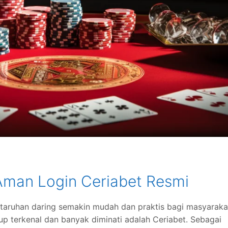
man Login Ceriabet Resmi
orm taruhan daring semakin mudah dan praktis bagi masyaraka
up terkenal dan banyak diminati adalah Ceriabet. Sebagai