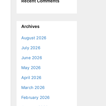
Recent Comments
Archives
August 2026
July 2026
June 2026
May 2026
April 2026
March 2026
February 2026