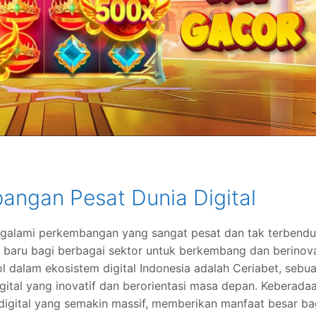
angan Pesat Dunia Digital
mengalami perkembangan yang sangat pesat dan tak terbendu
 baru bagi berbagai sektor untuk berkembang dan berinova
 dalam ekosistem digital Indonesia adalah Ceriabet, sebu
gital yang inovatif dan berorientasi masa depan. Keberada
digital yang semakin massif, memberikan manfaat besar ba