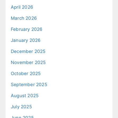
April 2026
March 2026
February 2026
January 2026
December 2025
November 2025
October 2025
September 2025
August 2025
July 2025
June 2025