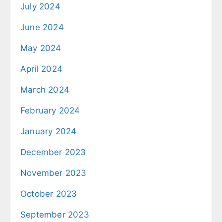
July 2024
June 2024
May 2024
April 2024
March 2024
February 2024
January 2024
December 2023
November 2023
October 2023
September 2023