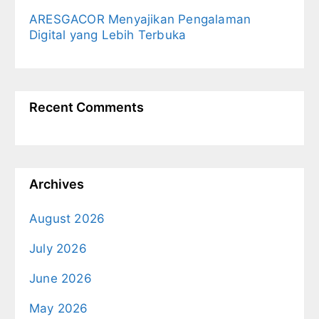
ARESGACOR Menyajikan Pengalaman
Digital yang Lebih Terbuka
Recent Comments
Archives
August 2026
July 2026
June 2026
May 2026