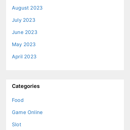
August 2023
July 2023
June 2023
May 2023
April 2023
Categories
Food
Game Online
Slot