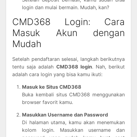
login dan mulai bermain. Mudah, kan?
CMD368 Login: Cara
Masuk Akun dengan
Mudah
Setelah pendaftaran selesai, langkah berikutnya
tentu saja adalah
CMD368 login
. Nah, berikut
adalah cara login yang bisa kamu ikuti:
Masuk ke Situs CMD368
Buka kembali situs CMD368 menggunakan
browser favorit kamu.
Masukkan Username dan Password
Di halaman utama, kamu akan menemukan
kolom login. Masukkan username dan