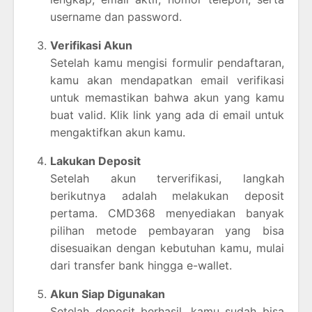
username dan password.
Verifikasi Akun
Setelah kamu mengisi formulir pendaftaran,
kamu akan mendapatkan email verifikasi
untuk memastikan bahwa akun yang kamu
buat valid. Klik link yang ada di email untuk
mengaktifkan akun kamu.
Lakukan Deposit
Setelah akun terverifikasi, langkah
berikutnya adalah melakukan deposit
pertama. CMD368 menyediakan banyak
pilihan metode pembayaran yang bisa
disesuaikan dengan kebutuhan kamu, mulai
dari transfer bank hingga e-wallet.
Akun Siap Digunakan
Setelah deposit berhasil, kamu sudah bisa