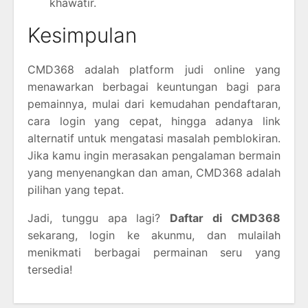
khawatir.
Kesimpulan
CMD368 adalah platform judi online yang
menawarkan berbagai keuntungan bagi para
pemainnya, mulai dari kemudahan pendaftaran,
cara login yang cepat, hingga adanya link
alternatif untuk mengatasi masalah pemblokiran.
Jika kamu ingin merasakan pengalaman bermain
yang menyenangkan dan aman, CMD368 adalah
pilihan yang tepat.
Jadi, tunggu apa lagi?
Daftar di CMD368
sekarang, login ke akunmu, dan mulailah
menikmati berbagai permainan seru yang
tersedia!