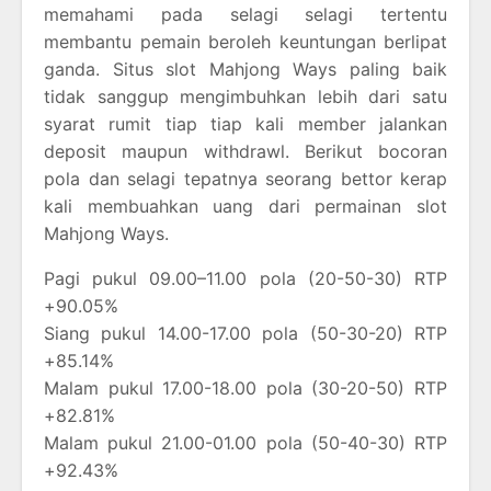
memahami pada selagi selagi tertentu
membantu pemain beroleh keuntungan berlipat
ganda. Situs slot Mahjong Ways paling baik
tidak sanggup mengimbuhkan lebih dari satu
syarat rumit tiap tiap kali member jalankan
deposit maupun withdrawl. Berikut bocoran
pola dan selagi tepatnya seorang bettor kerap
kali membuahkan uang dari permainan slot
Mahjong Ways.
Pagi pukul 09.00–11.00 pola (20-50-30) RTP
+90.05%
Siang pukul 14.00-17.00 pola (50-30-20) RTP
+85.14%
Malam pukul 17.00-18.00 pola (30-20-50) RTP
+82.81%
Malam pukul 21.00-01.00 pola (50-40-30) RTP
+92.43%