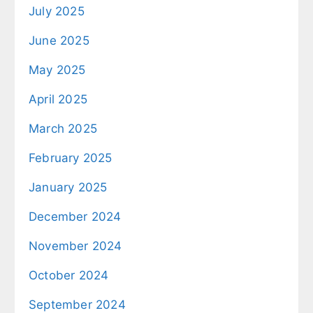
July 2025
June 2025
May 2025
April 2025
March 2025
February 2025
January 2025
December 2024
November 2024
October 2024
September 2024