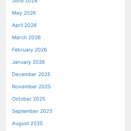
June 2026
May 2026
April 2026
March 2026
February 2026
January 2026
December 2025
November 2025
October 2025
September 2025
August 2025