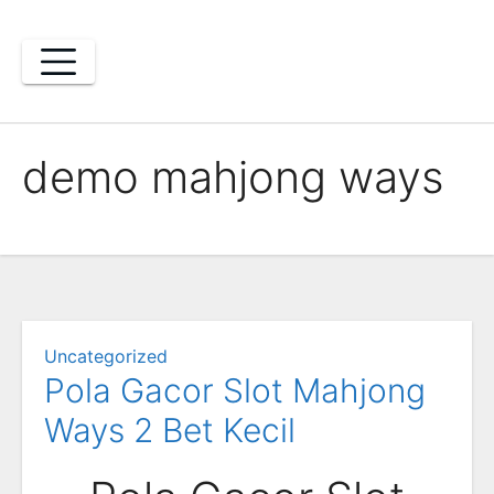
Skip
to
content
demo mahjong ways
Uncategorized
Pola Gacor Slot Mahjong
Ways 2 Bet Kecil