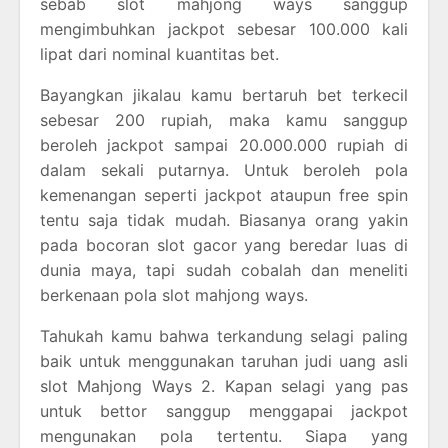
sebab slot mahjong ways sanggup
mengimbuhkan jackpot sebesar 100.000 kali
lipat dari nominal kuantitas bet.
Bayangkan jikalau kamu bertaruh bet terkecil
sebesar 200 rupiah, maka kamu sanggup
beroleh jackpot sampai 20.000.000 rupiah di
dalam sekali putarnya. Untuk beroleh pola
kemenangan seperti jackpot ataupun free spin
tentu saja tidak mudah. Biasanya orang yakin
pada bocoran slot gacor yang beredar luas di
dunia maya, tapi sudah cobalah dan meneliti
berkenaan pola slot mahjong ways.
Tahukah kamu bahwa terkandung selagi paling
baik untuk menggunakan taruhan judi uang asli
slot Mahjong Ways 2. Kapan selagi yang pas
untuk bettor sanggup menggapai jackpot
mengunakan pola tertentu. Siapa yang