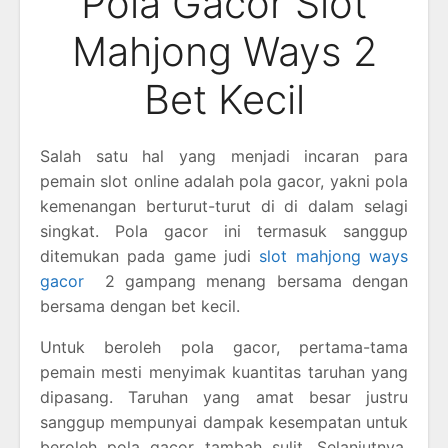
Pola Gacor Slot
Mahjong Ways 2
Bet Kecil
Salah satu hal yang menjadi incaran para
pemain slot online adalah pola gacor, yakni pola
kemenangan berturut-turut di di dalam selagi
singkat. Pola gacor ini termasuk sanggup
ditemukan pada game judi
slot mahjong ways
gacor
2 gampang menang bersama dengan
bersama dengan bet kecil.
Untuk beroleh pola gacor, pertama-tama
pemain mesti menyimak kuantitas taruhan yang
dipasang. Taruhan yang amat besar justru
sanggup mempunyai dampak kesempatan untuk
beroleh pola gacor tambah sulit. Selanjutnya,