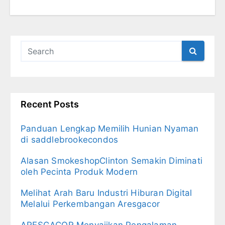
Recent Posts
Panduan Lengkap Memilih Hunian Nyaman
di saddlebrookecondos
Alasan SmokeshopClinton Semakin Diminati
oleh Pecinta Produk Modern
Melihat Arah Baru Industri Hiburan Digital
Melalui Perkembangan Aresgacor