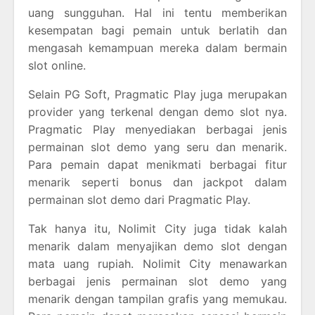
uang sungguhan. Hal ini tentu memberikan
kesempatan bagi pemain untuk berlatih dan
mengasah kemampuan mereka dalam bermain
slot online.
Selain PG Soft, Pragmatic Play juga merupakan
provider yang terkenal dengan demo slot nya.
Pragmatic Play menyediakan berbagai jenis
permainan slot demo yang seru dan menarik.
Para pemain dapat menikmati berbagai fitur
menarik seperti bonus dan jackpot dalam
permainan slot demo dari Pragmatic Play.
Tak hanya itu, Nolimit City juga tidak kalah
menarik dalam menyajikan demo slot dengan
mata uang rupiah. Nolimit City menawarkan
berbagai jenis permainan slot demo yang
menarik dengan tampilan grafis yang memukau.