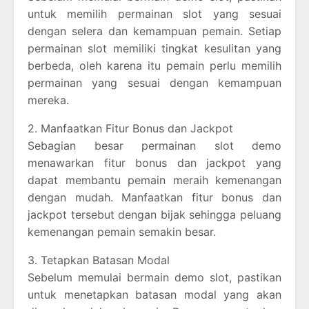
untuk memilih permainan slot yang sesuai
dengan selera dan kemampuan pemain. Setiap
permainan slot memiliki tingkat kesulitan yang
berbeda, oleh karena itu pemain perlu memilih
permainan yang sesuai dengan kemampuan
mereka.
2. Manfaatkan Fitur Bonus dan Jackpot
Sebagian besar permainan slot demo
menawarkan fitur bonus dan jackpot yang
dapat membantu pemain meraih kemenangan
dengan mudah. Manfaatkan fitur bonus dan
jackpot tersebut dengan bijak sehingga peluang
kemenangan pemain semakin besar.
3. Tetapkan Batasan Modal
Sebelum memulai bermain demo slot, pastikan
untuk menetapkan batasan modal yang akan