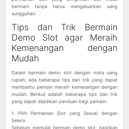
bermain tanpa harus mengeluarkan uang
sungguhan.
Tips dan Trik Bermain
Demo Slot agar Meraih
Kemenangan dengan
Mudah
Dalam bermain demo slot dengan mata uang
rupiah, ada beberapa tips dan trik yang dapat
membantu pemain meraih kemenangan dengan
mudah. Berikut adalah beberapa tips dan trik
yang dapat dijadikan panduan bagi pemain:
1. Pilih Permainan Slot yang Sesuai dengan
Selera
Sebelum memulai bermain demo slot, pastikan