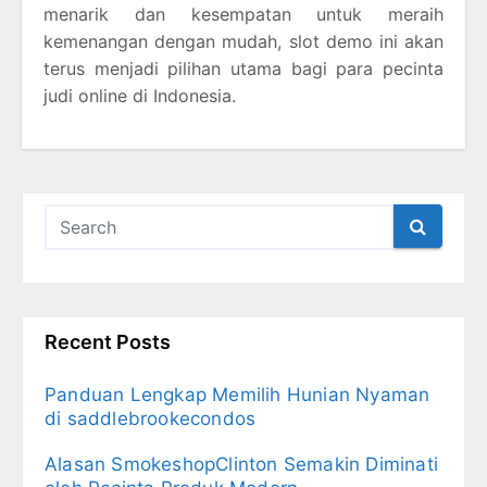
menarik dan kesempatan untuk meraih
kemenangan dengan mudah, slot demo ini akan
terus menjadi pilihan utama bagi para pecinta
judi online di Indonesia.
Recent Posts
Panduan Lengkap Memilih Hunian Nyaman
di saddlebrookecondos
Alasan SmokeshopClinton Semakin Diminati