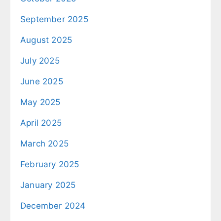
September 2025
August 2025
July 2025
June 2025
May 2025
April 2025
March 2025
February 2025
January 2025
December 2024