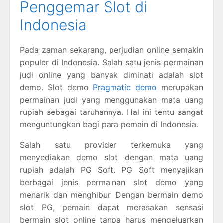
Penggemar Slot di
Indonesia
Pada zaman sekarang, perjudian online semakin
populer di Indonesia. Salah satu jenis permainan
judi online yang banyak diminati adalah slot
demo. Slot demo
Pragmatic demo
merupakan
permainan judi yang menggunakan mata uang
rupiah sebagai taruhannya. Hal ini tentu sangat
menguntungkan bagi para pemain di Indonesia.
Salah satu provider terkemuka yang
menyediakan demo slot dengan mata uang
rupiah adalah PG Soft. PG Soft menyajikan
berbagai jenis permainan slot demo yang
menarik dan menghibur. Dengan bermain demo
slot PG, pemain dapat merasakan sensasi
bermain slot online tanpa harus mengeluarkan