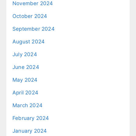
November 2024
October 2024
September 2024
August 2024
July 2024
June 2024
May 2024
April 2024
March 2024
February 2024
January 2024