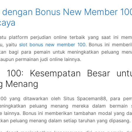
k dengan Bonus New Member 10
caya
u platform perjudian online terbaik yang saat ini memi
u, yaitu
slot bonus new member 100
. Bonus ini member
an bagi para pemain untuk meningkatkan peluang men
upun permainan judi online lainnya.
100: Kesempatan Besar unt
ng Menang
0 yang ditawarkan oleh Situs Spaceman88, para pem
eningkatkan peluang menang mereka dalam bermain s
e lainnya. Bonus ini memberikan tambahan modal yang da
kan peluang menang dalam setiap taruhan yang dipasang.