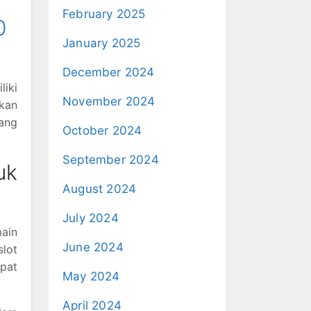
February 2025
0
January 2025
December 2024
liki
November 2024
ikan
ang
October 2024
September 2024
uk
August 2024
July 2024
ain
June 2024
lot
pat
May 2024
April 2024