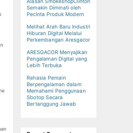
Alasan SmokeshopClinton
Semakin Diminati oleh
s
Pecinta Produk Modern
Melihat Arah Baru Industri
Hiburan Digital Melalui
Perkembangan Aresgacor
an
ARESGACOR Menyajikan
Pengalaman Digital yang
Lebih Terbuka
Rahasia Pemain
Berpengalaman dalam
me
Memahami Penggunaan
Sbotop Secara
Bertanggung Jawab
nan