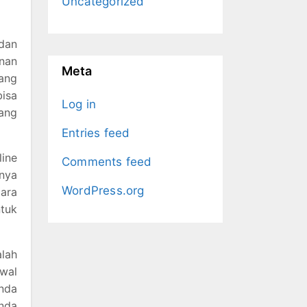
Uncategorized
dan
nan
Meta
yang
isa
Log in
ang
Entries feed
ine
Comments feed
nya
WordPress.org
cara
tuk
lah
awal
Anda
Anda