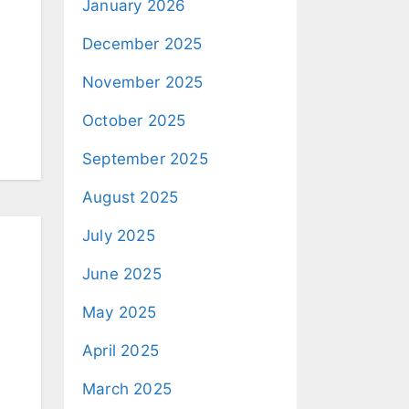
January 2026
December 2025
November 2025
October 2025
September 2025
August 2025
July 2025
June 2025
May 2025
April 2025
March 2025