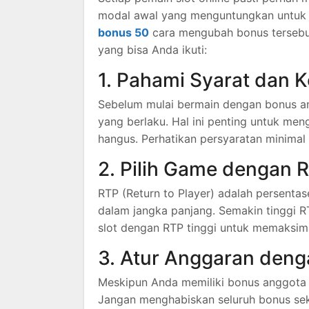
modal awal yang menguntungkan untuk
bonus 50
cara mengubah bonus tersebut
yang bisa Anda ikuti:
1. Pahami Syarat dan 
Sebelum mulai bermain dengan bonus a
yang berlaku. Hal ini penting untuk m
hangus. Perhatikan persyaratan minimal 
2. Pilih Game dengan 
RTP (Return to Player) adalah persenta
dalam jangka panjang. Semakin tinggi R
slot dengan RTP tinggi untuk memaksi
3. Atur Anggaran deng
Meskipun Anda memiliki bonus anggota 
Jangan menghabiskan seluruh bonus sek