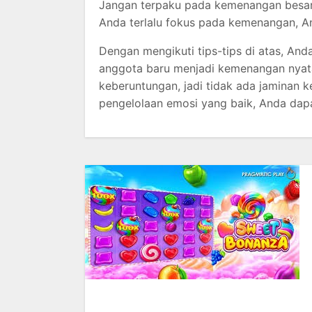
Jangan terpaku pada kemenangan besar.
Anda terlalu fokus pada kemenangan, An
Dengan mengikuti tips-tips di atas, A
anggota baru menjadi kemenangan nyata
keberuntungan, jadi tidak ada jaminan 
pengelolaan emosi yang baik, Anda dap