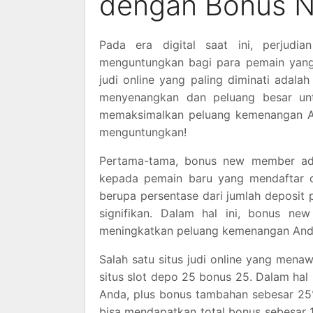
dengan Bonus 
Pada era digital saat ini, perjudi
menguntungkan bagi para pemain yang 
judi online yang paling diminati adala
menyenangkan dan peluang besar un
memaksimalkan peluang kemenangan 
menguntungkan!
Pertama-tama, bonus new member adal
kepada pemain baru yang mendaftar d
berupa persentase dari jumlah deposi
signifikan. Dalam hal ini, bonus n
meningkatkan peluang kemenangan And
Salah satu situs judi online yang me
situs slot depo 25 bonus 25. Dalam hal
Anda, plus bonus tambahan sebesar 25
bisa mendapatkan total bonus sebesar 