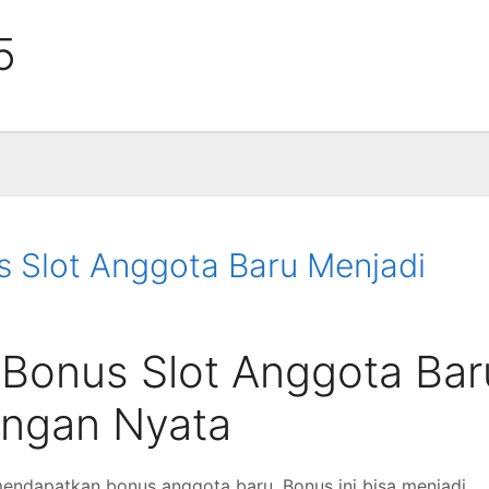
5
 Slot Anggota Baru Menjadi
Bonus Slot Anggota Bar
ngan Nyata
 mendapatkan bonus anggota baru. Bonus ini bisa menjadi