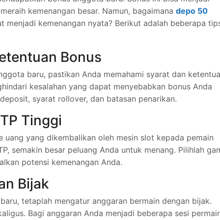
 meraih kemenangan besar. Namun, bagaimana
depo 50
 menjadi kemenangan nyata? Berikut adalah beberapa tip
Ketentuan Bonus
nggota baru, pastikan Anda memahami syarat dan ketentu
enghindari kesalahan yang dapat menyebabkan bonus Anda
deposit, syarat rollover, dan batasan penarikan.
RTP Tinggi
se uang yang dikembalikan oleh mesin slot kepada pemain
TP, semakin besar peluang Anda untuk menang. Pilihlah ga
malkan potensi kemenangan Anda.
an Bijak
baru, tetaplah mengatur anggaran bermain dengan bijak.
aligus. Bagi anggaran Anda menjadi beberapa sesi permai