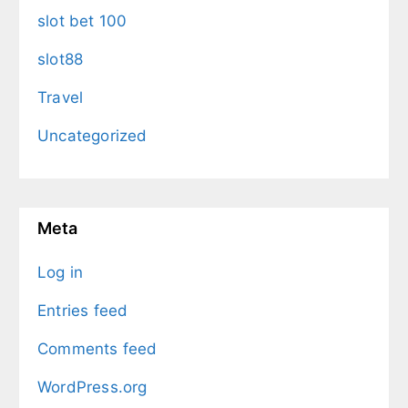
slot bet 100
slot88
Travel
Uncategorized
Meta
Log in
Entries feed
Comments feed
WordPress.org