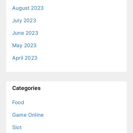
August 2023
July 2023
June 2023
May 2023
April 2023
Categories
Food
Game Online
Slot