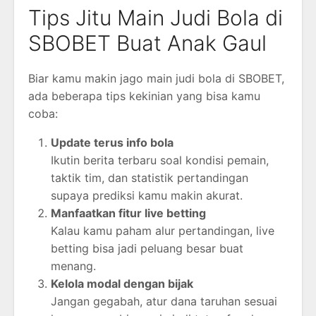
Tips Jitu Main Judi Bola di
SBOBET Buat Anak Gaul
Biar kamu makin jago main judi bola di SBOBET,
ada beberapa tips kekinian yang bisa kamu
coba:
Update terus info bola
Ikutin berita terbaru soal kondisi pemain,
taktik tim, dan statistik pertandingan
supaya prediksi kamu makin akurat.
Manfaatkan fitur live betting
Kalau kamu paham alur pertandingan, live
betting bisa jadi peluang besar buat
menang.
Kelola modal dengan bijak
Jangan gegabah, atur dana taruhan sesuai