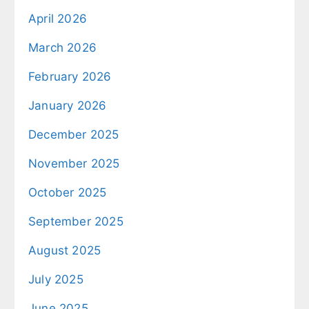
April 2026
March 2026
February 2026
January 2026
December 2025
November 2025
October 2025
September 2025
August 2025
July 2025
June 2025