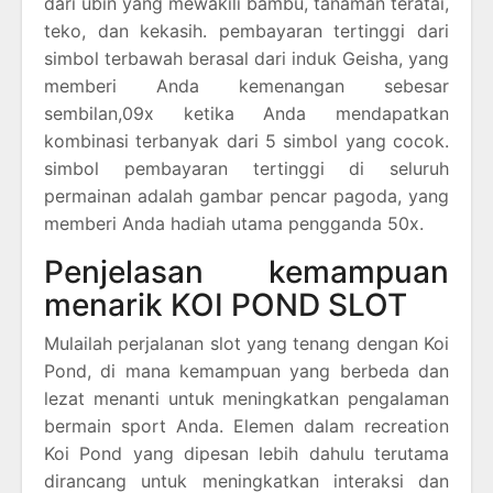
dari ubin yang mewakili bambu, tanaman teratai,
teko, dan kekasih. pembayaran tertinggi dari
simbol terbawah berasal dari induk Geisha, yang
memberi Anda kemenangan sebesar
sembilan,09x ketika Anda mendapatkan
kombinasi terbanyak dari 5 simbol yang cocok.
simbol pembayaran tertinggi di seluruh
permainan adalah gambar pencar pagoda, yang
memberi Anda hadiah utama pengganda 50x.
Penjelasan kemampuan
menarik KOI POND SLOT
Mulailah perjalanan slot yang tenang dengan Koi
Pond, di mana kemampuan yang berbeda dan
lezat menanti untuk meningkatkan pengalaman
bermain sport Anda. Elemen dalam recreation
Koi Pond yang dipesan lebih dahulu terutama
dirancang untuk meningkatkan interaksi dan