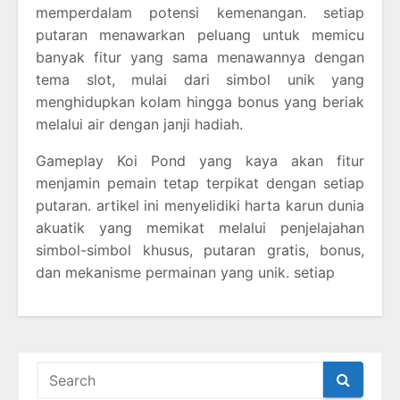
memperdalam potensi kemenangan. setiap
putaran menawarkan peluang untuk memicu
banyak fitur yang sama menawannya dengan
tema slot, mulai dari simbol unik yang
menghidupkan kolam hingga bonus yang beriak
melalui air dengan janji hadiah.
Gameplay Koi Pond yang kaya akan fitur
menjamin pemain tetap terpikat dengan setiap
putaran. artikel ini menyelidiki harta karun dunia
akuatik yang memikat melalui penjelajahan
simbol-simbol khusus, putaran gratis, bonus,
dan mekanisme permainan yang unik. setiap