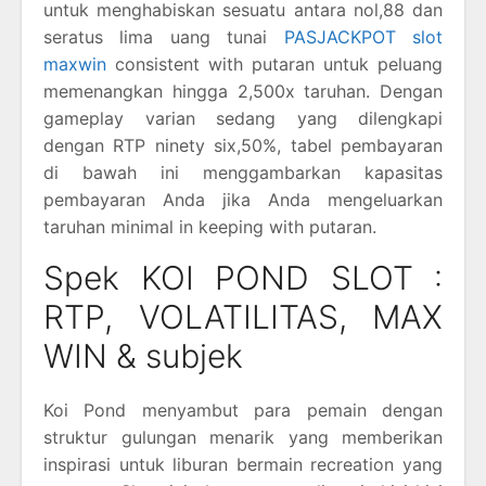
untuk menghabiskan sesuatu antara nol,88 dan
seratus lima uang tunai
PASJACKPOT slot
maxwin
consistent with putaran untuk peluang
memenangkan hingga 2,500x taruhan. Dengan
gameplay varian sedang yang dilengkapi
dengan RTP ninety six,50%, tabel pembayaran
di bawah ini menggambarkan kapasitas
pembayaran Anda jika Anda mengeluarkan
taruhan minimal in keeping with putaran.
Spek KOI POND SLOT :
RTP, VOLATILITAS, MAX
WIN & subjek
Koi Pond menyambut para pemain dengan
struktur gulungan menarik yang memberikan
inspirasi untuk liburan bermain recreation yang