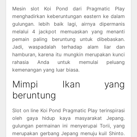
Mesin slot Koi Pond dari Pragmatic Play
menghadirkan keberuntungan eastern ke dalam
gulungan. lebih baik lagi, airnya dipermanis
melalui 4 jackpot memuaskan yang menanti
pemain paling beruntung untuk dibebaskan.
Jadi, waspadalah terhadap alam liar dan
hamburan, karena itu mungkin merupakan kunci
rahasia Anda untuk memulai peluang
kemenangan yang luar biasa.
Mimpi Ikan yang
beruntung
Slot on line Koi Pond Pragmatic Play terinspirasi
oleh gaya hidup kaya masyarakat Jepang.
gulungan permainan ini menyerupai Torii, yang
merupakan gerbang Jepang menuju kuil Shinto.