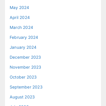
May 2024
April 2024
March 2024
February 2024
January 2024
December 2023
November 2023
October 2023
September 2023
August 2023