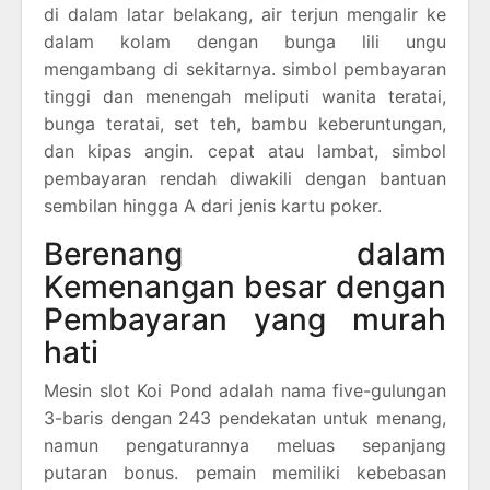
di dalam latar belakang, air terjun mengalir ke
dalam kolam dengan bunga lili ungu
mengambang di sekitarnya. simbol pembayaran
tinggi dan menengah meliputi wanita teratai,
bunga teratai, set teh, bambu keberuntungan,
dan kipas angin. cepat atau lambat, simbol
pembayaran rendah diwakili dengan bantuan
sembilan hingga A dari jenis kartu poker.
Berenang dalam
Kemenangan besar dengan
Pembayaran yang murah
hati
Mesin slot Koi Pond adalah nama five-gulungan
3-baris dengan 243 pendekatan untuk menang,
namun pengaturannya meluas sepanjang
putaran bonus. pemain memiliki kebebasan