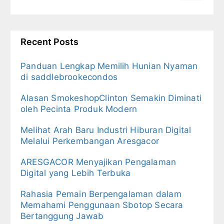
Recent Posts
Panduan Lengkap Memilih Hunian Nyaman
di saddlebrookecondos
Alasan SmokeshopClinton Semakin Diminati
oleh Pecinta Produk Modern
Melihat Arah Baru Industri Hiburan Digital
Melalui Perkembangan Aresgacor
ARESGACOR Menyajikan Pengalaman
Digital yang Lebih Terbuka
Rahasia Pemain Berpengalaman dalam
Memahami Penggunaan Sbotop Secara
Bertanggung Jawab