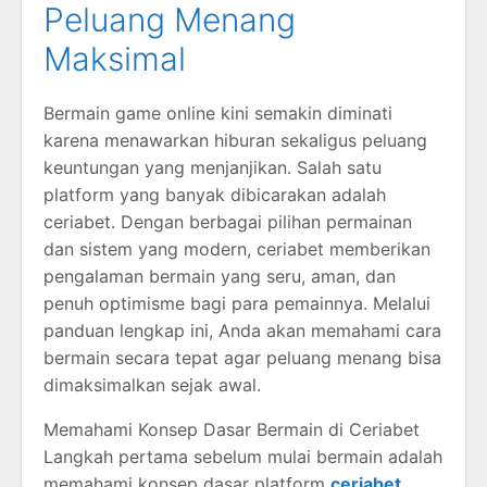
Peluang Menang
Maksimal
Bermain game online kini semakin diminati
karena menawarkan hiburan sekaligus peluang
keuntungan yang menjanjikan. Salah satu
platform yang banyak dibicarakan adalah
ceriabet. Dengan berbagai pilihan permainan
dan sistem yang modern, ceriabet memberikan
pengalaman bermain yang seru, aman, dan
penuh optimisme bagi para pemainnya. Melalui
panduan lengkap ini, Anda akan memahami cara
bermain secara tepat agar peluang menang bisa
dimaksimalkan sejak awal.
Memahami Konsep Dasar Bermain di Ceriabet
Langkah pertama sebelum mulai bermain adalah
memahami konsep dasar platform
ceriabet
.