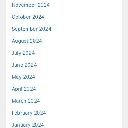
November 2024
October 2024
September 2024
August 2024
July 2024
June 2024
May 2024
April 2024
March 2024
February 2024
January 2024