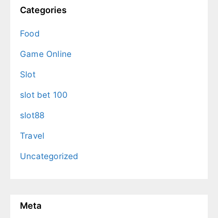
Categories
Food
Game Online
Slot
slot bet 100
slot88
Travel
Uncategorized
Meta