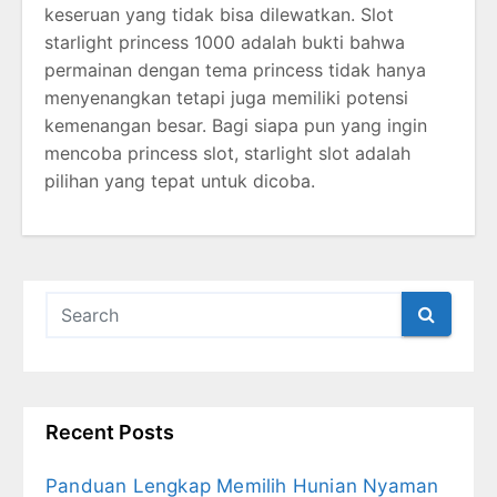
keseruan yang tidak bisa dilewatkan. Slot
starlight princess 1000 adalah bukti bahwa
permainan dengan tema princess tidak hanya
menyenangkan tetapi juga memiliki potensi
kemenangan besar. Bagi siapa pun yang ingin
mencoba princess slot, starlight slot adalah
pilihan yang tepat untuk dicoba.
Recent Posts
Panduan Lengkap Memilih Hunian Nyaman