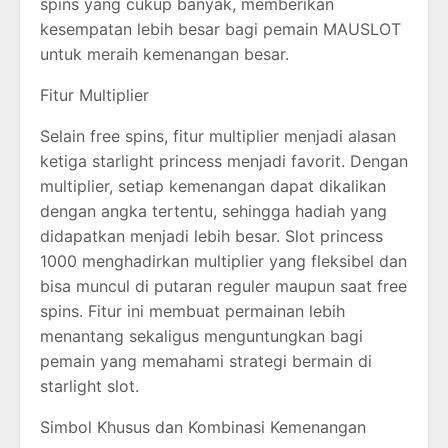
spins yang cukup banyak, memberikan
kesempatan lebih besar bagi pemain MAUSLOT
untuk meraih kemenangan besar.
Fitur Multiplier
Selain free spins, fitur multiplier menjadi alasan
ketiga starlight princess menjadi favorit. Dengan
multiplier, setiap kemenangan dapat dikalikan
dengan angka tertentu, sehingga hadiah yang
didapatkan menjadi lebih besar. Slot princess
1000 menghadirkan multiplier yang fleksibel dan
bisa muncul di putaran reguler maupun saat free
spins. Fitur ini membuat permainan lebih
menantang sekaligus menguntungkan bagi
pemain yang memahami strategi bermain di
starlight slot.
Simbol Khusus dan Kombinasi Kemenangan