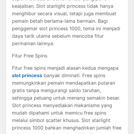
keajaiban. Slot starlight princess tidak hanya
menghibur secara visual, tetapi juga membuat
pemain betah berlama-lama bermain. Bagi
penggemar slot princess 1000, tema ini menjadi
daya tarik utama sebelum mencoba fitur
permainan lainnya.
Fitur Free Spins
Fitur free spins menjadi alasan kedua mengapa
slot princess
banyak diminati. Free spins
memungkinkan pemain mendapatkan putaran
gratis tanpa mengurangi saldo taruhan,
sehingga peluang untuk menang semakin besar.
Slot princess menyediakan mekanisme yang
mudah dipahami untuk memicu free spins
melalui simbol scatter khusus. Slot starlight
princess 1000 bahkan menghadirkan jumlah free