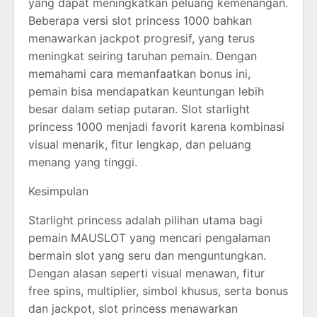
yang dapat meningkatkan peluang kemenangan.
Beberapa versi slot princess 1000 bahkan
menawarkan jackpot progresif, yang terus
meningkat seiring taruhan pemain. Dengan
memahami cara memanfaatkan bonus ini,
pemain bisa mendapatkan keuntungan lebih
besar dalam setiap putaran. Slot starlight
princess 1000 menjadi favorit karena kombinasi
visual menarik, fitur lengkap, dan peluang
menang yang tinggi.
Kesimpulan
Starlight princess adalah pilihan utama bagi
pemain MAUSLOT yang mencari pengalaman
bermain slot yang seru dan menguntungkan.
Dengan alasan seperti visual menawan, fitur
free spins, multiplier, simbol khusus, serta bonus
dan jackpot, slot princess menawarkan