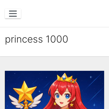
Skip
to
content
princess 1000