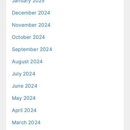
January 2025
December 2024
November 2024
October 2024
September 2024
August 2024
July 2024
June 2024
May 2024
April 2024
March 2024