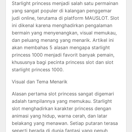
Starlight princess menjadi salah satu permainan
yang sangat populer di kalangan penggemar
judi online, terutama di platform MAUSLOT. Slot
ini dikenal karena menghadirkan pengalaman
bermain yang menyenangkan, visual memukau,
dan peluang menang yang menarik. Artikel ini
akan membahas 5 alasan mengapa starlight
princess 1000 menjadi favorit banyak pemain,
khususnya bagi pecinta princess slot dan slot
starlight princess 1000.
Visual dan Tema Menarik
Alasan pertama slot princess sangat digemari
adalah tampilannya yang memukau. Starlight
slot menghadirkan karakter princess dengan
animasi yang hidup, warna cerah, dan latar
belakang yang menawan. Setiap putaran terasa
seperti berada di dunia fantasi yang penuh