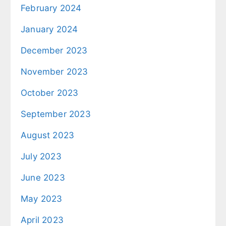
February 2024
January 2024
December 2023
November 2023
October 2023
September 2023
August 2023
July 2023
June 2023
May 2023
April 2023