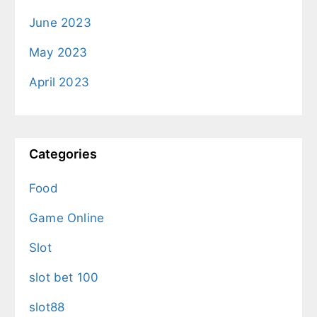
June 2023
May 2023
April 2023
Categories
Food
Game Online
Slot
slot bet 100
slot88