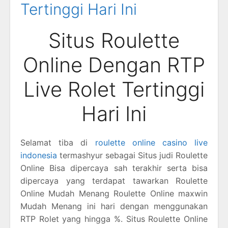
Tertinggi Hari Ini
Situs Roulette
Online Dengan RTP
Live Rolet Tertinggi
Hari Ini
Selamat tiba di
roulette online casino live
indonesia
termashyur sebagai Situs judi Roulette
Online Bisa dipercaya sah terakhir serta bisa
dipercaya yang terdapat tawarkan Roulette
Online Mudah Menang Roulette Online maxwin
Mudah Menang ini hari dengan menggunakan
RTP Rolet yang hingga %. Situs Roulette Online