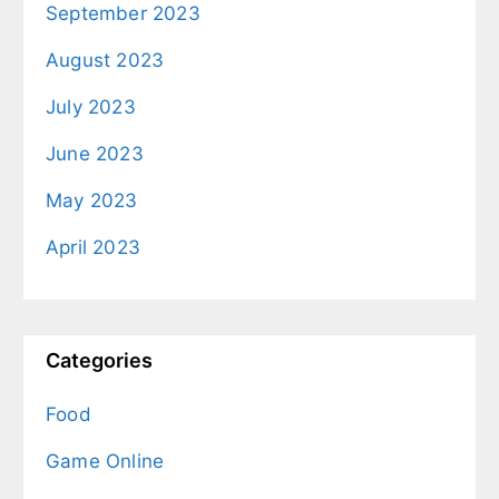
September 2023
August 2023
July 2023
June 2023
May 2023
April 2023
Categories
Food
Game Online