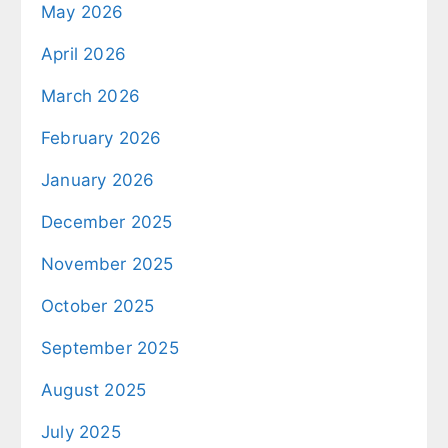
May 2026
April 2026
March 2026
February 2026
January 2026
December 2025
November 2025
October 2025
September 2025
August 2025
July 2025