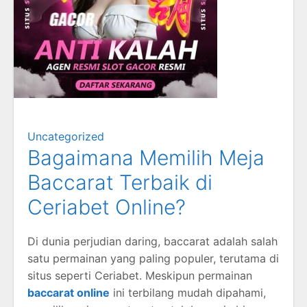
Uncategorized
Bagaimana Memilih Meja
Baccarat Terbaik di
Ceriabet Online?
Di dunia perjudian daring, baccarat adalah salah
satu permainan yang paling populer, terutama di
situs seperti Ceriabet. Meskipun permainan
baccarat online
ini terbilang mudah dipahami,