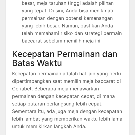
besar, meja taruhan tinggi adalah pilihan
yang tepat. Di sini, Anda bisa menikmati
permainan dengan potensi kemenangan
yang lebih besar. Namun, pastikan Anda
telah memahami risiko dan strategi bermain
baccarat sebelum memilih meja ini.
Kecepatan Permainan dan
Batas Waktu
Kecepatan permainan adalah hal lain yang perlu
dipertimbangkan saat memilih meja baccarat di
Ceriabet. Beberapa meja menawarkan
permainan dengan kecepatan cepat, di mana
setiap putaran berlangsung lebih cepat.
Sementara itu, ada juga meja dengan kecepatan
lebih lambat yang memberikan waktu lebih lama
untuk memikirkan langkah Anda.