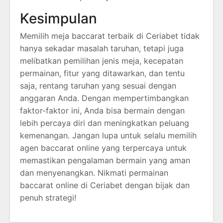
Kesimpulan
Memilih meja baccarat terbaik di Ceriabet tidak
hanya sekadar masalah taruhan, tetapi juga
melibatkan pemilihan jenis meja, kecepatan
permainan, fitur yang ditawarkan, dan tentu
saja, rentang taruhan yang sesuai dengan
anggaran Anda. Dengan mempertimbangkan
faktor-faktor ini, Anda bisa bermain dengan
lebih percaya diri dan meningkatkan peluang
kemenangan. Jangan lupa untuk selalu memilih
agen baccarat online yang terpercaya untuk
memastikan pengalaman bermain yang aman
dan menyenangkan. Nikmati permainan
baccarat online di Ceriabet dengan bijak dan
penuh strategi!