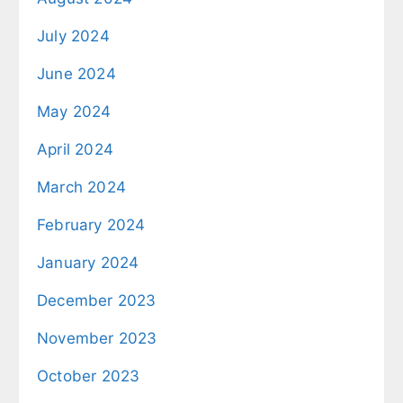
July 2024
June 2024
May 2024
April 2024
March 2024
February 2024
January 2024
December 2023
November 2023
October 2023