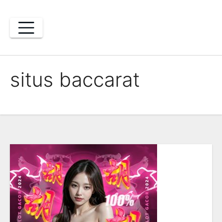
Skip
to
content
situs baccarat