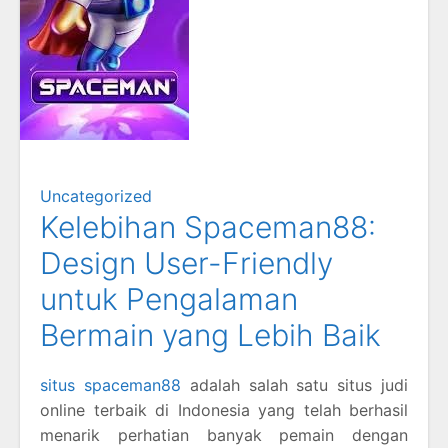
Uncategorized
Kelebihan Spaceman88:
Design User-Friendly
untuk Pengalaman
Bermain yang Lebih Baik
situs spaceman88
adalah salah satu situs judi
online terbaik di Indonesia yang telah berhasil
menarik perhatian banyak pemain dengan