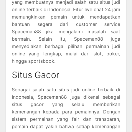
yang membuatnya menjadi salah satu situs judi
online terbaik di Indonesia. Fitur live chat 24 jam
memungkinkan pemain untuk mendapatkan
bantuan segera dari customer service
Spaceman88 jika mengalami masalah saat
bermain. Selain itu, Spaceman88 juga
menyediakan berbagai pilihan permainan judi
online yang lengkap, mulai dari slot, poker,
hingga sportsbook.
Situs Gacor
Sebagai salah satu situs judi online terbaik di
Indonesia, Spaceman88 juga dikenal sebagai
situs gacor yang selalu memberikan
kemenangan kepada para pemainnya. Dengan
sistem permainan yang fair dan transparan,
pemain dapat yakin bahwa setiap kemenangan