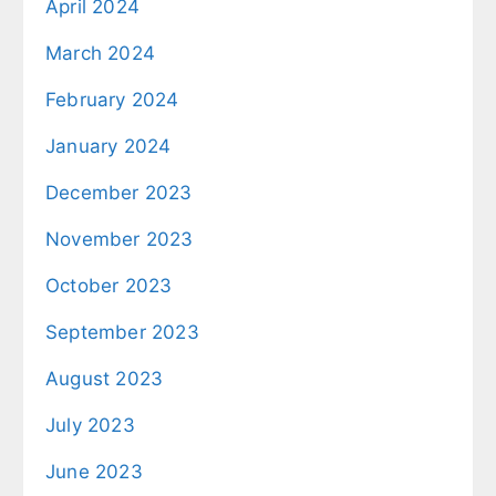
April 2024
March 2024
February 2024
January 2024
December 2023
November 2023
October 2023
September 2023
August 2023
July 2023
June 2023