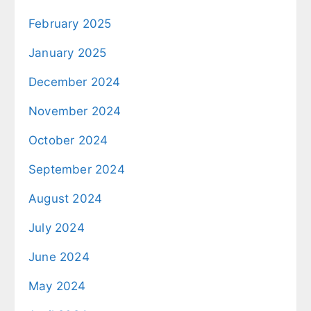
February 2025
January 2025
December 2024
November 2024
October 2024
September 2024
August 2024
July 2024
June 2024
May 2024