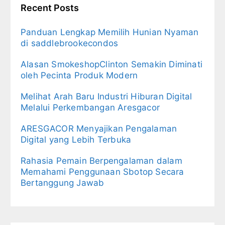
Recent Posts
Panduan Lengkap Memilih Hunian Nyaman
di saddlebrookecondos
Alasan SmokeshopClinton Semakin Diminati
oleh Pecinta Produk Modern
Melihat Arah Baru Industri Hiburan Digital
Melalui Perkembangan Aresgacor
ARESGACOR Menyajikan Pengalaman
Digital yang Lebih Terbuka
Rahasia Pemain Berpengalaman dalam
Memahami Penggunaan Sbotop Secara
Bertanggung Jawab