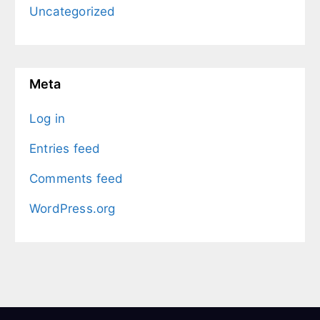
Uncategorized
Meta
Log in
Entries feed
Comments feed
WordPress.org