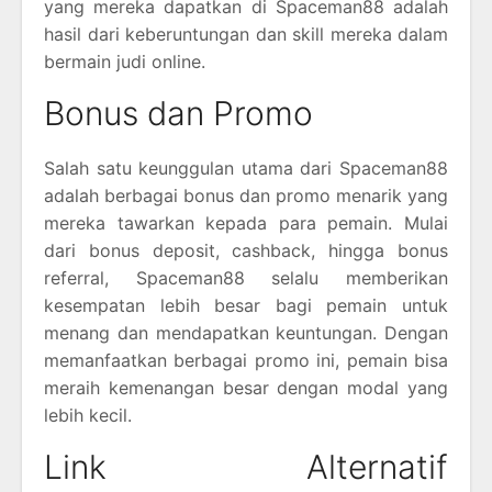
yang mereka dapatkan di Spaceman88 adalah
hasil dari keberuntungan dan skill mereka dalam
bermain judi online.
Bonus dan Promo
Salah satu keunggulan utama dari Spaceman88
adalah berbagai bonus dan promo menarik yang
mereka tawarkan kepada para pemain. Mulai
dari bonus deposit, cashback, hingga bonus
referral, Spaceman88 selalu memberikan
kesempatan lebih besar bagi pemain untuk
menang dan mendapatkan keuntungan. Dengan
memanfaatkan berbagai promo ini, pemain bisa
meraih kemenangan besar dengan modal yang
lebih kecil.
Link Alternatif