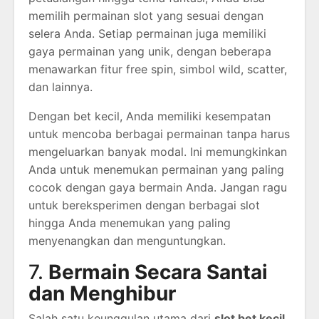
memilih permainan slot yang sesuai dengan
selera Anda. Setiap permainan juga memiliki
gaya permainan yang unik, dengan beberapa
menawarkan fitur free spin, simbol wild, scatter,
dan lainnya.
Dengan bet kecil, Anda memiliki kesempatan
untuk mencoba berbagai permainan tanpa harus
mengeluarkan banyak modal. Ini memungkinkan
Anda untuk menemukan permainan yang paling
cocok dengan gaya bermain Anda. Jangan ragu
untuk bereksperimen dengan berbagai slot
hingga Anda menemukan yang paling
menyenangkan dan menguntungkan.
7.
Bermain Secara Santai
dan Menghibur
Salah satu keunggulan utama dari
slot bet kecil