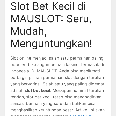
Slot Bet Kecil di
MAUSLOT: Seru,
Mudah,
Menguntungkan!
Slot online menjadi salah satu permainan paling
populer di kalangan pemain kasino, termasuk di
Indonesia. Di MAUSLOT, Anda bisa menikmati
berbagai pilihan permainan slot dengan taruhan
yang bervariasi. Salah satu yang paling digemari
adalah
slot bet kecil
. Meskipun nominal taruhan
rendah, slot bet kecil tetap bisa menghadirkan
sensasi bermain yang seru dan bahkan bisa
menghasilkan keuntungan besar. Artikel ini akan