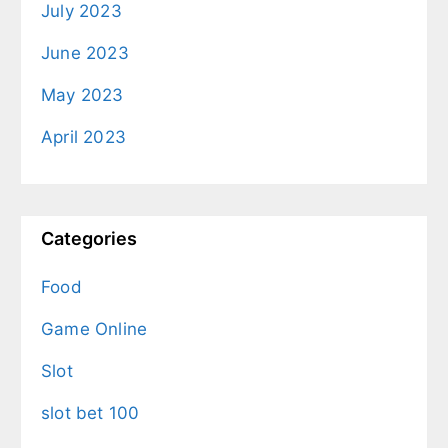
July 2023
June 2023
May 2023
April 2023
Categories
Food
Game Online
Slot
slot bet 100