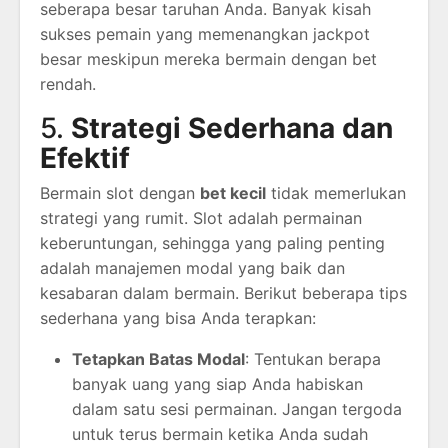
seberapa besar taruhan Anda. Banyak kisah
sukses pemain yang memenangkan jackpot
besar meskipun mereka bermain dengan bet
rendah.
5.
Strategi Sederhana dan
Efektif
Bermain slot dengan
bet kecil
tidak memerlukan
strategi yang rumit. Slot adalah permainan
keberuntungan, sehingga yang paling penting
adalah manajemen modal yang baik dan
kesabaran dalam bermain. Berikut beberapa tips
sederhana yang bisa Anda terapkan:
Tetapkan Batas Modal
: Tentukan berapa
banyak uang yang siap Anda habiskan
dalam satu sesi permainan. Jangan tergoda
untuk terus bermain ketika Anda sudah