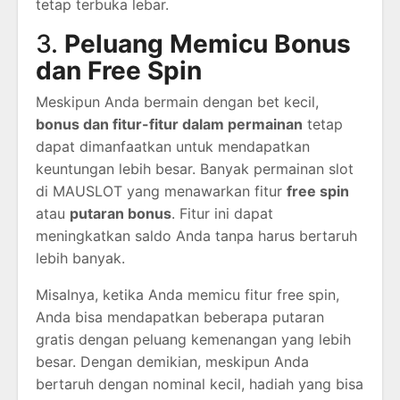
tetap terbuka lebar.
3.
Peluang Memicu Bonus
dan Free Spin
Meskipun Anda bermain dengan bet kecil,
bonus dan fitur-fitur dalam permainan
tetap
dapat dimanfaatkan untuk mendapatkan
keuntungan lebih besar. Banyak permainan slot
di MAUSLOT yang menawarkan fitur
free spin
atau
putaran bonus
. Fitur ini dapat
meningkatkan saldo Anda tanpa harus bertaruh
lebih banyak.
Misalnya, ketika Anda memicu fitur free spin,
Anda bisa mendapatkan beberapa putaran
gratis dengan peluang kemenangan yang lebih
besar. Dengan demikian, meskipun Anda
bertaruh dengan nominal kecil, hadiah yang bisa