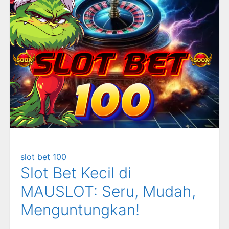
slot bet 100
Slot Bet Kecil di
MAUSLOT: Seru, Mudah,
Menguntungkan!