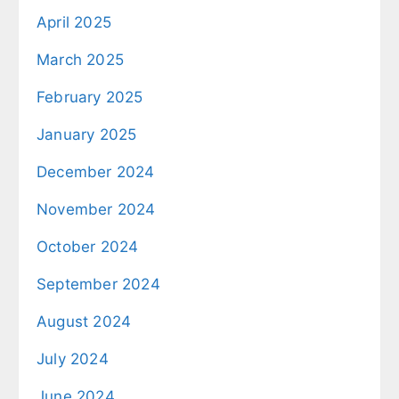
April 2025
March 2025
February 2025
January 2025
December 2024
November 2024
October 2024
September 2024
August 2024
July 2024
June 2024