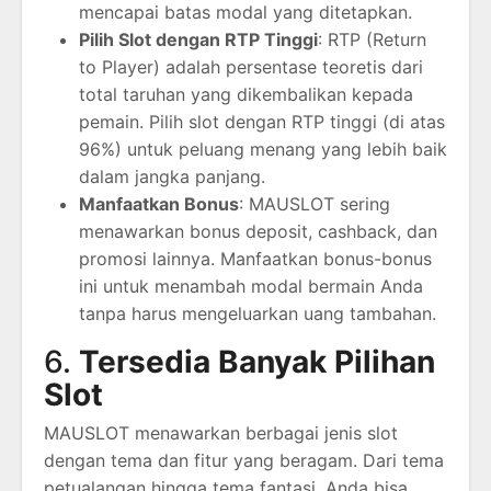
mencapai batas modal yang ditetapkan.
Pilih Slot dengan RTP Tinggi
: RTP (Return
to Player) adalah persentase teoretis dari
total taruhan yang dikembalikan kepada
pemain. Pilih slot dengan RTP tinggi (di atas
96%) untuk peluang menang yang lebih baik
dalam jangka panjang.
Manfaatkan Bonus
: MAUSLOT sering
menawarkan bonus deposit, cashback, dan
promosi lainnya. Manfaatkan bonus-bonus
ini untuk menambah modal bermain Anda
tanpa harus mengeluarkan uang tambahan.
6.
Tersedia Banyak Pilihan
Slot
MAUSLOT menawarkan berbagai jenis slot
dengan tema dan fitur yang beragam. Dari tema
petualangan hingga tema fantasi, Anda bisa