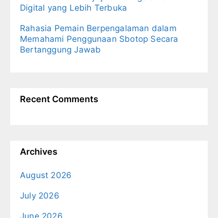
Digital yang Lebih Terbuka
Rahasia Pemain Berpengalaman dalam
Memahami Penggunaan Sbotop Secara
Bertanggung Jawab
Recent Comments
Archives
August 2026
July 2026
June 2026