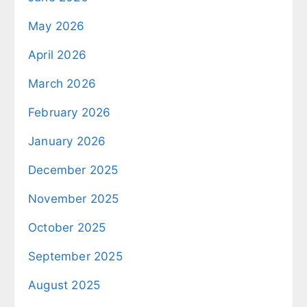
May 2026
April 2026
March 2026
February 2026
January 2026
December 2025
November 2025
October 2025
September 2025
August 2025