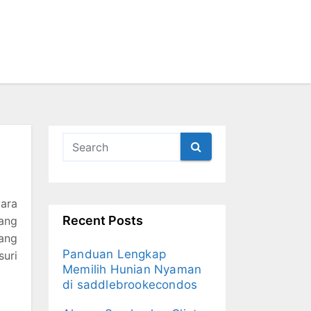
para
Recent Posts
ang
ang
Panduan Lengkap
suri
Memilih Hunian Nyaman
di saddlebrookecondos