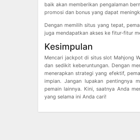
baik akan memberikan pengalaman berm
promosi dan bonus yang dapat meningk
Dengan memilih situs yang tepat, pem
juga mendapatkan akses ke fitur-fitur 
Kesimpulan
Mencari jackpot di situs slot Mahjong
dan sedikit keberuntungan. Dengan me
menerapkan strategi yang efektif, pem
impian. Jangan lupakan pentingnya me
pemain lainnya. Kini, saatnya Anda me
yang selama ini Anda cari!