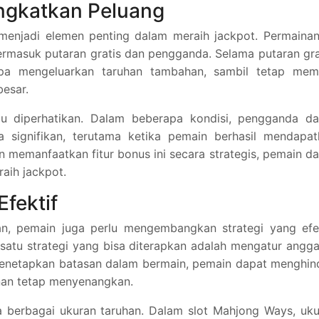
ngkatkan Peluang
menjadi elemen penting dalam meraih jackpot. Permainan
rmasuk putaran gratis dan pengganda. Selama putaran gra
a mengeluarkan taruhan tambahan, sambil tetap memil
esar.
lu diperhatikan. Dalam beberapa kondisi, pengganda da
 signifikan, terutama ketika pemain berhasil mendapat
memanfaatkan fitur bonus ini secara strategis, pemain d
aih jackpot.
Efektif
, pemain juga perlu mengembangkan strategi yang efek
satu strategi yang bisa diterapkan adalah mengatur angg
enetapkan batasan dalam bermain, pemain dapat menghind
nan tetap menyenangkan.
 berbagai ukuran taruhan. Dalam slot Mahjong Ways, uku