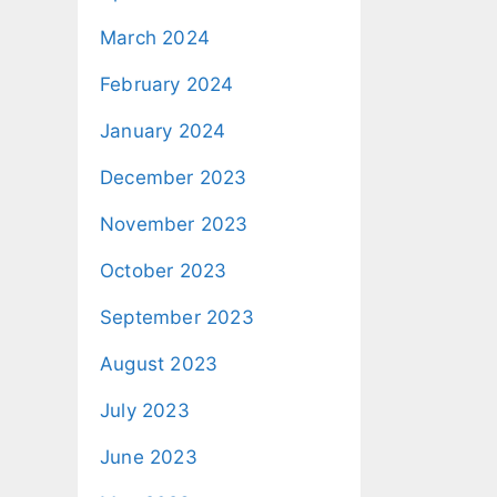
March 2024
February 2024
January 2024
December 2023
November 2023
October 2023
September 2023
August 2023
July 2023
June 2023