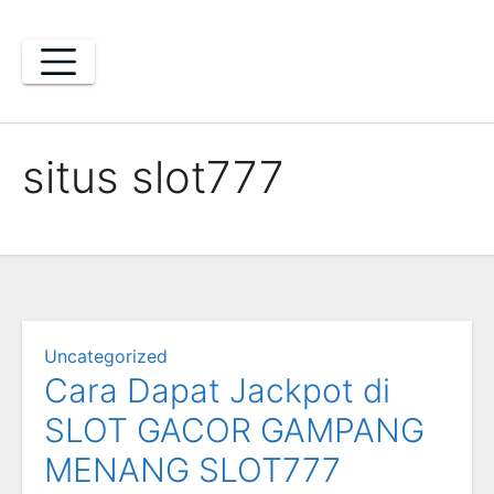
Skip
to
content
situs slot777
Uncategorized
Cara Dapat Jackpot di
SLOT GACOR GAMPANG
MENANG SLOT777