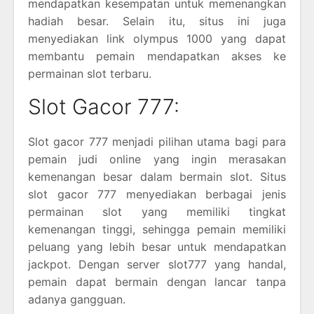
mendapatkan kesempatan untuk memenangkan
hadiah besar. Selain itu, situs ini juga
menyediakan link olympus 1000 yang dapat
membantu pemain mendapatkan akses ke
permainan slot terbaru.
Slot Gacor 777:
Slot gacor 777 menjadi pilihan utama bagi para
pemain judi online yang ingin merasakan
kemenangan besar dalam bermain slot. Situs
slot gacor 777 menyediakan berbagai jenis
permainan slot yang memiliki tingkat
kemenangan tinggi, sehingga pemain memiliki
peluang yang lebih besar untuk mendapatkan
jackpot. Dengan server slot777 yang handal,
pemain dapat bermain dengan lancar tanpa
adanya gangguan.