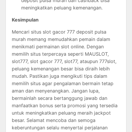
deposit pulsa murah dan cashback bisa
meningkatkan peluang kemenangan.
Kesimpulan
Mencari situs slot gacor 777 deposit pulsa
murah memang memudahkan pemain dalam
menikmati permainan slot online. Dengan
memilih situs terpercaya seperti MAUSLOT,
slot777, slot gacor 777, slot77, ataupun 777slot,
peluang kemenangan besar bisa diraih lebih
mudah. Pastikan juga mengikuti tips dalam
memilih situs agar pengalaman bermain tetap
aman dan menyenangkan. Jangan lupa,
bermainlah secara bertanggung jawab dan
manfaatkan bonus serta promosi yang tersedia
untuk meningkatkan peluang meraih jackpot
besar. Selamat mencoba dan semoga
keberuntungan selalu menyertai perjalanan