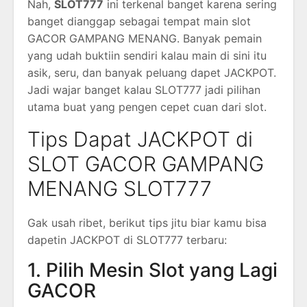
Nah,
SLOT777
ini terkenal banget karena sering
banget dianggap sebagai tempat main slot
GACOR GAMPANG MENANG. Banyak pemain
yang udah buktiin sendiri kalau main di sini itu
asik, seru, dan banyak peluang dapet JACKPOT.
Jadi wajar banget kalau SLOT777 jadi pilihan
utama buat yang pengen cepet cuan dari slot.
Tips Dapat JACKPOT di
SLOT GACOR GAMPANG
MENANG SLOT777
Gak usah ribet, berikut tips jitu biar kamu bisa
dapetin JACKPOT di SLOT777 terbaru:
1. Pilih Mesin Slot yang Lagi
GACOR