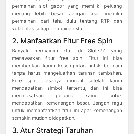
permainan slot gacor yang memiliki peluang
menang lebih besar. Jangan asal memilih
permainan, cari tahu dulu tentang RTP dan
volatilitas setiap permainan slot.
2. Manfaatkan Fitur Free Spin
Banyak permainan slot di Slot777 yang
menawarkan fitur free spin. Fitur ini bisa
memberikan kamu kesempatan untuk bermain
tanpa harus mengeluarkan taruhan tambahan.
Free spin biasanya muncul setelah kamu
mendapatkan simbol tertentu, dan ini bisa
meningkatkan peluang kamu untuk
mendapatkan kemenangan besar. Jangan ragu
untuk memanfaatkan fitur ini agar kemenangan
semakin mudah didapatkan.
3. Atur Strategi Taruhan