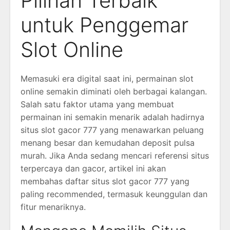
Pilihan Terbaik
untuk Penggemar
Slot Online
Memasuki era digital saat ini, permainan slot
online semakin diminati oleh berbagai kalangan.
Salah satu faktor utama yang membuat
permainan ini semakin menarik adalah hadirnya
situs slot gacor 777 yang menawarkan peluang
menang besar dan kemudahan deposit pulsa
murah. Jika Anda sedang mencari referensi situs
terpercaya dan gacor, artikel ini akan
membahas daftar situs slot gacor 777 yang
paling recommended, termasuk keunggulan dan
fitur menariknya.