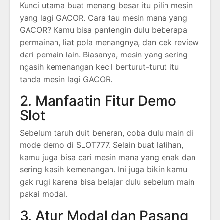
Kunci utama buat menang besar itu pilih mesin
yang lagi GACOR. Cara tau mesin mana yang
GACOR? Kamu bisa pantengin dulu beberapa
permainan, liat pola menangnya, dan cek review
dari pemain lain. Biasanya, mesin yang sering
ngasih kemenangan kecil berturut-turut itu
tanda mesin lagi GACOR.
2. Manfaatin Fitur Demo
Slot
Sebelum taruh duit beneran, coba dulu main di
mode demo di SLOT777. Selain buat latihan,
kamu juga bisa cari mesin mana yang enak dan
sering kasih kemenangan. Ini juga bikin kamu
gak rugi karena bisa belajar dulu sebelum main
pakai modal.
3. Atur Modal dan Pasang