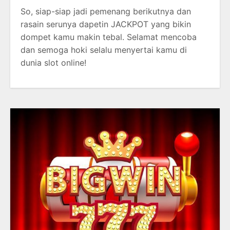
So, siap-siap jadi pemenang berikutnya dan
rasain serunya dapetin JACKPOT yang bikin
dompet kamu makin tebal. Selamat mencoba
dan semoga hoki selalu menyertai kamu di
dunia slot online!