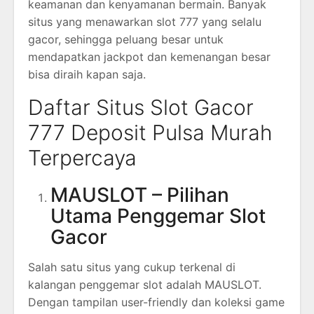
keamanan dan kenyamanan bermain. Banyak
situs yang menawarkan slot 777 yang selalu
gacor, sehingga peluang besar untuk
mendapatkan jackpot dan kemenangan besar
bisa diraih kapan saja.
Daftar Situs Slot Gacor
777 Deposit Pulsa Murah
Terpercaya
MAUSLOT – Pilihan
Utama Penggemar Slot
Gacor
Salah satu situs yang cukup terkenal di
kalangan penggemar slot adalah MAUSLOT.
Dengan tampilan user-friendly dan koleksi game