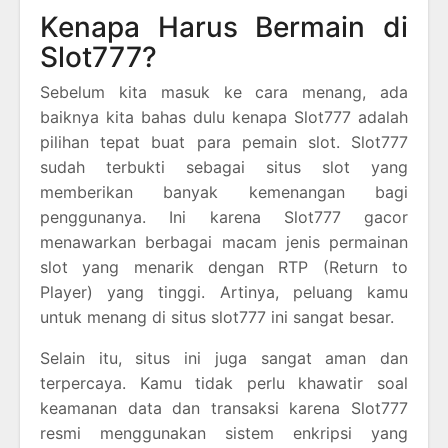
Kenapa Harus Bermain di
Slot777?
Sebelum kita masuk ke cara menang, ada
baiknya kita bahas dulu kenapa Slot777 adalah
pilihan tepat buat para pemain slot. Slot777
sudah terbukti sebagai situs slot yang
memberikan banyak kemenangan bagi
penggunanya. Ini karena Slot777 gacor
menawarkan berbagai macam jenis permainan
slot yang menarik dengan RTP (Return to
Player) yang tinggi. Artinya, peluang kamu
untuk menang di situs slot777 ini sangat besar.
Selain itu, situs ini juga sangat aman dan
terpercaya. Kamu tidak perlu khawatir soal
keamanan data dan transaksi karena Slot777
resmi menggunakan sistem enkripsi yang