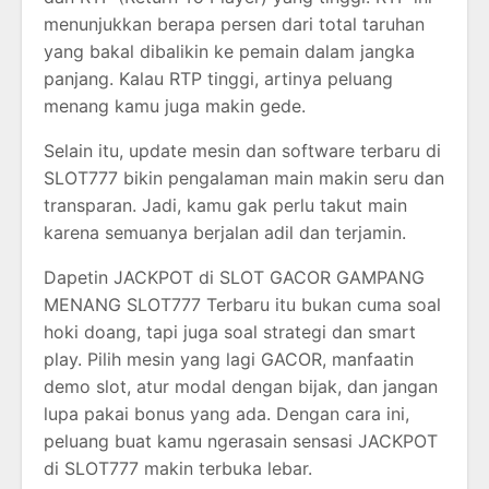
menunjukkan berapa persen dari total taruhan
yang bakal dibalikin ke pemain dalam jangka
panjang. Kalau RTP tinggi, artinya peluang
menang kamu juga makin gede.
Selain itu, update mesin dan software terbaru di
SLOT777 bikin pengalaman main makin seru dan
transparan. Jadi, kamu gak perlu takut main
karena semuanya berjalan adil dan terjamin.
Dapetin JACKPOT di SLOT GACOR GAMPANG
MENANG SLOT777 Terbaru itu bukan cuma soal
hoki doang, tapi juga soal strategi dan smart
play. Pilih mesin yang lagi GACOR, manfaatin
demo slot, atur modal dengan bijak, dan jangan
lupa pakai bonus yang ada. Dengan cara ini,
peluang buat kamu ngerasain sensasi JACKPOT
di SLOT777 makin terbuka lebar.