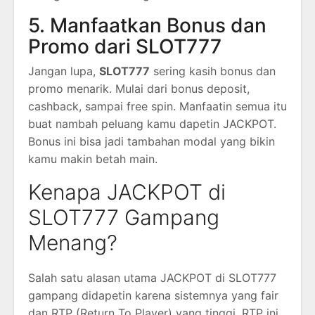
5. Manfaatkan Bonus dan
Promo dari SLOT777
Jangan lupa,
SLOT777
sering kasih bonus dan
promo menarik. Mulai dari bonus deposit,
cashback, sampai free spin. Manfaatin semua itu
buat nambah peluang kamu dapetin JACKPOT.
Bonus ini bisa jadi tambahan modal yang bikin
kamu makin betah main.
Kenapa JACKPOT di
SLOT777 Gampang
Menang?
Salah satu alasan utama JACKPOT di SLOT777
gampang didapetin karena sistemnya yang fair
dan RTP (Return To Player) yang tinggi. RTP ini