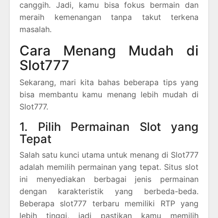
canggih. Jadi, kamu bisa fokus bermain dan
meraih kemenangan tanpa takut terkena
masalah.
Cara Menang Mudah di
Slot777
Sekarang, mari kita bahas beberapa tips yang
bisa membantu kamu menang lebih mudah di
Slot777.
1. Pilih Permainan Slot yang
Tepat
Salah satu kunci utama untuk menang di Slot777
adalah memilih permainan yang tepat. Situs slot
ini menyediakan berbagai jenis permainan
dengan karakteristik yang berbeda-beda.
Beberapa slot777 terbaru memiliki RTP yang
lebih tinggi, jadi pastikan kamu memilih