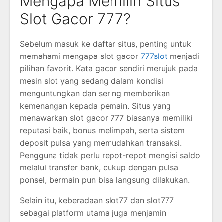
Mengapa Memilih Situs
Slot Gacor 777?
Sebelum masuk ke daftar situs, penting untuk
memahami mengapa slot gacor
777slot
menjadi
pilihan favorit. Kata gacor sendiri merujuk pada
mesin slot yang sedang dalam kondisi
menguntungkan dan sering memberikan
kemenangan kepada pemain. Situs yang
menawarkan slot gacor 777 biasanya memiliki
reputasi baik, bonus melimpah, serta sistem
deposit pulsa yang memudahkan transaksi.
Pengguna tidak perlu repot-repot mengisi saldo
melalui transfer bank, cukup dengan pulsa
ponsel, bermain pun bisa langsung dilakukan.
Selain itu, keberadaan slot77 dan slot777
sebagai platform utama juga menjamin