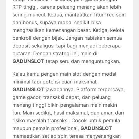
RTP tinggi, karena peluang menang akan lebih
sering muncul. Kedua, manfaatkan fitur free spin
dan bonus, supaya modal sedikit bisa
menghasilkan kemenangan besar. Ketiga, kelola
bankroll dengan bijak. Jangan habiskan semua
deposit sekaligus, tapi bagi menjadi beberapa
putaran. Dengan strategi ini, main di
GADUNSLOT
tetap seru dan menguntungkan.
Kalau kamu pengen main slot dengan modal
minimal tapi potensi cuan maksimal,
GADUNSLOT
jawabannya. Platform terpercaya,
game gacor, transaksi cepat, dan peluang
menang tinggi bikin pengalaman main makin
fun. Main sedikit, hasil maksimal, dan aman dari
risiko masalah transaksi. Cocok untuk pemula
maupun pemain profesional,
GADUNSLOT
memastikan setiap spin terasa menyenangkan