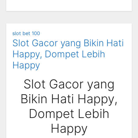
slot bet 100
Slot Gacor yang Bikin Hati
Happy, Dompet Lebih
Happy
Slot Gacor yang
Bikin Hati Happy,
Dompet Lebih
Happy