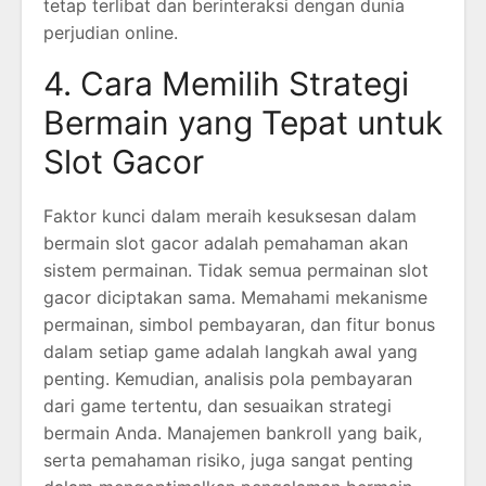
tetap terlibat dan berinteraksi dengan dunia
perjudian online.
4. Cara Memilih Strategi
Bermain yang Tepat untuk
Slot Gacor
Faktor kunci dalam meraih kesuksesan dalam
bermain slot gacor adalah pemahaman akan
sistem permainan. Tidak semua permainan slot
gacor diciptakan sama. Memahami mekanisme
permainan, simbol pembayaran, dan fitur bonus
dalam setiap game adalah langkah awal yang
penting. Kemudian, analisis pola pembayaran
dari game tertentu, dan sesuaikan strategi
bermain Anda. Manajemen bankroll yang baik,
serta pemahaman risiko, juga sangat penting