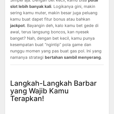
Simpel aja. Dengan bet kecil, kamu bisa
putar
slot lebih banyak kali
. Logikanya gini, makin
sering kamu muter, makin besar juga peluang
kamu buat dapet fitur bonus atau bahkan
jackpot
. Bayangin deh, kalo kamu bet gede di
awal, terus langsung boncos, kan nyesek
banget? Nah, dengan bet kecil, kamu punya
kesempatan buat “ngintip” pola game dan
nunggu momen yang pas buat gas pol. Ini yang
namanya strategi
bertahan sambil menyerang
.
Langkah-Langkah Barbar
yang Wajib Kamu
Terapkan!