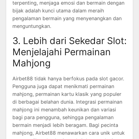
terpenting, menjaga emosi dan bermain dengan
bijak adalah kunci utama dalam meraih
pengalaman bermain yang menyenangkan dan
menguntungkan.
3. Lebih dari Sekedar Slot:
Menjelajahi Permainan
Mahjong
Airbet88 tidak hanya berfokus pada slot gacor.
Pengguna juga dapat menikmati permainan
mahjong, permainan kartu klasik yang populer
di berbagai belahan dunia. Integrasi permainan
mahjong ini menambah keunikan dan variasi
bagi para pengguna, sehingga pengalaman
bermain menjadi lebih beragam. Bagi pecinta
mahjong, Airbet88 menawarkan cara unik untuk