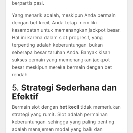
berpartisipasi.
Yang menarik adalah, meskipun Anda bermain
dengan bet kecil, Anda tetap memiliki
kesempatan untuk memenangkan jackpot besar.
Hal ini karena dalam slot progresif, yang
terpenting adalah keberuntungan, bukan
seberapa besar taruhan Anda. Banyak kisah
sukses pemain yang memenangkan jackpot
besar meskipun mereka bermain dengan bet
rendah.
5.
Strategi Sederhana dan
Efektif
Bermain slot dengan
bet kecil
tidak memerlukan
strategi yang rumit. Slot adalah permainan
keberuntungan, sehingga yang paling penting
adalah manajemen modal yang baik dan