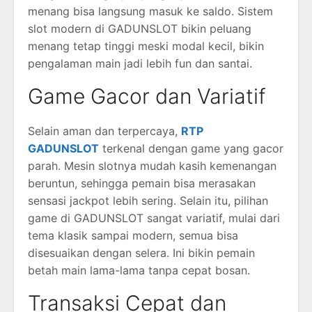
menang bisa langsung masuk ke saldo. Sistem
slot modern di GADUNSLOT bikin peluang
menang tetap tinggi meski modal kecil, bikin
pengalaman main jadi lebih fun dan santai.
Game Gacor dan Variatif
Selain aman dan terpercaya,
RTP
GADUNSLOT
terkenal dengan game yang gacor
parah. Mesin slotnya mudah kasih kemenangan
beruntun, sehingga pemain bisa merasakan
sensasi jackpot lebih sering. Selain itu, pilihan
game di GADUNSLOT sangat variatif, mulai dari
tema klasik sampai modern, semua bisa
disesuaikan dengan selera. Ini bikin pemain
betah main lama-lama tanpa cepat bosan.
Transaksi Cepat dan