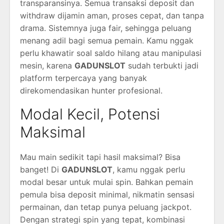
transparansinya. Semua transaksi deposit dan
withdraw dijamin aman, proses cepat, dan tanpa
drama. Sistemnya juga fair, sehingga peluang
menang adil bagi semua pemain. Kamu nggak
perlu khawatir soal saldo hilang atau manipulasi
mesin, karena
GADUNSLOT
sudah terbukti jadi
platform terpercaya yang banyak
direkomendasikan hunter profesional.
Modal Kecil, Potensi
Maksimal
Mau main sedikit tapi hasil maksimal? Bisa
banget! Di
GADUNSLOT
, kamu nggak perlu
modal besar untuk mulai spin. Bahkan pemain
pemula bisa deposit minimal, nikmatin sensasi
permainan, dan tetap punya peluang jackpot.
Dengan strategi spin yang tepat, kombinasi