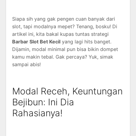
Siapa sih yang gak pengen cuan banyak dari
slot, tapi modalnya mepet? Tenang, bosku! Di
artikel ini, kita bakal kupas tuntas strategi
Barbar Slot Bet Kecil
yang lagi hits banget.
Dijamin, modal minimal pun bisa bikin dompet
kamu makin tebal. Gak percaya? Yuk, simak
sampai abis!
Modal Receh, Keuntungan
Bejibun: Ini Dia
Rahasianya!