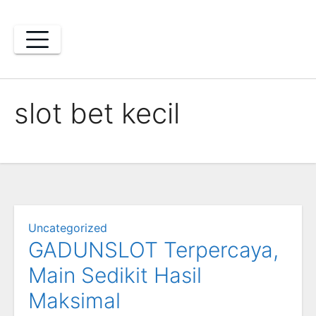
Skip
to
content
slot bet kecil
Uncategorized
GADUNSLOT Terpercaya,
Main Sedikit Hasil
Maksimal