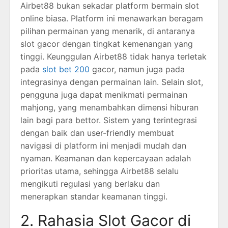
Airbet88 bukan sekadar platform bermain slot
online biasa. Platform ini menawarkan beragam
pilihan permainan yang menarik, di antaranya
slot gacor dengan tingkat kemenangan yang
tinggi. Keunggulan Airbet88 tidak hanya terletak
pada
slot bet 200
gacor, namun juga pada
integrasinya dengan permainan lain. Selain slot,
pengguna juga dapat menikmati permainan
mahjong, yang menambahkan dimensi hiburan
lain bagi para bettor. Sistem yang terintegrasi
dengan baik dan user-friendly membuat
navigasi di platform ini menjadi mudah dan
nyaman. Keamanan dan kepercayaan adalah
prioritas utama, sehingga Airbet88 selalu
mengikuti regulasi yang berlaku dan
menerapkan standar keamanan tinggi.
2. Rahasia Slot Gacor di