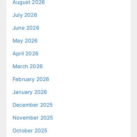
August 2026
July 2026
June 2026
May 2026
April 2026
March 2026
February 2026
January 2026
December 2025
November 2025
October 2025