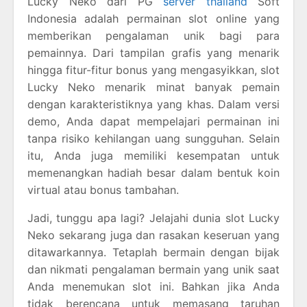
Lucky Neko dari PG
server thailand
Soft
Indonesia adalah permainan slot online yang
memberikan pengalaman unik bagi para
pemainnya. Dari tampilan grafis yang menarik
hingga fitur-fitur bonus yang mengasyikkan, slot
Lucky Neko menarik minat banyak pemain
dengan karakteristiknya yang khas. Dalam versi
demo, Anda dapat mempelajari permainan ini
tanpa risiko kehilangan uang sungguhan. Selain
itu, Anda juga memiliki kesempatan untuk
memenangkan hadiah besar dalam bentuk koin
virtual atau bonus tambahan.
Jadi, tunggu apa lagi? Jelajahi dunia slot Lucky
Neko sekarang juga dan rasakan keseruan yang
ditawarkannya. Tetaplah bermain dengan bijak
dan nikmati pengalaman bermain yang unik saat
Anda menemukan slot ini. Bahkan jika Anda
tidak berencana untuk memasang taruhan