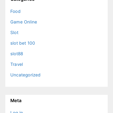
Food
Game Online
Slot
slot bet 100
slot88
Travel
Uncategorized
Meta
Log in