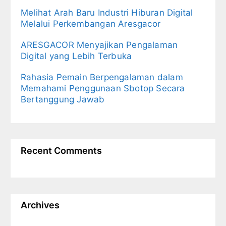
Melihat Arah Baru Industri Hiburan Digital
Melalui Perkembangan Aresgacor
ARESGACOR Menyajikan Pengalaman
Digital yang Lebih Terbuka
Rahasia Pemain Berpengalaman dalam
Memahami Penggunaan Sbotop Secara
Bertanggung Jawab
Recent Comments
Archives