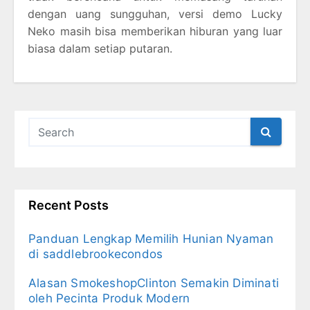
dengan uang sungguhan, versi demo Lucky
Neko masih bisa memberikan hiburan yang luar
biasa dalam setiap putaran.
Recent Posts
Panduan Lengkap Memilih Hunian Nyaman
di saddlebrookecondos
Alasan SmokeshopClinton Semakin Diminati
oleh Pecinta Produk Modern