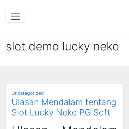
Skip
to
content
slot demo lucky neko
Uncategorized
Ulasan Mendalam tentang
Slot Lucky Neko PG Soft