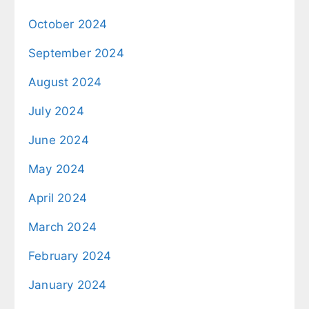
October 2024
September 2024
August 2024
July 2024
June 2024
May 2024
April 2024
March 2024
February 2024
January 2024