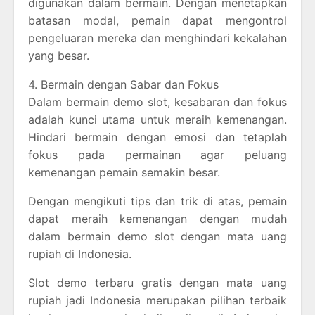
digunakan dalam bermain. Dengan menetapkan
batasan modal, pemain dapat mengontrol
pengeluaran mereka dan menghindari kekalahan
yang besar.
4. Bermain dengan Sabar dan Fokus
Dalam bermain demo slot, kesabaran dan fokus
adalah kunci utama untuk meraih kemenangan.
Hindari bermain dengan emosi dan tetaplah
fokus pada permainan agar peluang
kemenangan pemain semakin besar.
Dengan mengikuti tips dan trik di atas, pemain
dapat meraih kemenangan dengan mudah
dalam bermain demo slot dengan mata uang
rupiah di Indonesia.
Slot demo terbaru gratis dengan mata uang
rupiah jadi Indonesia merupakan pilihan terbaik