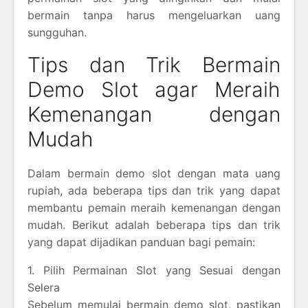
bermain tanpa harus mengeluarkan uang
sungguhan.
Tips dan Trik Bermain
Demo Slot agar Meraih
Kemenangan dengan
Mudah
Dalam bermain demo slot dengan mata uang
rupiah, ada beberapa tips dan trik yang dapat
membantu pemain meraih kemenangan dengan
mudah. Berikut adalah beberapa tips dan trik
yang dapat dijadikan panduan bagi pemain:
1. Pilih Permainan Slot yang Sesuai dengan
Selera
Sebelum memulai bermain demo slot, pastikan