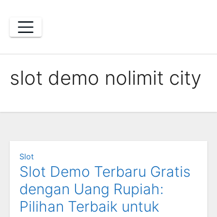
Skip
to
content
slot demo nolimit city
Slot
Slot Demo Terbaru Gratis
dengan Uang Rupiah:
Pilihan Terbaik untuk