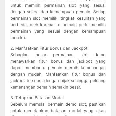
untuk memilih permainan slot yang sesuai
dengan selera dan kemampuan pemain. Setiap
permainan slot memiliki tingkat kesulitan yang
berbeda, oleh karena itu pemain perlu memilih
permainan yang sesuai dengan kemampuan
mereka.
2. Manfaatkan Fitur Bonus dan Jackpot
Sebagian besar permainan slot demo
menawarkan fitur bonus dan jackpot yang
dapat membantu pemain meraih kemenangan
dengan mudah. Manfaatkan fitur bonus dan
jackpot tersebut dengan bijak sehingga peluang
kemenangan pemain semakin besar.
3. Tetapkan Batasan Modal
Sebelum memulai bermain demo slot, pastikan
untuk menetapkan batasan modal yang akan