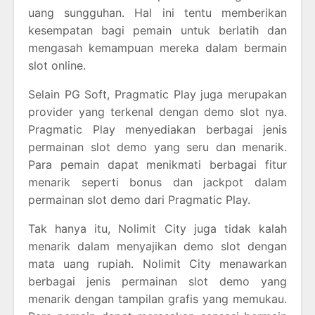
uang sungguhan. Hal ini tentu memberikan
kesempatan bagi pemain untuk berlatih dan
mengasah kemampuan mereka dalam bermain
slot online.
Selain PG Soft, Pragmatic Play juga merupakan
provider yang terkenal dengan demo slot nya.
Pragmatic Play menyediakan berbagai jenis
permainan slot demo yang seru dan menarik.
Para pemain dapat menikmati berbagai fitur
menarik seperti bonus dan jackpot dalam
permainan slot demo dari Pragmatic Play.
Tak hanya itu, Nolimit City juga tidak kalah
menarik dalam menyajikan demo slot dengan
mata uang rupiah. Nolimit City menawarkan
berbagai jenis permainan slot demo yang
menarik dengan tampilan grafis yang memukau.