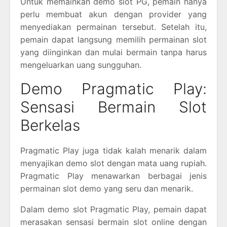
Untuk memainkan demo slot PG, pemain hanya
perlu membuat akun dengan provider yang
menyediakan permainan tersebut. Setelah itu,
pemain dapat langsung memilih permainan slot
yang diinginkan dan mulai bermain tanpa harus
mengeluarkan uang sungguhan.
Demo Pragmatic Play:
Sensasi Bermain Slot
Berkelas
Pragmatic Play juga tidak kalah menarik dalam
menyajikan demo slot dengan mata uang rupiah.
Pragmatic Play menawarkan berbagai jenis
permainan slot demo yang seru dan menarik.
Dalam demo slot Pragmatic Play, pemain dapat
merasakan sensasi bermain slot online dengan