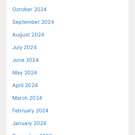
October 2024
September 2024
August 2024
July 2024
June 2024
May 2024
April 2024
March 2024
February 2024
January 2024