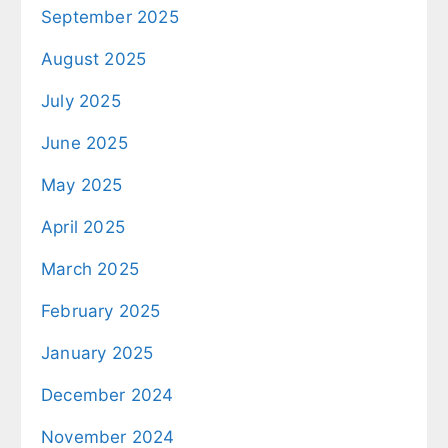
September 2025
August 2025
July 2025
June 2025
May 2025
April 2025
March 2025
February 2025
January 2025
December 2024
November 2024