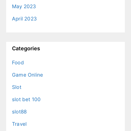
May 2023
April 2023
Categories
Food
Game Online
Slot
slot bet 100
slot88
Travel