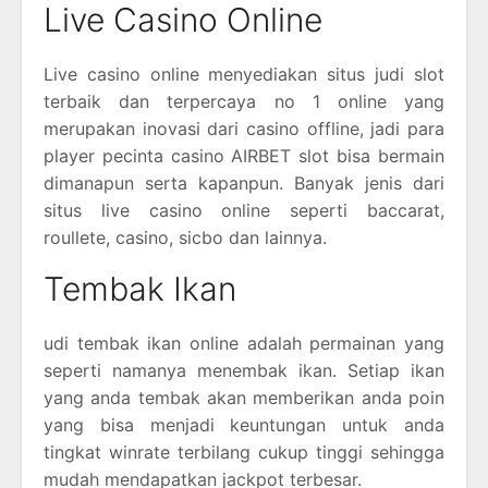
Live Casino Online
Live casino online menyediakan situs judi slot
terbaik dan terpercaya no 1 online yang
merupakan inovasi dari casino offline, jadi para
player pecinta casino AIRBET slot bisa bermain
dimanapun serta kapanpun. Banyak jenis dari
situs live casino online seperti baccarat,
roullete, casino, sicbo dan lainnya.
Tembak Ikan
udi tembak ikan online adalah permainan yang
seperti namanya menembak ikan. Setiap ikan
yang anda tembak akan memberikan anda poin
yang bisa menjadi keuntungan untuk anda
tingkat winrate terbilang cukup tinggi sehingga
mudah mendapatkan jackpot terbesar.