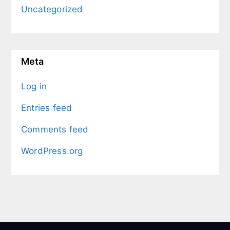
Uncategorized
Meta
Log in
Entries feed
Comments feed
WordPress.org