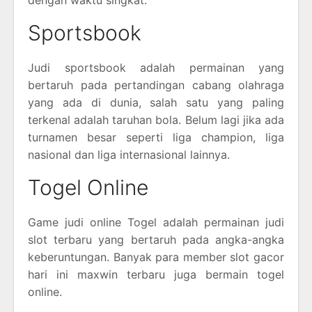
dengan waktu singkat.
Sportsbook
Judi sportsbook adalah permainan yang
bertaruh pada pertandingan cabang olahraga
yang ada di dunia, salah satu yang paling
terkenal adalah taruhan bola. Belum lagi jika ada
turnamen besar seperti liga champion, liga
nasional dan liga internasional lainnya.
Togel Online
Game judi online Togel adalah permainan judi
slot terbaru yang bertaruh pada angka-angka
keberuntungan. Banyak para member slot gacor
hari ini maxwin terbaru juga bermain togel
online.