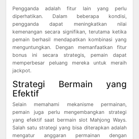
Pengganda adalah fitur lain yang perlu
diperhatikan. Dalam beberapa kondisi,
pengganda dapat meningkatkan nilai
kemenangan secara signifikan, terutama ketika
pemain berhasil mendapatkan kombinasi yang
menguntungkan. Dengan memanfaatkan fitur
bonus ini secara strategis, pemain dapat
memperbesar peluang mereka untuk meraih
jackpot.
Strategi Bermain yang
Efektif
Selain memahami mekanisme permainan,
pemain juga perlu mengembangkan strategi
yang efektif saat bermain slot Mahjong Ways.
Salah satu strategi yang bisa diterapkan adalah
mengatur anggaran permainan dengan