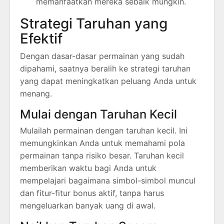
memanfaatkan mereka sebaik mungkin.
Strategi Taruhan yang
Efektif
Dengan dasar-dasar permainan yang sudah
dipahami, saatnya beralih ke strategi taruhan
yang dapat meningkatkan peluang Anda untuk
menang.
Mulai dengan Taruhan Kecil
Mulailah permainan dengan taruhan kecil. Ini
memungkinkan Anda untuk memahami pola
permainan tanpa risiko besar. Taruhan kecil
memberikan waktu bagi Anda untuk
mempelajari bagaimana simbol-simbol muncul
dan fitur-fitur bonus aktif, tanpa harus
mengeluarkan banyak uang di awal.