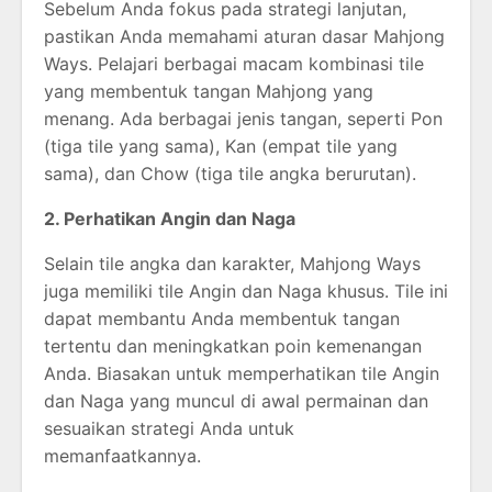
Sebelum Anda fokus pada strategi lanjutan,
pastikan Anda memahami aturan dasar Mahjong
Ways. Pelajari berbagai macam kombinasi tile
yang membentuk tangan Mahjong yang
menang. Ada berbagai jenis tangan, seperti Pon
(tiga tile yang sama), Kan (empat tile yang
sama), dan Chow (tiga tile angka berurutan).
2. Perhatikan Angin dan Naga
Selain tile angka dan karakter, Mahjong Ways
juga memiliki tile Angin dan Naga khusus. Tile ini
dapat membantu Anda membentuk tangan
tertentu dan meningkatkan poin kemenangan
Anda. Biasakan untuk memperhatikan tile Angin
dan Naga yang muncul di awal permainan dan
sesuaikan strategi Anda untuk
memanfaatkannya.