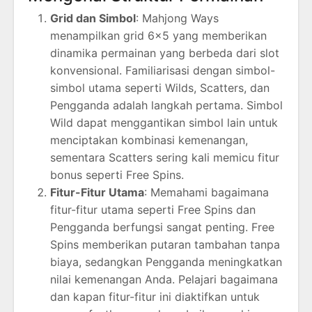
Grid dan Simbol
: Mahjong Ways
menampilkan grid 6×5 yang memberikan
dinamika permainan yang berbeda dari slot
konvensional. Familiarisasi dengan simbol-
simbol utama seperti Wilds, Scatters, dan
Pengganda adalah langkah pertama. Simbol
Wild dapat menggantikan simbol lain untuk
menciptakan kombinasi kemenangan,
sementara Scatters sering kali memicu fitur
bonus seperti Free Spins.
Fitur-Fitur Utama
: Memahami bagaimana
fitur-fitur utama seperti Free Spins dan
Pengganda berfungsi sangat penting. Free
Spins memberikan putaran tambahan tanpa
biaya, sedangkan Pengganda meningkatkan
nilai kemenangan Anda. Pelajari bagaimana
dan kapan fitur-fitur ini diaktifkan untuk