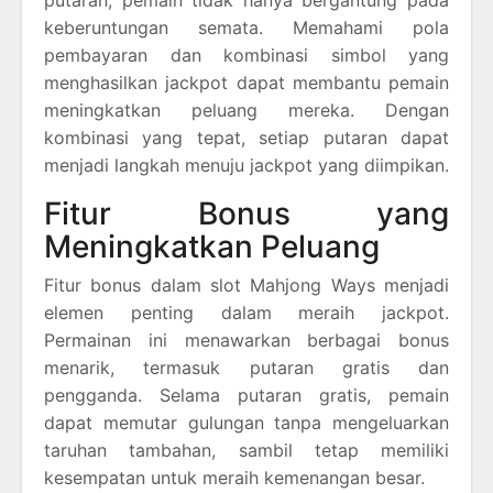
putaran, pemain tidak hanya bergantung pada
keberuntungan semata. Memahami pola
pembayaran dan kombinasi simbol yang
menghasilkan jackpot dapat membantu pemain
meningkatkan peluang mereka. Dengan
kombinasi yang tepat, setiap putaran dapat
menjadi langkah menuju jackpot yang diimpikan.
Fitur Bonus yang
Meningkatkan Peluang
Fitur bonus dalam slot Mahjong Ways menjadi
elemen penting dalam meraih jackpot.
Permainan ini menawarkan berbagai bonus
menarik, termasuk putaran gratis dan
pengganda. Selama putaran gratis, pemain
dapat memutar gulungan tanpa mengeluarkan
taruhan tambahan, sambil tetap memiliki
kesempatan untuk meraih kemenangan besar.