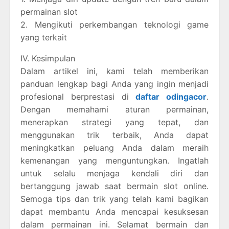
permainan slot
2. Mengikuti perkembangan teknologi game
yang terkait
IV. Kesimpulan
Dalam artikel ini, kami telah memberikan
panduan lengkap bagi Anda yang ingin menjadi
profesional berprestasi di
daftar odingacor
.
Dengan memahami aturan permainan,
menerapkan strategi yang tepat, dan
menggunakan trik terbaik, Anda dapat
meningkatkan peluang Anda dalam meraih
kemenangan yang menguntungkan. Ingatlah
untuk selalu menjaga kendali diri dan
bertanggung jawab saat bermain slot online.
Semoga tips dan trik yang telah kami bagikan
dapat membantu Anda mencapai kesuksesan
dalam permainan ini. Selamat bermain dan