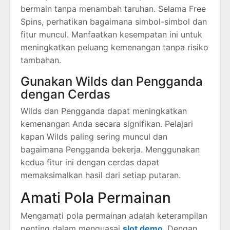
bermain tanpa menambah taruhan. Selama Free
Spins, perhatikan bagaimana simbol-simbol dan
fitur muncul. Manfaatkan kesempatan ini untuk
meningkatkan peluang kemenangan tanpa risiko
tambahan.
Gunakan Wilds dan Pengganda
dengan Cerdas
Wilds dan Pengganda dapat meningkatkan
kemenangan Anda secara signifikan. Pelajari
kapan Wilds paling sering muncul dan
bagaimana Pengganda bekerja. Menggunakan
kedua fitur ini dengan cerdas dapat
memaksimalkan hasil dari setiap putaran.
Amati Pola Permainan
Mengamati pola permainan adalah keterampilan
penting dalam menguasai
slot demo
. Dengan