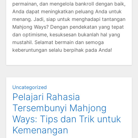
permainan, dan mengelola bankroll dengan baik,
Anda dapat meningkatkan peluang Anda untuk
menang. Jadi, siap untuk menghadapi tantangan
Mahjong Ways? Dengan pendekatan yang tepat
dan optimisme, kesuksesan bukanlah hal yang
mustahil. Selamat bermain dan semoga
keberuntungan selalu berpihak pada Anda!
Uncategorized
Pelajari Rahasia
Tersembunyi Mahjong
Ways: Tips dan Trik untuk
Kemenangan