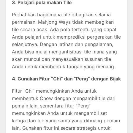
3. Pelajari pola makan Tile
Perhatikan bagaimana tile dibagikan selama
permainan. Mahjong Ways tidak membagikan
tile secara acak. Ada pola tertentu yang dapat
Anda pelajari untuk memprediksi pergerakan tile
selanjutnya. Dengan latihan dan pengalaman,
Anda bisa mulai mengantisipasi tile mana yang
akan muncul dan menyesuaikan susunan tile
Anda untuk membentuk tangan yang menang.
4. Gunakan Fitur “Chi” dan “Peng” dengan Bijak
Fitur “Chi” memungkinkan Anda untuk
membentuk Chow dengan mengambil tile dari
pemain lain, sementara fitur “Peng”
memungkinkan Anda untuk mengambil set
ketiga dari tile yang sama yang dibuang pemain
lain. Gunakan fitur ini secara strategis untuk