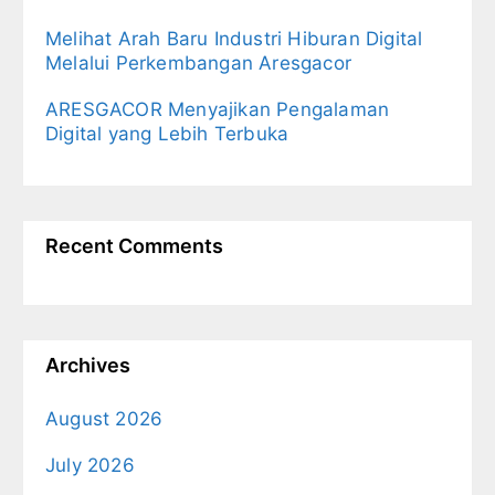
Melihat Arah Baru Industri Hiburan Digital
Melalui Perkembangan Aresgacor
ARESGACOR Menyajikan Pengalaman
Digital yang Lebih Terbuka
Recent Comments
Archives
August 2026
July 2026