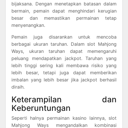
bijaksana. Dengan menetapkan batasan dalam
bermain, pemain dapat menghindari kerugian
besar dan memastikan permainan tetap
menyenangkan.
Pemain juga disarankan untuk mencoba
berbagai ukuran taruhan. Dalam slot Mahjong
Ways, ukuran taruhan dapat memengaruhi
peluang mendapatkan jackpot. Taruhan yang
lebih tinggi sering kali membawa risiko yang
lebih besar, tetapi juga dapat memberikan
imbalan yang lebih besar jika jackpot berhasil
diraih.
Keterampilan dan
Keberuntungan
Seperti halnya permainan kasino lainnya, slot
Mahjong Ways mengandalkan kombinasi