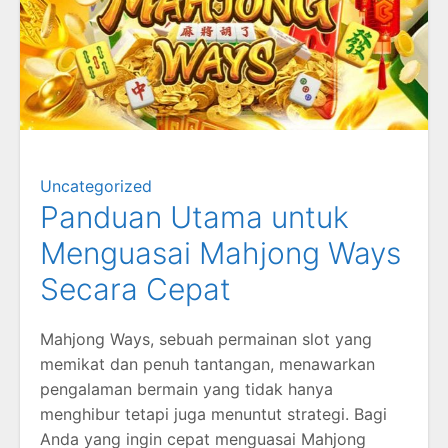
Uncategorized
Panduan Utama untuk
Menguasai Mahjong Ways
Secara Cepat
Mahjong Ways, sebuah permainan slot yang
memikat dan penuh tantangan, menawarkan
pengalaman bermain yang tidak hanya
menghibur tetapi juga menuntut strategi. Bagi
Anda yang ingin cepat menguasai Mahjong