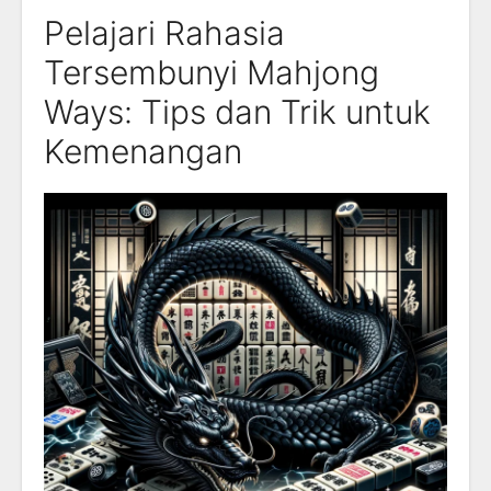
Pelajari Rahasia
Tersembunyi Mahjong
Ways: Tips dan Trik untuk
Kemenangan