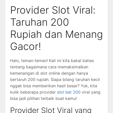
Provider Slot Viral:
Taruhan 200
Rupiah dan Menang
Gacor!
Halo, teman-teman! Kali ini kita bakal bahas
tentang bagaimana cara memaksimalkan
kemenangan di slot online dengan hanya
bertaruh 200 rupiah. Siapa bilang taruhan kecil
nggak bisa memberikan hasil besar? Yuk, kita
kulik beberapa provider
slot bet 200
viral yang
bisa jadi pilihan terbaik buat kamu!
Provider Slot Viral yang