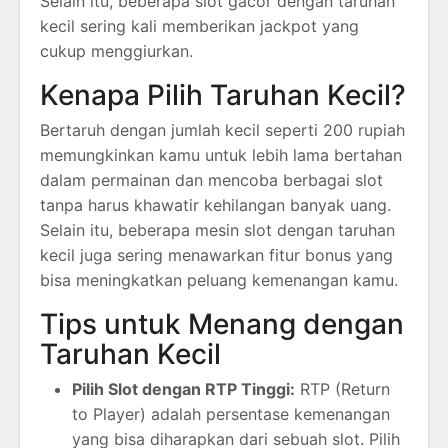
Selain itu, beberapa slot gacor dengan taruhan
kecil sering kali memberikan jackpot yang
cukup menggiurkan.
Kenapa Pilih Taruhan Kecil?
Bertaruh dengan jumlah kecil seperti 200 rupiah
memungkinkan kamu untuk lebih lama bertahan
dalam permainan dan mencoba berbagai slot
tanpa harus khawatir kehilangan banyak uang.
Selain itu, beberapa mesin slot dengan taruhan
kecil juga sering menawarkan fitur bonus yang
bisa meningkatkan peluang kemenangan kamu.
Tips untuk Menang dengan
Taruhan Kecil
Pilih Slot dengan RTP Tinggi:
RTP (Return
to Player) adalah persentase kemenangan
yang bisa diharapkan dari sebuah slot. Pilih