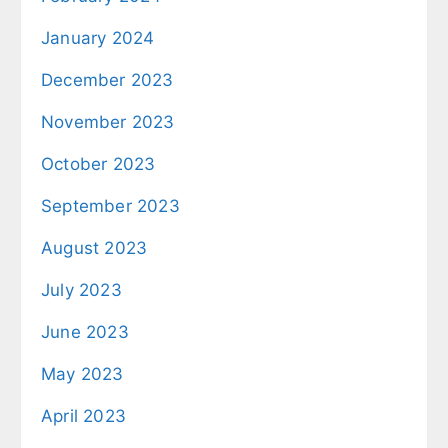
January 2024
December 2023
November 2023
October 2023
September 2023
August 2023
July 2023
June 2023
May 2023
April 2023