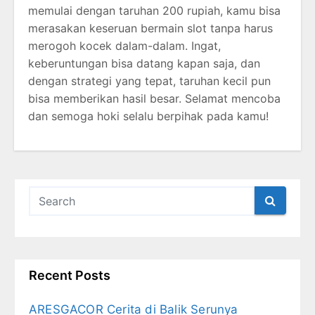
memulai dengan taruhan 200 rupiah, kamu bisa
merasakan keseruan bermain slot tanpa harus
merogoh kocek dalam-dalam. Ingat,
keberuntungan bisa datang kapan saja, dan
dengan strategi yang tepat, taruhan kecil pun
bisa memberikan hasil besar. Selamat mencoba
dan semoga hoki selalu berpihak pada kamu!
Recent Posts
ARESGACOR Cerita di Balik Serunya