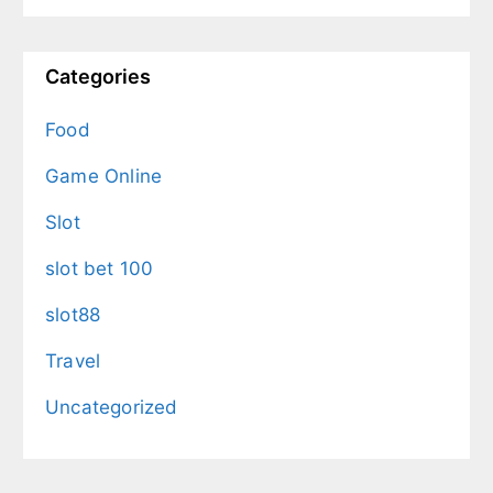
Categories
Food
Game Online
Slot
slot bet 100
slot88
Travel
Uncategorized