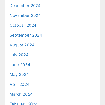
December 2024
November 2024
October 2024
September 2024
August 2024
July 2024
June 2024
May 2024
April 2024
March 2024
February 2024