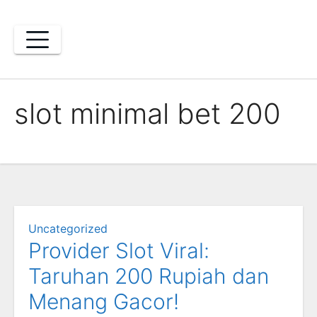
Skip
to
content
slot minimal bet 200
Uncategorized
Provider Slot Viral:
Taruhan 200 Rupiah dan
Menang Gacor!