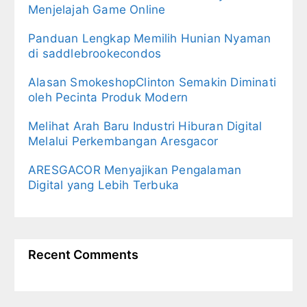
Menjelajah Game Online
Panduan Lengkap Memilih Hunian Nyaman
di saddlebrookecondos
Alasan SmokeshopClinton Semakin Diminati
oleh Pecinta Produk Modern
Melihat Arah Baru Industri Hiburan Digital
Melalui Perkembangan Aresgacor
ARESGACOR Menyajikan Pengalaman
Digital yang Lebih Terbuka
Recent Comments