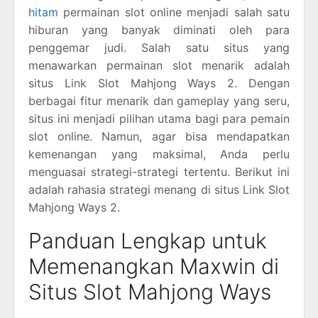
hitam
permainan slot online menjadi salah satu
hiburan yang banyak diminati oleh para
penggemar judi. Salah satu situs yang
menawarkan permainan slot menarik adalah
situs Link Slot Mahjong Ways 2. Dengan
berbagai fitur menarik dan gameplay yang seru,
situs ini menjadi pilihan utama bagi para pemain
slot online. Namun, agar bisa mendapatkan
kemenangan yang maksimal, Anda perlu
menguasai strategi-strategi tertentu. Berikut ini
adalah rahasia strategi menang di situs Link Slot
Mahjong Ways 2.
Panduan Lengkap untuk
Memenangkan Maxwin di
Situs Slot Mahjong Ways