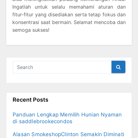
Ingatlah untuk selalu memahami aturan dan
fitur-fitur yang disediakan serta tetap fokus dan
konsentrasi saat bermain. Selamat mencoba dan
semoga sukses!
Recent Posts
Panduan Lengkap Memilih Hunian Nyaman
di saddlebrookecondos
Alasan SmokeshopClinton Semakin Diminati