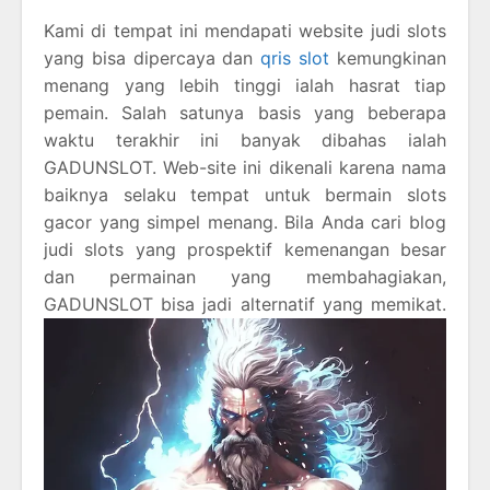
Kami di tempat ini mendapati website judi slots
yang bisa dipercaya dan
qris slot
kemungkinan
menang yang lebih tinggi ialah hasrat tiap
pemain. Salah satunya basis yang beberapa
waktu terakhir ini banyak dibahas ialah
GADUNSLOT. Web-site ini dikenali karena nama
baiknya selaku tempat untuk bermain slots
gacor yang simpel menang. Bila Anda cari blog
judi slots yang prospektif kemenangan besar
dan permainan yang membahagiakan,
GADUNSLOT bisa jadi alternatif yang memikat.