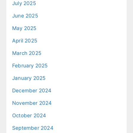
July 2025
June 2025
May 2025
April 2025
March 2025
February 2025
January 2025
December 2024
November 2024
October 2024
September 2024