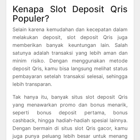
Kenapa Slot Deposit Qris
Populer?
Selain karena kemudahan dan kecepatan dalam
melakukan deposit, slot deposit Qris juga
memberikan banyak keuntungan lain. Salah
satunya adalah transaksi yang lebih aman dan
minim risiko. Dengan menggunakan metode
deposit Qris, kamu bisa langsung melihat status
pembayaran setelah transaksi selesai, sehingga
lebih transparan.
Tak hanya itu, banyak situs slot deposit Qris
yang menawarkan promo dan bonus menarik,
seperti bonus deposit pertama, bonus
cashback, hingga hadiah-hadiah spesial lainnya.
Dengan bermain di situs slot Qris gacor, kamu
juga punya peluang lebih besar untuk menang