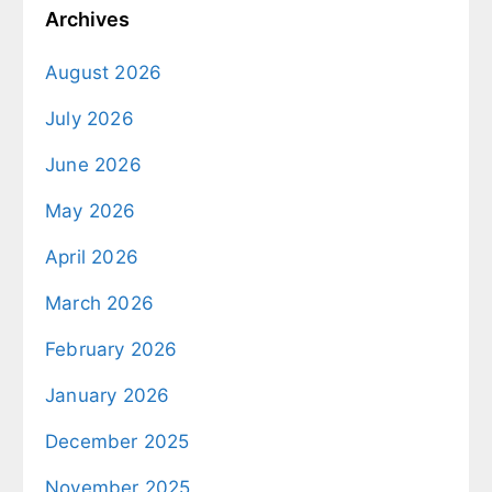
Archives
August 2026
July 2026
June 2026
May 2026
April 2026
March 2026
February 2026
January 2026
December 2025
November 2025