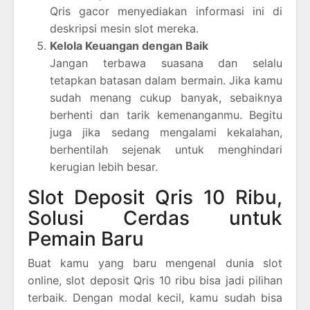
Qris gacor menyediakan informasi ini di
deskripsi mesin slot mereka.
Kelola Keuangan dengan Baik
Jangan terbawa suasana dan selalu
tetapkan batasan dalam bermain. Jika kamu
sudah menang cukup banyak, sebaiknya
berhenti dan tarik kemenanganmu. Begitu
juga jika sedang mengalami kekalahan,
berhentilah sejenak untuk menghindari
kerugian lebih besar.
Slot Deposit Qris 10 Ribu,
Solusi Cerdas untuk
Pemain Baru
Buat kamu yang baru mengenal dunia slot
online, slot deposit Qris 10 ribu bisa jadi pilihan
terbaik. Dengan modal kecil, kamu sudah bisa