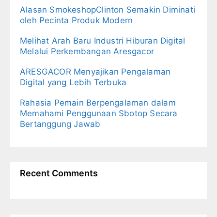
Alasan SmokeshopClinton Semakin Diminati
oleh Pecinta Produk Modern
Melihat Arah Baru Industri Hiburan Digital
Melalui Perkembangan Aresgacor
ARESGACOR Menyajikan Pengalaman
Digital yang Lebih Terbuka
Rahasia Pemain Berpengalaman dalam
Memahami Penggunaan Sbotop Secara
Bertanggung Jawab
Recent Comments