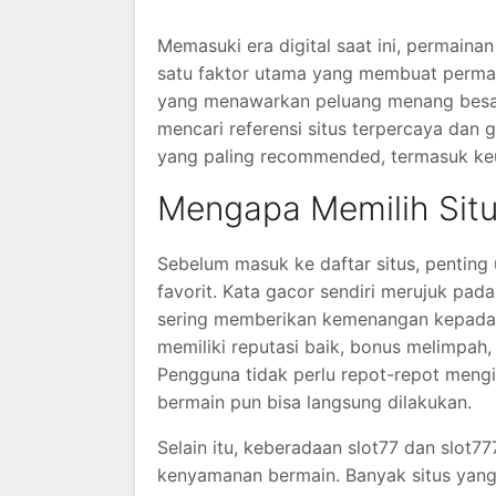
Memasuki era digital saat ini, permainan
satu faktor utama yang membuat permain
yang menawarkan peluang menang besar
mencari referensi situs terpercaya dan g
yang paling recommended, termasuk keu
Mengapa Memilih Situ
Sebelum masuk ke daftar situs, pentin
favorit. Kata gacor sendiri merujuk pa
sering memberikan kemenangan kepada 
memiliki reputasi baik, bonus melimpah
Pengguna tidak perlu repot-repot mengis
bermain pun bisa langsung dilakukan.
Selain itu, keberadaan slot77 dan slot
kenyamanan bermain. Banyak situs yang