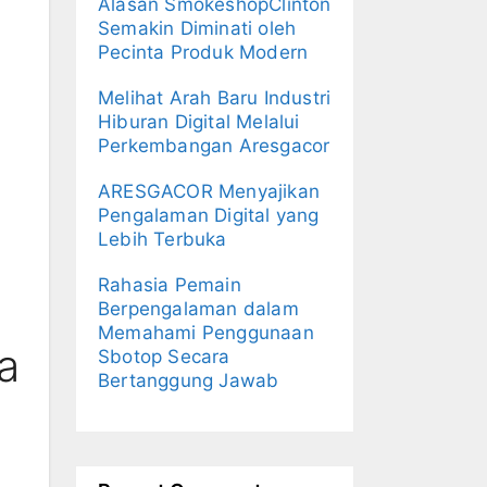
Alasan SmokeshopClinton
Semakin Diminati oleh
Pecinta Produk Modern
Melihat Arah Baru Industri
Hiburan Digital Melalui
Perkembangan Aresgacor
ARESGACOR Menyajikan
Pengalaman Digital yang
Lebih Terbuka
Rahasia Pemain
Berpengalaman dalam
Memahami Penggunaan
a
Sbotop Secara
Bertanggung Jawab