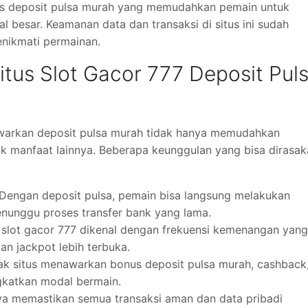
nus deposit pulsa murah yang memudahkan pemain untuk
 besar. Keamanan data dan transaksi di situs ini sudah
enikmati permainan.
tus Slot Gacor 777 Deposit Pul
awarkan deposit pulsa murah tidak hanya memudahkan
ak manfaat lainnya. Beberapa keunggulan yang bisa dirasa
Dengan deposit pulsa, pemain bisa langsung melakukan
enunggu proses transfer bank yang lama.
 slot gacor 777 dikenal dengan frekuensi kemenangan yang
an jackpot lebih terbuka.
k situs menawarkan bonus deposit pulsa murah, cashback
gkatkan modal bermain.
ya memastikan semua transaksi aman dan data pribadi