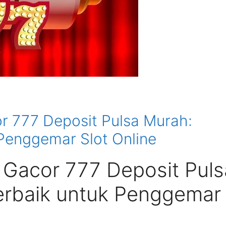
or 777 Deposit Pulsa Murah:
 Penggemar Slot Online
t Gacor 777 Deposit Puls
Terbaik untuk Penggemar