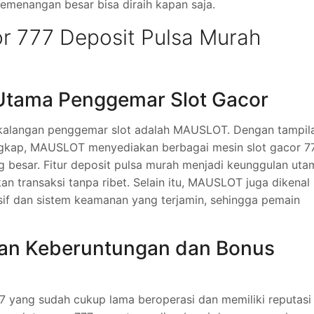
emenangan besar bisa diraih kapan saja.
or 777 Deposit Pulsa Murah
Utama Penggemar Slot Gacor
di kalangan penggemar slot adalah MAUSLOT. Dengan tampil
engkap, MAUSLOT menyediakan berbagai mesin slot gacor 7
 besar. Fitur deposit pulsa murah menjadi keunggulan uta
n transaksi tanpa ribet. Selain itu, MAUSLOT juga dikenal
if dan sistem keamanan yang terjamin, sehingga pemain
an Keberuntungan dan Bonus
77 yang sudah cukup lama beroperasi dan memiliki reputasi