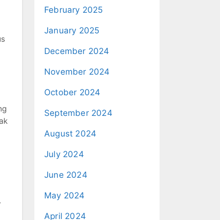
February 2025
January 2025
us
December 2024
November 2024
October 2024
ng
September 2024
ak
August 2024
July 2024
June 2024
May 2024
.
April 2024