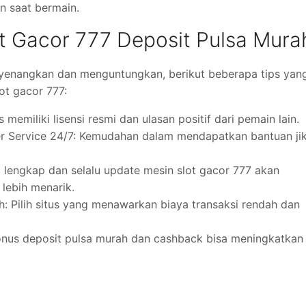
n saat bermain.
ot Gacor 777 Deposit Pulsa Mura
enangkan dan menguntungkan, berikut beberapa tips yan
ot gacor 777:
s memiliki lisensi resmi dan ulasan positif dari pemain lain.
er Service 24/7: Kemudahan dalam mendapatkan bantuan ji
g lengkap dan selalu update mesin slot gacor 777 akan
lebih menarik.
h: Pilih situs yang menawarkan biaya transaksi rendah dan
onus deposit pulsa murah dan cashback bisa meningkatkan