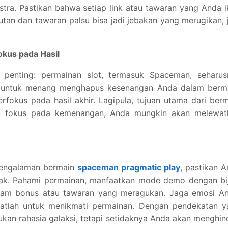
ra. Pastikan bahwa setiap link atau tawaran yang Anda i
utan dan tawaran palsu bisa jadi jebakan yang merugikan, 
okus pada Hasil
l penting: permainan slot, termasuk Spaceman, seharus
i untuk menang menghapus kesenangan Anda dalam berma
erfokus pada hasil akhir. Lagipula, tujuan utama dari ber
lalu fokus pada kemenangan, Anda mungkin akan melewat
 pengalaman bermain
spaceman pragmatic play
, pastikan 
jak. Pahami permainan, manfaatkan mode demo dengan bij
alam bonus atau tawaran yang meragukan. Jaga emosi An
ingatlah untuk menikmati permainan. Dengan pendekatan 
an rahasia galaksi, tetapi setidaknya Anda akan menghin