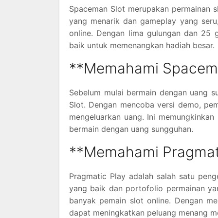
Spaceman Slot merupakan permainan sl
yang menarik dan gameplay yang seru, 
online. Dengan lima gulungan dan 25
baik untuk memenangkan hadiah besar.
**Memahami Spacem
Sebelum mulai bermain dengan uang s
Slot. Dengan mencoba versi demo, pem
mengeluarkan uang. Ini memungkinkan 
bermain dengan uang sungguhan.
**Memahami Pragmati
Pragmatic Play adalah salah satu pen
yang baik dan portofolio permainan ya
banyak pemain slot online. Dengan me
dapat meningkatkan peluang menang m