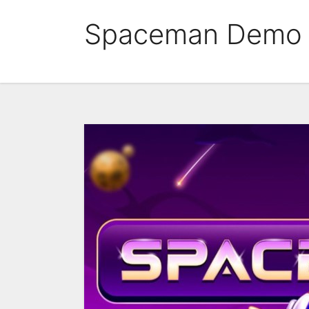
Skip
Spaceman Demo
to
content