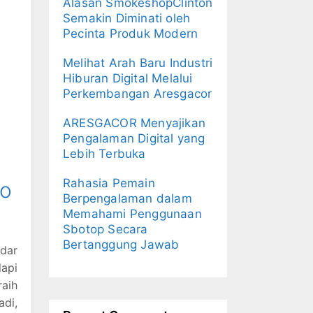
Alasan SmokeshopClinton
Semakin Diminati oleh
Pecinta Produk Modern
Melihat Arah Baru Industri
Hiburan Digital Melalui
Perkembangan Aresgacor
ARESGACOR Menyajikan
Pengalaman Digital yang
Lebih Terbuka
Rahasia Pemain
mo
Berpengalaman dalam
Memahami Penggunaan
Sbotop Secara
Bertanggung Jawab
dar
api
aih
adi,