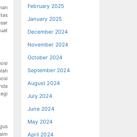
February 2025
eman
tas
January 2025
sar
uat
December 2024
November 2024
October 2024
mosi
September 2024
lah
osi
August 2024
nda
tegi
July 2024
June 2024
May 2024
agus
aim
April 2024