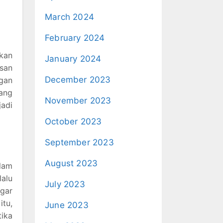
March 2024
February 2024
ikan
January 2024
san
December 2023
ngan
ang
November 2023
jadi
October 2023
September 2023
August 2023
lam
lalu
July 2023
gar
itu,
June 2023
ika