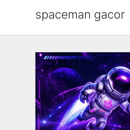
Skip
spaceman gacor
to
content