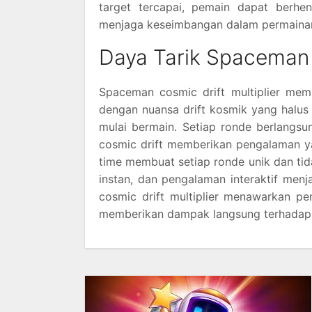
target tercapai, pemain dapat berhe
menjaga keseimbangan dalam permainan
Daya Tarik Spaceman C
Spaceman cosmic drift multiplier mem
dengan nuansa drift kosmik yang halus 
mulai bermain. Setiap ronde berlangsu
cosmic drift memberikan pengalaman yan
time membuat setiap ronde unik dan tid
instan, dan pengalaman interaktif men
cosmic drift multiplier menawarkan p
memberikan dampak langsung terhadap 