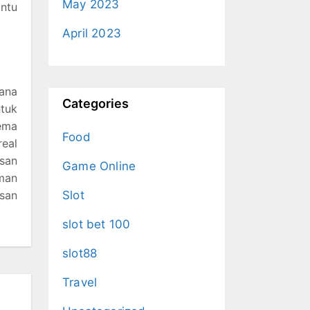
May 2023
ntu
April 2023
ana
Categories
ntuk
tema
Food
real
usan
Game Online
eman
san
Slot
slot bet 100
slot88
Travel