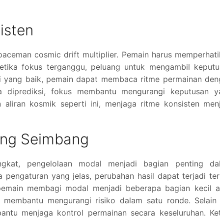
isten
aceman cosmic drift multiplier. Pemain harus memperhat
etika fokus terganggu, peluang untuk mengambil keputu
asi yang baik, pemain dapat membaca ritme permainan de
isa diprediksi, fokus membantu mengurangi keputusan y
aliran kosmik seperti ini, menjaga ritme konsisten men
ang Seimbang
ngkat, pengelolaan modal menjadi bagian penting da
 pengaturan yang jelas, perubahan hasil dapat terjadi ter
 pemain membagi modal menjadi beberapa bagian kecil a
i membantu mengurangi risiko dalam satu ronde. Selain 
ntu menjaga kontrol permainan secara keseluruhan. Ket