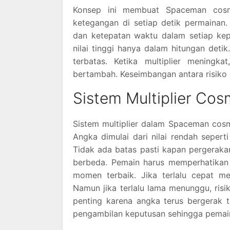
Konsep ini membuat Spaceman cosmi
ketegangan di setiap detik permainan.
dan ketepatan waktu dalam setiap kep
nilai tinggi hanya dalam hitungan detik.
terbatas. Ketika multiplier meningka
bertambah. Keseimbangan antara risiko 
Sistem Multiplier Cos
Sistem multiplier dalam Spaceman cosmi
Angka dimulai dari nilai rendah sepert
Tidak ada batas pasti kapan pergerakan
berbeda. Pemain harus memperhatikan 
momen terbaik. Jika terlalu cepat me
Namun jika terlalu lama menunggu, ris
penting karena angka terus bergerak t
pengambilan keputusan sehingga pemai