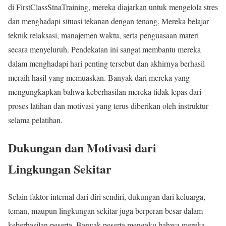
di FirstClassStnaTraining, mereka diajarkan untuk mengelola stres
dan menghadapi situasi tekanan dengan tenang. Mereka belajar
teknik relaksasi, manajemen waktu, serta penguasaan materi
secara menyeluruh. Pendekatan ini sangat membantu mereka
dalam menghadapi hari penting tersebut dan akhirnya berhasil
meraih hasil yang memuaskan. Banyak dari mereka yang
mengungkapkan bahwa keberhasilan mereka tidak lepas dari
proses latihan dan motivasi yang terus diberikan oleh instruktur
selama pelatihan.
Dukungan dan Motivasi dari
Lingkungan Sekitar
Selain faktor internal dari diri sendiri, dukungan dari keluarga,
teman, maupun lingkungan sekitar juga berperan besar dalam
keberhasilan peserta. Banyak peserta mengaku bahwa mereka