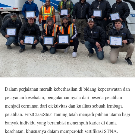
Dalam perjalanan meraih keberhasilan di bidang keperawatan dan
pelayanan kesehatan, pengalaman nyata dari peserta pelatihan
menjadi cerminan dari efektivitas dan kualitas sebuah lembaga
pelatihan. FirstClassStnaTraining telah menjadi pilihan utama bagi
banyak individu yang berambisi menempuh karier di dunia
kesehatan, khususnya dalam memperoleh sertifikasi STNA.