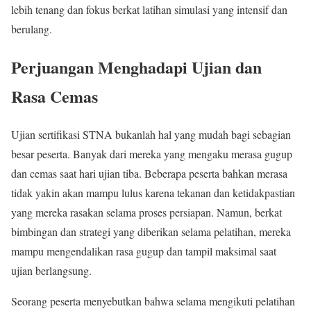
lebih tenang dan fokus berkat latihan simulasi yang intensif dan
berulang.
Perjuangan Menghadapi Ujian dan
Rasa Cemas
Ujian sertifikasi STNA bukanlah hal yang mudah bagi sebagian
besar peserta. Banyak dari mereka yang mengaku merasa gugup
dan cemas saat hari ujian tiba. Beberapa peserta bahkan merasa
tidak yakin akan mampu lulus karena tekanan dan ketidakpastian
yang mereka rasakan selama proses persiapan. Namun, berkat
bimbingan dan strategi yang diberikan selama pelatihan, mereka
mampu mengendalikan rasa gugup dan tampil maksimal saat
ujian berlangsung.
Seorang peserta menyebutkan bahwa selama mengikuti pelatihan