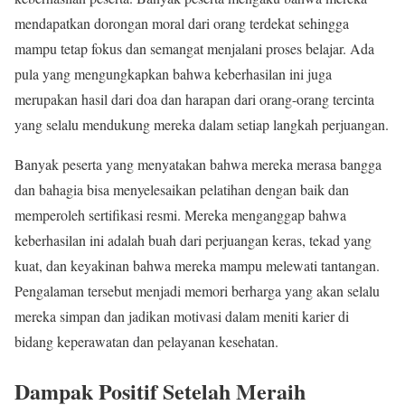
mendapatkan dorongan moral dari orang terdekat sehingga
mampu tetap fokus dan semangat menjalani proses belajar. Ada
pula yang mengungkapkan bahwa keberhasilan ini juga
merupakan hasil dari doa dan harapan dari orang-orang tercinta
yang selalu mendukung mereka dalam setiap langkah perjuangan.
Banyak peserta yang menyatakan bahwa mereka merasa bangga
dan bahagia bisa menyelesaikan pelatihan dengan baik dan
memperoleh sertifikasi resmi. Mereka menganggap bahwa
keberhasilan ini adalah buah dari perjuangan keras, tekad yang
kuat, dan keyakinan bahwa mereka mampu melewati tantangan.
Pengalaman tersebut menjadi memori berharga yang akan selalu
mereka simpan dan jadikan motivasi dalam meniti karier di
bidang keperawatan dan pelayanan kesehatan.
Dampak Positif Setelah Meraih