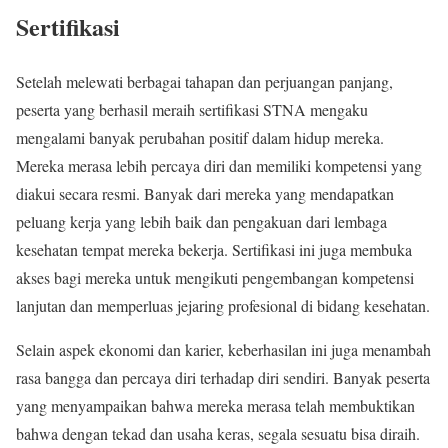
Sertifikasi
Setelah melewati berbagai tahapan dan perjuangan panjang,
peserta yang berhasil meraih sertifikasi STNA mengaku
mengalami banyak perubahan positif dalam hidup mereka.
Mereka merasa lebih percaya diri dan memiliki kompetensi yang
diakui secara resmi. Banyak dari mereka yang mendapatkan
peluang kerja yang lebih baik dan pengakuan dari lembaga
kesehatan tempat mereka bekerja. Sertifikasi ini juga membuka
akses bagi mereka untuk mengikuti pengembangan kompetensi
lanjutan dan memperluas jejaring profesional di bidang kesehatan.
Selain aspek ekonomi dan karier, keberhasilan ini juga menambah
rasa bangga dan percaya diri terhadap diri sendiri. Banyak peserta
yang menyampaikan bahwa mereka merasa telah membuktikan
bahwa dengan tekad dan usaha keras, segala sesuatu bisa diraih.