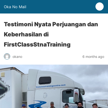
Oka No Mail
Testimoni Nyata Perjuangan dan
Keberhasilan di
FirstClassStnaTraining
okano
6 months ago