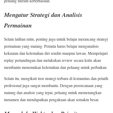
peluang meraih keberhasilan.
Mengatur Strategi dan Analisis
Permainan
Selain latihan rutin, penting juga untuk belajar merancang strategi
permainan yang matang. Pemula harus belajar menganalisis
kekuatan dan kelemahan diri sendiri maupun lawan. Mempelajari
replay pertandingan dan melakukan review secara kritis akan
membantu menemukan kelemahan dan peluang untuk perbaikan.
Selain itu, mengikuti tren strategi terbaru di komunitas dan pelatih
profesional juga sangat membantu. Dengan perencanaan yang
matang dan analisis yang tepat, peluang untuk memenangkan
turnamen dan mendapatkan pengakuan akan semakin besar.