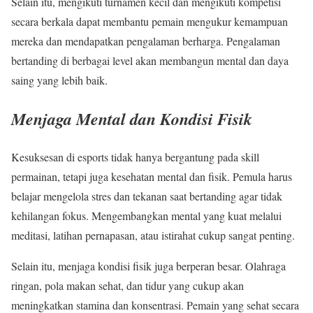
Selain itu, mengikuti turnamen kecil dan mengikuti kompetisi
secara berkala dapat membantu pemain mengukur kemampuan
mereka dan mendapatkan pengalaman berharga. Pengalaman
bertanding di berbagai level akan membangun mental dan daya
saing yang lebih baik.
Menjaga Mental dan Kondisi Fisik
Kesuksesan di esports tidak hanya bergantung pada skill
permainan, tetapi juga kesehatan mental dan fisik. Pemula harus
belajar mengelola stres dan tekanan saat bertanding agar tidak
kehilangan fokus. Mengembangkan mental yang kuat melalui
meditasi, latihan pernapasan, atau istirahat cukup sangat penting.
Selain itu, menjaga kondisi fisik juga berperan besar. Olahraga
ringan, pola makan sehat, dan tidur yang cukup akan
meningkatkan stamina dan konsentrasi. Pemain yang sehat secara