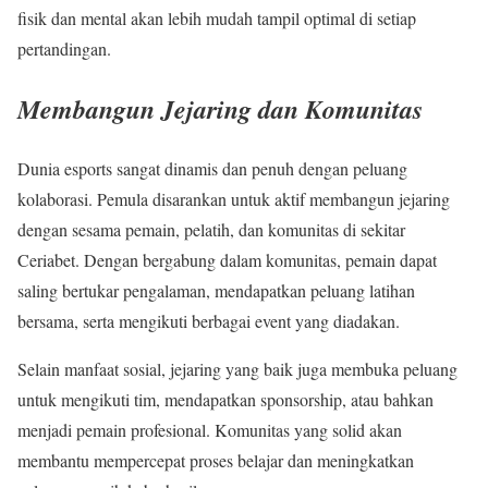
fisik dan mental akan lebih mudah tampil optimal di setiap
pertandingan.
Membangun Jejaring dan Komunitas
Dunia esports sangat dinamis dan penuh dengan peluang
kolaborasi. Pemula disarankan untuk aktif membangun jejaring
dengan sesama pemain, pelatih, dan komunitas di sekitar
Ceriabet. Dengan bergabung dalam komunitas, pemain dapat
saling bertukar pengalaman, mendapatkan peluang latihan
bersama, serta mengikuti berbagai event yang diadakan.
Selain manfaat sosial, jejaring yang baik juga membuka peluang
untuk mengikuti tim, mendapatkan sponsorship, atau bahkan
menjadi pemain profesional. Komunitas yang solid akan
membantu mempercepat proses belajar dan meningkatkan