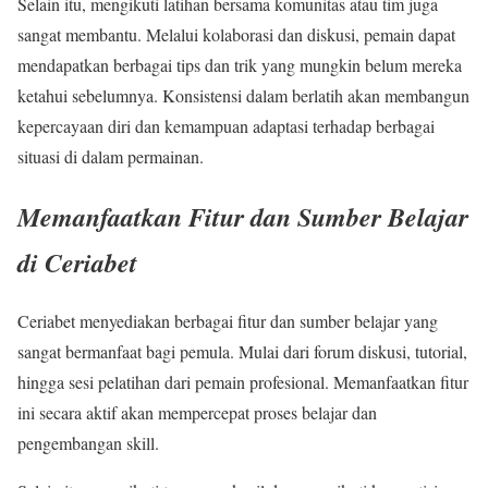
Selain itu, mengikuti latihan bersama komunitas atau tim juga
sangat membantu. Melalui kolaborasi dan diskusi, pemain dapat
mendapatkan berbagai tips dan trik yang mungkin belum mereka
ketahui sebelumnya. Konsistensi dalam berlatih akan membangun
kepercayaan diri dan kemampuan adaptasi terhadap berbagai
situasi di dalam permainan.
Memanfaatkan Fitur dan Sumber Belajar
di Ceriabet
Ceriabet menyediakan berbagai fitur dan sumber belajar yang
sangat bermanfaat bagi pemula. Mulai dari forum diskusi, tutorial,
hingga sesi pelatihan dari pemain profesional. Memanfaatkan fitur
ini secara aktif akan mempercepat proses belajar dan
pengembangan skill.