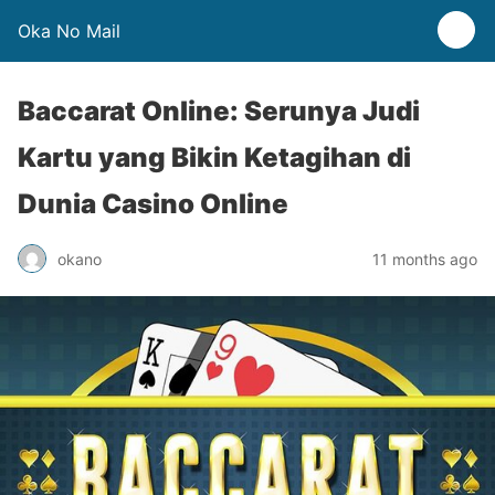
Oka No Mail
Baccarat Online: Serunya Judi
Kartu yang Bikin Ketagihan di
Dunia Casino Online
okano
11 months ago