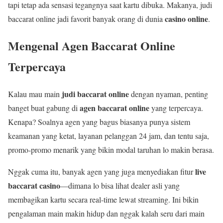
tapi tetap ada sensasi tegangnya saat kartu dibuka. Makanya, judi
casino online
baccarat online jadi favorit banyak orang di dunia
.
Mengenal Agen Baccarat Online
Terpercaya
judi baccarat online
Kalau mau main
dengan nyaman, penting
agen baccarat online
banget buat gabung di
yang terpercaya.
Kenapa? Soalnya agen yang bagus biasanya punya sistem
keamanan yang ketat, layanan pelanggan 24 jam, dan tentu saja,
promo-promo menarik yang bikin modal taruhan lo makin berasa.
live
Nggak cuma itu, banyak agen yang juga menyediakan fitur
baccarat casino
—dimana lo bisa lihat dealer asli yang
membagikan kartu secara real-time lewat streaming. Ini bikin
pengalaman main makin hidup dan nggak kalah seru dari main