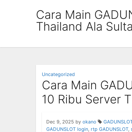
Skip
Cara Main GADUN
to
content
Thailand Ala Sult
Uncategorized
Cara Main GADU
10 Ribu Server T
Dec 9, 2025
by
okano
GADUNSLO
GADUNSLOT login
,
rtp GADUNSLOT
,