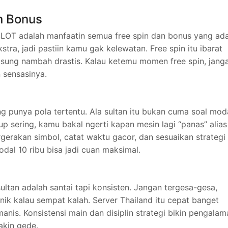
n Bonus
SLOT adalah manfaatin semua free spin dan bonus yang ada
stra, jadi pastiin kamu gak kelewatan. Free spin itu ibarat
angsung nambah drastis. Kalau ketemu momen free spin, jang
 sensasinya.
punya pola tertentu. Ala sultan itu bukan cuma soal moda
kup sering, kamu bakal ngerti kapan mesin lagi “panas” alias
rakan simbol, catat waktu gacor, dan sesuaikan strategi
odal 10 ribu bisa jadi cuan maksimal.
ltan adalah santai tapi konsisten. Jangan tergesa-gesa,
nik kalau sempat kalah. Server Thailand itu cepat banget
anis. Konsistensi main dan disiplin strategi bikin pengalam
akin gede.