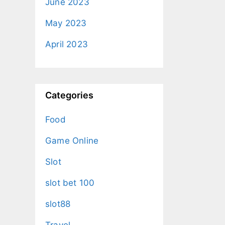
June 2023
May 2023
April 2023
Categories
Food
Game Online
Slot
slot bet 100
slot88