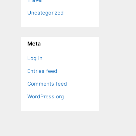
Travel
Uncategorized
Meta
Log in
Entries feed
Comments feed
WordPress.org