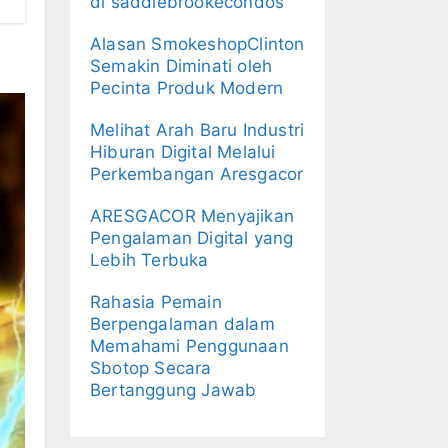
di saddlebrookecondos
Alasan SmokeshopClinton
Semakin Diminati oleh
Pecinta Produk Modern
Melihat Arah Baru Industri
Hiburan Digital Melalui
Perkembangan Aresgacor
ARESGACOR Menyajikan
Pengalaman Digital yang
Lebih Terbuka
Rahasia Pemain
Berpengalaman dalam
Memahami Penggunaan
Sbotop Secara
Bertanggung Jawab