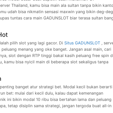
ver Thailand, kamu bisa main ala sultan tanpa bikin kant
kamu udah bisa nikmatin sensasi maxwin yang bikin deg-de
akal kupas tuntas cara main GADUNSLOT biar terasa sultan ban
Hot
lah pilih slot yang lagi gacor. Di
Situs GADUNSLOT
, serv
n peluang menang yang oke banget. Jangan asal main, cari
anya, slot dengan RTP tinggi bakal kasih peluang free spin 
u, kamu bisa nyicil main di beberapa slot sekaligus tanpa
n
enting banget atur strategi bet. Modal kecil bukan berarti
run bet: mulai dari kecil dulu, kalau dapat kemenangan
nik ini bikin modal 10 ribu bisa bertahan lama dan peluang
pa, tetap disiplin sama strategi, jangan tergoda buat all-in