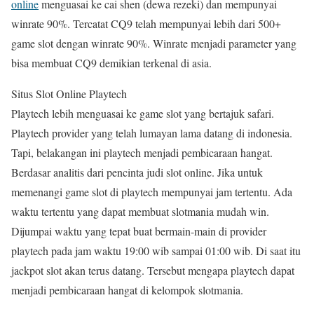
online
menguasai ke cai shen (dewa rezeki) dan mempunyai
winrate 90%. Tercatat CQ9 telah mempunyai lebih dari 500+
game slot dengan winrate 90%. Winrate menjadi parameter yang
bisa membuat CQ9 demikian terkenal di asia.
Situs Slot Online Playtech
Playtech lebih menguasai ke game slot yang bertajuk safari.
Playtech provider yang telah lumayan lama datang di indonesia.
Tapi, belakangan ini playtech menjadi pembicaraan hangat.
Berdasar analitis dari pencinta judi slot online. Jika untuk
memenangi game slot di playtech mempunyai jam tertentu. Ada
waktu tertentu yang dapat membuat slotmania mudah win.
Dijumpai waktu yang tepat buat bermain-main di provider
playtech pada jam waktu 19:00 wib sampai 01:00 wib. Di saat itu
jackpot slot akan terus datang. Tersebut mengapa playtech dapat
menjadi pembicaraan hangat di kelompok slotmania.