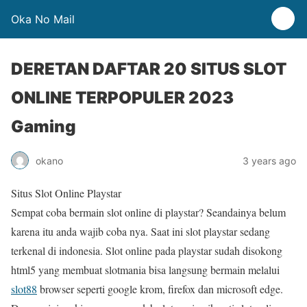
Oka No Mail
DERETAN DAFTAR 20 SITUS SLOT
ONLINE TERPOPULER 2023
Gaming
okano
3 years ago
Situs Slot Online Playstar
Sempat coba bermain slot online di playstar? Seandainya belum
karena itu anda wajib coba nya. Saat ini slot playstar sedang
terkenal di indonesia. Slot online pada playstar sudah disokong
html5 yang membuat slotmania bisa langsung bermain melalui
slot88
browser seperti google krom, firefox dan microsoft edge.