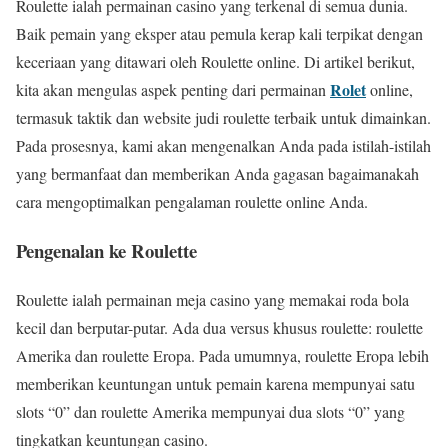
Roulette ialah permainan casino yang terkenal di semua dunia.
Baik pemain yang eksper atau pemula kerap kali terpikat dengan
keceriaan yang ditawari oleh Roulette online. Di artikel berikut,
Rolet
kita akan mengulas aspek penting dari permainan
online,
termasuk taktik dan website judi roulette terbaik untuk dimainkan.
Pada prosesnya, kami akan mengenalkan Anda pada istilah-istilah
yang bermanfaat dan memberikan Anda gagasan bagaimanakah
cara mengoptimalkan pengalaman roulette online Anda.
Pengenalan ke Roulette
Roulette ialah permainan meja casino yang memakai roda bola
kecil dan berputar-putar. Ada dua versus khusus roulette: roulette
Amerika dan roulette Eropa. Pada umumnya, roulette Eropa lebih
memberikan keuntungan untuk pemain karena mempunyai satu
slots “0” dan roulette Amerika mempunyai dua slots “0” yang
tingkatkan keuntungan casino.