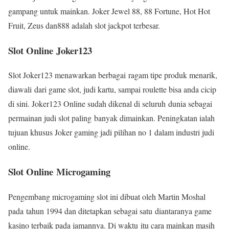
gampang untuk mainkan. Joker Jewel 88, 88 Fortune, Hot Hot
Fruit, Zeus dan888 adalah slot jackpot terbesar.
Slot Online Joker123
Slot Joker123 menawarkan berbagai ragam tipe produk menarik,
diawali dari game slot, judi kartu, sampai roulette bisa anda cicip
di sini. Joker123 Online sudah dikenal di seluruh dunia sebagai
permainan judi slot paling banyak dimainkan. Peningkatan ialah
tujuan khusus Joker gaming jadi pilihan no 1 dalam industri judi
online.
Slot Online Microgaming
Pengembang microgaming slot ini dibuat oleh Martin Moshal
pada tahun 1994 dan ditetapkan sebagai satu diantaranya game
kasino terbaik pada jamannya. Di waktu itu cara mainkan masih