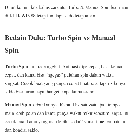
Di artikel ini, kita bahas cara atur Turbo & Manual Spin biar main
di KLIKWIN88 tetap fun, tapi saldo tetap aman.
Bedain Dulu: Turbo Spin vs Manual
Spin
Turbo Spin
itu mode ngebut. Animasi dipercepat, hasil keluar
cepat, dan kamu bisa “ngegas” puluhan spin dalam waktu
singkat. Cocok buat yang pengen cepat lihat pola, tapi risikonya:
saldo bisa turun cepat banget tanpa kamu sadar.
Manual Spin
kebalikannya. Kamu klik satu-satu, jadi tempo
main lebih pelan dan kamu punya waktu mikir sebelum lanjut. Ini
cocok buat kamu yang mau lebih “sadar” sama ritme permainan
dan kondisi saldo.