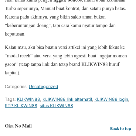
Turbo seperlunya, Manual buat kontrol, dan selalu punya batas.
Karena pada akhirnya, yang bikin saldo aman bukan
“keberuntungan doang”, tapi cara kamu ngatur tempo dan
keputusan.
Kalau mau, aku bisa buatin versi artikel ini yang lebih fokus ke
“modal receh” atau versi yang lebih agresif buat “ngejar momen
gacor” (tetap tanpa link dan tetap brand KLIKWIN88 huruf
kapital).
Categories:
Uncategorized
Tags:
KLIKWIN88
,
KLIKWIN88 link alternatif
,
KLIKWIN88 login
,
RTP KLIKWIN88
,
situs KLIKWIN88
Oka No Mail
Back to top