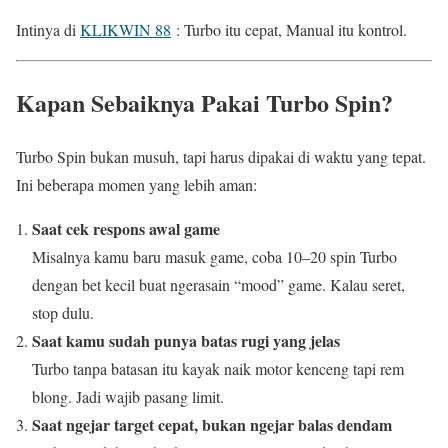
Intinya di
KLIKWIN 88
: Turbo itu cepat, Manual itu kontrol.
Kapan Sebaiknya Pakai Turbo Spin?
Turbo Spin bukan musuh, tapi harus dipakai di waktu yang tepat.
Ini beberapa momen yang lebih aman:
Saat cek respons awal game
Misalnya kamu baru masuk game, coba 10–20 spin Turbo
dengan bet kecil buat ngerasain “mood” game. Kalau seret,
stop dulu.
Saat kamu sudah punya batas rugi yang jelas
Turbo tanpa batasan itu kayak naik motor kenceng tapi rem
blong. Jadi wajib pasang limit.
Saat ngejar target cepat, bukan ngejar balas dendam