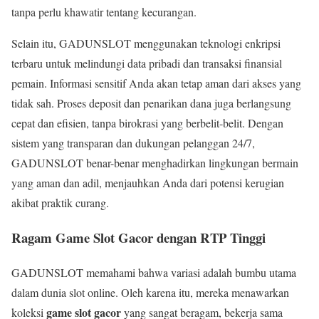
tanpa perlu khawatir tentang kecurangan.
Selain itu, GADUNSLOT menggunakan teknologi enkripsi
terbaru untuk melindungi data pribadi dan transaksi finansial
pemain. Informasi sensitif Anda akan tetap aman dari akses yang
tidak sah. Proses deposit dan penarikan dana juga berlangsung
cepat dan efisien, tanpa birokrasi yang berbelit-belit. Dengan
sistem yang transparan dan dukungan pelanggan 24/7,
GADUNSLOT benar-benar menghadirkan lingkungan bermain
yang aman dan adil, menjauhkan Anda dari potensi kerugian
akibat praktik curang.
Ragam Game Slot Gacor dengan RTP Tinggi
GADUNSLOT memahami bahwa variasi adalah bumbu utama
dalam dunia slot online. Oleh karena itu, mereka menawarkan
game slot gacor
koleksi
yang sangat beragam, bekerja sama