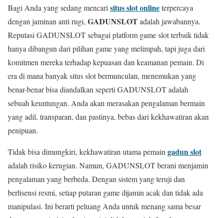
situs slot online
Bagi Anda yang sedang mencari
terpercaya
GADUNSLOT
dengan jaminan anti rugi,
adalah jawabannya.
Reputasi GADUNSLOT sebagai platform game slot terbaik tidak
hanya dibangun dari pilihan game yang melimpah, tapi juga dari
komitmen mereka terhadap kepuasan dan keamanan pemain. Di
era di mana banyak situs slot bermunculan, menemukan yang
benar-benar bisa diandalkan seperti GADUNSLOT adalah
sebuah keuntungan. Anda akan merasakan pengalaman bermain
yang adil, transparan, dan pastinya, bebas dari kekhawatiran akan
penipuan.
gadun slot
Tidak bisa dimungkiri, kekhawatiran utama pemain
adalah risiko kerugian. Namun, GADUNSLOT berani menjamin
pengalaman yang berbeda. Dengan sistem yang teruji dan
berlisensi resmi, setiap putaran game dijamin acak dan tidak ada
manipulasi. Ini berarti peluang Anda untuk menang sama besar