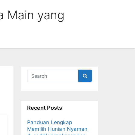
a Main yang
Recent Posts
Panduan Lengkap
Memilih Hunian Nyaman