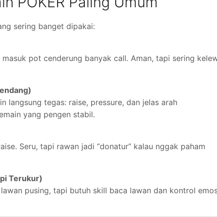
Main POKER Paling Umum
ng sering banget dipakai:
h masuk pot cenderung banyak call. Aman, tapi sering kele
Nendang)
ain langsung tegas: raise, pressure, dan jelas arah
emain yang pengen stabil.
 raise. Seru, tapi rawan jadi “donatur” kalau nggak paham
pi Terukur)
 lawan pusing, tapi butuh skill baca lawan dan kontrol emos