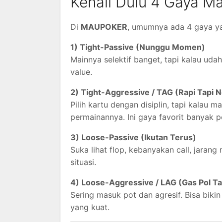
Kenali Dulu 4 Gaya 
Di
MAUPOKER
, umumnya ada 4 gaya ya
1) Tight-Passive (Nunggu Momen)
Mainnya selektif banget, tapi kalau uda
value.
2) Tight-Aggressive / TAG (Rapi Tapi 
Pilih kartu dengan disiplin, tapi kalau m
permainannya. Ini gaya favorit banyak p
3) Loose-Passive (Ikutan Terus)
Suka lihat flop, kebanyakan call, jarang
situasi.
4) Loose-Aggressive / LAG (Gas Pol Ta
Sering masuk pot dan agresif. Bisa bikin
yang kuat.