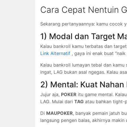
Cara Cepat Nentuin 
Sekarang pertanyaannya: kamu cocok ya
1) Modal dan Target M
Kalau bankroll kamu terbatas dan targe
Link Alternatif
, gaya ini enak buat “nai
Kalau bankroll lumayan tebal dan kamu s
ingat, LAG bukan asal ngegas. Kalau asa
2) Mental: Kuat Nahan
Jujur aja,
POKER
itu game mental. Kalau
LAG. Mulai dari
TAG
atau bahkan tight-pa
Di
MAUPOKER
, banyak pemain jatuh buk
langsung pengen balas, akhirnya makin 