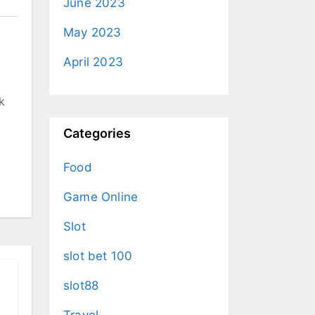
June 2023
May 2023
April 2023
k
Categories
Food
Game Online
Slot
slot bet 100
slot88