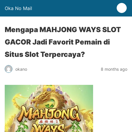
Oka No Mail
Mengapa MAHJONG WAYS SLOT
GACOR Jadi Favorit Pemain di
Situs Slot Terpercaya?
okano
8 months ago