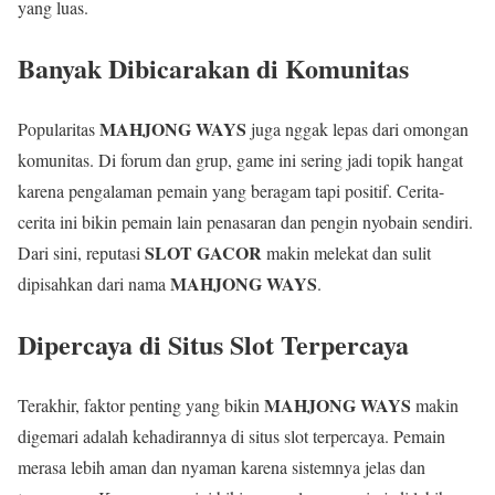
yang luas.
Banyak Dibicarakan di Komunitas
MAHJONG WAYS
Popularitas
juga nggak lepas dari omongan
komunitas. Di forum dan grup, game ini sering jadi topik hangat
karena pengalaman pemain yang beragam tapi positif. Cerita-
cerita ini bikin pemain lain penasaran dan pengin nyobain sendiri.
SLOT GACOR
Dari sini, reputasi
makin melekat dan sulit
MAHJONG WAYS
dipisahkan dari nama
.
Dipercaya di Situs Slot Terpercaya
MAHJONG WAYS
Terakhir, faktor penting yang bikin
makin
digemari adalah kehadirannya di situs slot terpercaya. Pemain
merasa lebih aman dan nyaman karena sistemnya jelas dan