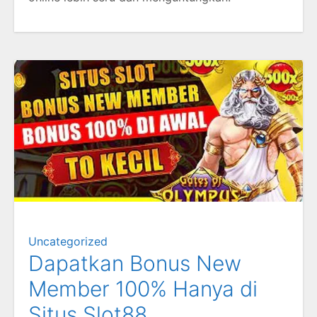
Uncategorized
Dapatkan Bonus New
Member 100% Hanya di
Situs Slot88