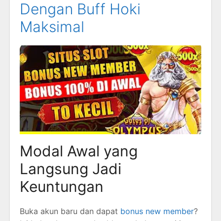
Dengan Buff Hoki
Maksimal
Modal Awal yang
Langsung Jadi
Keuntungan
Buka akun baru dan dapat
bonus new member
?