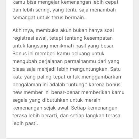
kamu bisa mengejar kemenangan lebih cepat
dan lebih sering, yang tentu saja menambah
semangat untuk terus bermain.
Akhirnya, membuka akun bukan hanya soal
registrasi awal, tetapi tentang kesempatan
untuk langsung menikmati hasil yang besar.
Bonus ini memberi kamu peluang untuk
mengubah perjalanan permainanmu dari yang
biasa saja menjadi lebih menguntungkan. Satu
kata yang paling tepat untuk menggambarkan
pengalaman ini adalah “untung,” karena bonus
new member ini benar-benar memberikan kamu
segala yang dibutuhkan untuk meraih
kemenangan sejak awal. Setiap kemenangan
terasa lebih berarti, dan setiap langkah terasa
lebih pasti.