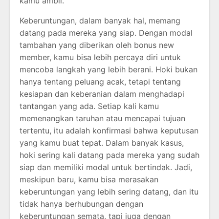
kamu ambil.
Keberuntungan, dalam banyak hal, memang
datang pada mereka yang siap. Dengan modal
tambahan yang diberikan oleh bonus new
member, kamu bisa lebih percaya diri untuk
mencoba langkah yang lebih berani. Hoki bukan
hanya tentang peluang acak, tetapi tentang
kesiapan dan keberanian dalam menghadapi
tantangan yang ada. Setiap kali kamu
memenangkan taruhan atau mencapai tujuan
tertentu, itu adalah konfirmasi bahwa keputusan
yang kamu buat tepat. Dalam banyak kasus,
hoki sering kali datang pada mereka yang sudah
siap dan memiliki modal untuk bertindak. Jadi,
meskipun baru, kamu bisa merasakan
keberuntungan yang lebih sering datang, dan itu
tidak hanya berhubungan dengan
keberuntungan semata, tapi juga dengan