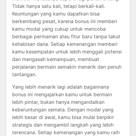
Tidak hanya satu kali, tetapi berkali-kali.
Keuntungan yang kamu dapatkan bisa
berkembang pesat, karena bonus ini memberi
kamu modal yang cukup untuk mencoba
berbagai permainan atau fitur baru tanpa takut
kehabisan dana. Setiap kemenangan memberi
kamu kesempatan untuk lebih menggali potensi
dan mengasah kemampuan, membuat
perjalanan bermain semakin menarik dan penuh
tantangan.
Yang lebih menarik lagi adalah bagaimana
bonus ini mengajarkan kamu untuk bermain
lebih pintar, bukan hanya mengandalkan
keberuntungan semata. Dengan modal yang
lebih besar di awal, kamu bisa mulai berpikir
strategis dan mengambil langkah yang lebih
terencana. Setiap kemenangan yang kamu raih