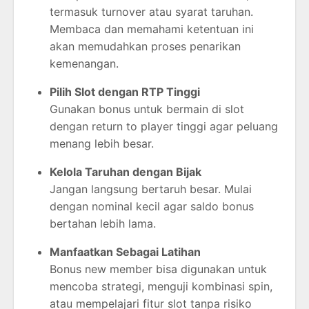
termasuk turnover atau syarat taruhan.
Membaca dan memahami ketentuan ini
akan memudahkan proses penarikan
kemenangan.
Pilih Slot dengan RTP Tinggi
Gunakan bonus untuk bermain di slot
dengan return to player tinggi agar peluang
menang lebih besar.
Kelola Taruhan dengan Bijak
Jangan langsung bertaruh besar. Mulai
dengan nominal kecil agar saldo bonus
bertahan lebih lama.
Manfaatkan Sebagai Latihan
Bonus new member bisa digunakan untuk
mencoba strategi, menguji kombinasi spin,
atau mempelajari fitur slot tanpa risiko