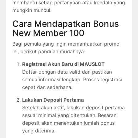
membantu setiap pertanyaan atau kendala yang
mungkin muncul.
Cara Mendapatkan Bonus
New Member 100
Bagi pemula yang ingin memanfaatkan promo
ini, berikut panduan mudahnya:
Registrasi Akun Baru di MAUSLOT
Daftar dengan data valid dan pastikan
semua informasi lengkap. Proses registrasi
cepat dan sederhana.
Lakukan Deposit Pertama
Setelah akun aktif, lakukan deposit pertama
sesuai minimal yang ditentukan. Besaran
deposit akan menentukan jumlah bonus
yang diterima.