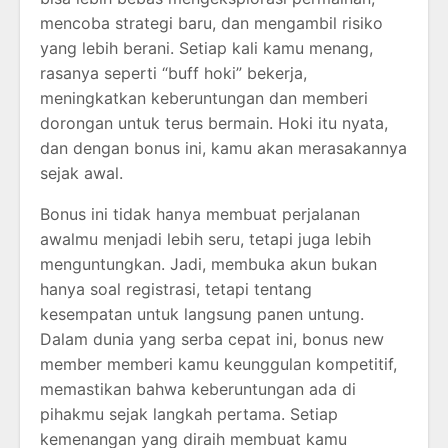
mencoba strategi baru, dan mengambil risiko
yang lebih berani. Setiap kali kamu menang,
rasanya seperti “buff hoki” bekerja,
meningkatkan keberuntungan dan memberi
dorongan untuk terus bermain. Hoki itu nyata,
dan dengan bonus ini, kamu akan merasakannya
sejak awal.
Bonus ini tidak hanya membuat perjalanan
awalmu menjadi lebih seru, tetapi juga lebih
menguntungkan. Jadi, membuka akun bukan
hanya soal registrasi, tetapi tentang
kesempatan untuk langsung panen untung.
Dalam dunia yang serba cepat ini, bonus new
member memberi kamu keunggulan kompetitif,
memastikan bahwa keberuntungan ada di
pihakmu sejak langkah pertama. Setiap
kemenangan yang diraih membuat kamu