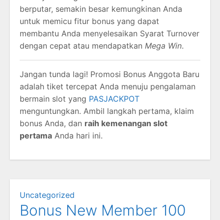
berputar, semakin besar kemungkinan Anda
untuk memicu fitur bonus yang dapat
membantu Anda menyelesaikan Syarat Turnover
dengan cepat atau mendapatkan
Mega Win
.
Jangan tunda lagi! Promosi Bonus Anggota Baru
adalah tiket tercepat Anda menuju pengalaman
bermain slot yang
PASJACKPOT
menguntungkan. Ambil langkah pertama, klaim
bonus Anda, dan
raih kemenangan slot
pertama
Anda hari ini.
Uncategorized
Bonus New Member 100