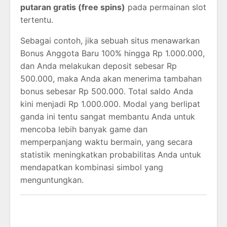
putaran gratis (free spins)
pada permainan slot
tertentu.
Sebagai contoh, jika sebuah situs menawarkan
Bonus Anggota Baru 100% hingga Rp 1.000.000,
dan Anda melakukan deposit sebesar Rp
500.000, maka Anda akan menerima tambahan
bonus sebesar Rp 500.000. Total saldo Anda
kini menjadi Rp 1.000.000. Modal yang berlipat
ganda ini tentu sangat membantu Anda untuk
mencoba lebih banyak game dan
memperpanjang waktu bermain, yang secara
statistik meningkatkan probabilitas Anda untuk
mendapatkan kombinasi simbol yang
menguntungkan.