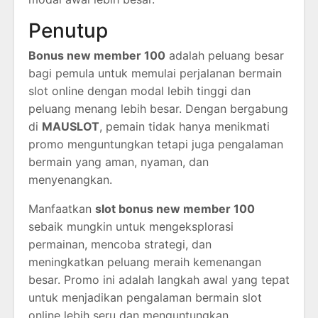
Penutup
Bonus new member 100
adalah peluang besar
bagi pemula untuk memulai perjalanan bermain
slot online dengan modal lebih tinggi dan
peluang menang lebih besar. Dengan bergabung
di
MAUSLOT
, pemain tidak hanya menikmati
promo menguntungkan tetapi juga pengalaman
bermain yang aman, nyaman, dan
menyenangkan.
Manfaatkan
slot bonus new member 100
sebaik mungkin untuk mengeksplorasi
permainan, mencoba strategi, dan
meningkatkan peluang meraih kemenangan
besar. Promo ini adalah langkah awal yang tepat
untuk menjadikan pengalaman bermain slot
online lebih seru dan menguntungkan.