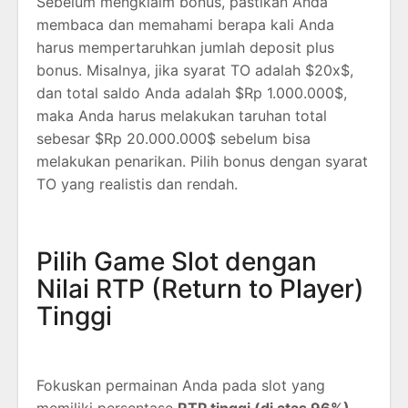
Sebelum mengklaim bonus, pastikan Anda
membaca dan memahami berapa kali Anda
harus mempertaruhkan jumlah deposit plus
bonus. Misalnya, jika syarat TO adalah
$20x$
,
dan total saldo Anda adalah
$Rp 1.000.000$
,
maka Anda harus melakukan taruhan total
sebesar
$Rp 20.000.000$
sebelum bisa
melakukan penarikan. Pilih bonus dengan syarat
TO yang realistis dan rendah.
Pilih Game Slot dengan
Nilai RTP (Return to Player)
Tinggi
Fokuskan permainan Anda pada slot yang
memiliki persentase
RTP tinggi (di atas 96%)
.