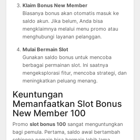
Klaim Bonus New Member
Biasanya bonus akan otomatis masuk ke
saldo akun. Jika belum, Anda bisa
mengklaimnya melalui menu promo atau
menghubungi layanan pelanggan.
Mulai Bermain Slot
Gunakan saldo bonus untuk mencoba
berbagai permainan slot. Ini saatnya
mengeksplorasi fitur, mencoba strategi, dan
meningkatkan peluang menang.
Keuntungan
Memanfaatkan Slot Bonus
New Member 100
Promo
slot bonus 100
sangat menguntungkan
bagi pemula. Pertama, saldo awal bertambah
sehingga pemain bisa bermain lebih lama.