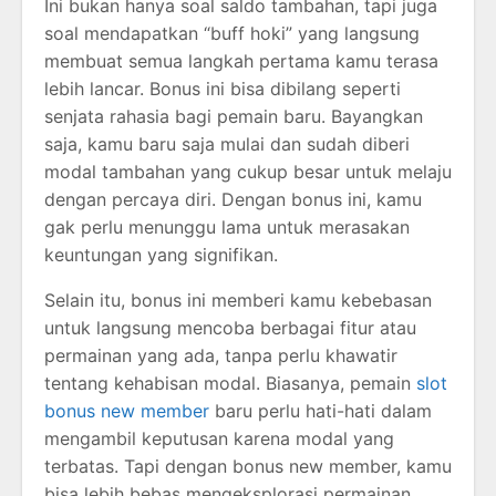
Ini bukan hanya soal saldo tambahan, tapi juga
soal mendapatkan “buff hoki” yang langsung
membuat semua langkah pertama kamu terasa
lebih lancar. Bonus ini bisa dibilang seperti
senjata rahasia bagi pemain baru. Bayangkan
saja, kamu baru saja mulai dan sudah diberi
modal tambahan yang cukup besar untuk melaju
dengan percaya diri. Dengan bonus ini, kamu
gak perlu menunggu lama untuk merasakan
keuntungan yang signifikan.
Selain itu, bonus ini memberi kamu kebebasan
untuk langsung mencoba berbagai fitur atau
permainan yang ada, tanpa perlu khawatir
tentang kehabisan modal. Biasanya, pemain
slot
bonus new member
baru perlu hati-hati dalam
mengambil keputusan karena modal yang
terbatas. Tapi dengan bonus new member, kamu
bisa lebih bebas mengeksplorasi permainan,