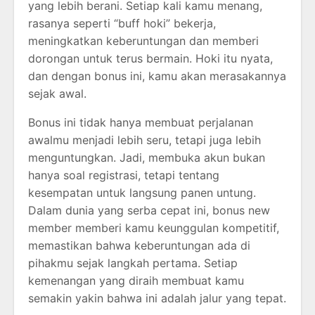
yang lebih berani. Setiap kali kamu menang,
rasanya seperti “buff hoki” bekerja,
meningkatkan keberuntungan dan memberi
dorongan untuk terus bermain. Hoki itu nyata,
dan dengan bonus ini, kamu akan merasakannya
sejak awal.
Bonus ini tidak hanya membuat perjalanan
awalmu menjadi lebih seru, tetapi juga lebih
menguntungkan. Jadi, membuka akun bukan
hanya soal registrasi, tetapi tentang
kesempatan untuk langsung panen untung.
Dalam dunia yang serba cepat ini, bonus new
member memberi kamu keunggulan kompetitif,
memastikan bahwa keberuntungan ada di
pihakmu sejak langkah pertama. Setiap
kemenangan yang diraih membuat kamu
semakin yakin bahwa ini adalah jalur yang tepat.