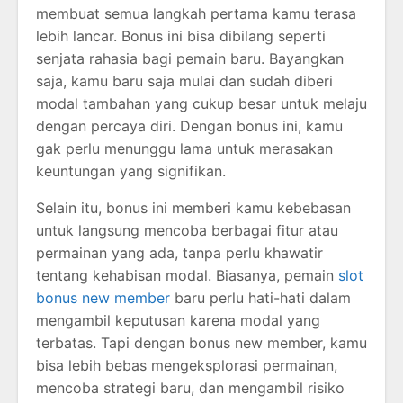
membuat semua langkah pertama kamu terasa
lebih lancar. Bonus ini bisa dibilang seperti
senjata rahasia bagi pemain baru. Bayangkan
saja, kamu baru saja mulai dan sudah diberi
modal tambahan yang cukup besar untuk melaju
dengan percaya diri. Dengan bonus ini, kamu
gak perlu menunggu lama untuk merasakan
keuntungan yang signifikan.
Selain itu, bonus ini memberi kamu kebebasan
untuk langsung mencoba berbagai fitur atau
permainan yang ada, tanpa perlu khawatir
tentang kehabisan modal. Biasanya, pemain
slot
bonus new member
baru perlu hati-hati dalam
mengambil keputusan karena modal yang
terbatas. Tapi dengan bonus new member, kamu
bisa lebih bebas mengeksplorasi permainan,
mencoba strategi baru, dan mengambil risiko