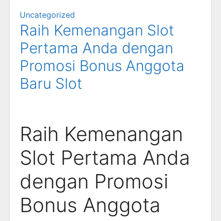
Uncategorized
Raih Kemenangan Slot
Pertama Anda dengan
Promosi Bonus Anggota
Baru Slot
Raih Kemenangan
Slot Pertama Anda
dengan Promosi
Bonus Anggota