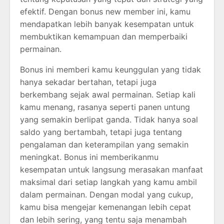
efektif. Dengan bonus new member ini, kamu
mendapatkan lebih banyak kesempatan untuk
membuktikan kemampuan dan memperbaiki
permainan.
Bonus ini memberi kamu keunggulan yang tidak
hanya sekadar bertahan, tetapi juga
berkembang sejak awal permainan. Setiap kali
kamu menang, rasanya seperti panen untung
yang semakin berlipat ganda. Tidak hanya soal
saldo yang bertambah, tetapi juga tentang
pengalaman dan keterampilan yang semakin
meningkat. Bonus ini memberikanmu
kesempatan untuk langsung merasakan manfaat
maksimal dari setiap langkah yang kamu ambil
dalam permainan. Dengan modal yang cukup,
kamu bisa mengejar kemenangan lebih cepat
dan lebih sering, yang tentu saja menambah