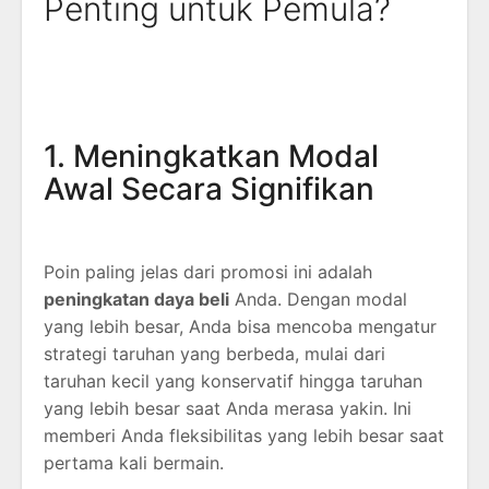
Penting untuk Pemula?
1. Meningkatkan Modal
Awal Secara Signifikan
Poin paling jelas dari promosi ini adalah
peningkatan daya beli
Anda. Dengan modal
yang lebih besar, Anda bisa mencoba mengatur
strategi taruhan yang berbeda, mulai dari
taruhan kecil yang konservatif hingga taruhan
yang lebih besar saat Anda merasa yakin. Ini
memberi Anda fleksibilitas yang lebih besar saat
pertama kali bermain.