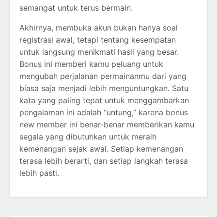
semangat untuk terus bermain.
Akhirnya, membuka akun bukan hanya soal
registrasi awal, tetapi tentang kesempatan
untuk langsung menikmati hasil yang besar.
Bonus ini memberi kamu peluang untuk
mengubah perjalanan permainanmu dari yang
biasa saja menjadi lebih menguntungkan. Satu
kata yang paling tepat untuk menggambarkan
pengalaman ini adalah “untung,” karena bonus
new member ini benar-benar memberikan kamu
segala yang dibutuhkan untuk meraih
kemenangan sejak awal. Setiap kemenangan
terasa lebih berarti, dan setiap langkah terasa
lebih pasti.