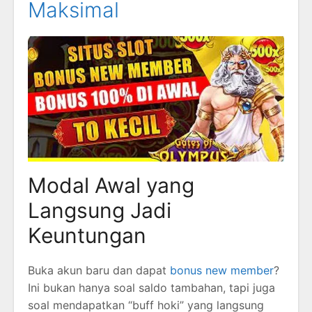
Maksimal
Modal Awal yang
Langsung Jadi
Keuntungan
Buka akun baru dan dapat
bonus new member
?
Ini bukan hanya soal saldo tambahan, tapi juga
soal mendapatkan “buff hoki” yang langsung