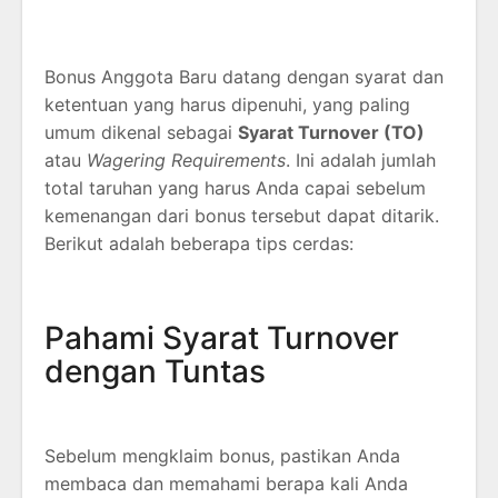
Bonus Anggota Baru datang dengan syarat dan
ketentuan yang harus dipenuhi, yang paling
umum dikenal sebagai
Syarat Turnover (TO)
atau
Wagering Requirements
. Ini adalah jumlah
total taruhan yang harus Anda capai sebelum
kemenangan dari bonus tersebut dapat ditarik.
Berikut adalah beberapa tips cerdas:
Pahami Syarat Turnover
dengan Tuntas
Sebelum mengklaim bonus, pastikan Anda
membaca dan memahami berapa kali Anda