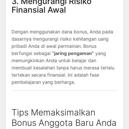
3. Mengurangi Risiko
Finansial Awal
Dengan menggunakan dana bonus, Anda pada
dasarnya mengurangi risiko kehilangan uang
pribadi Anda di awal permainan. Bonus
berfungsi sebagai
“jaring pengaman”
yang
memungkinkan Anda untuk belajar dan
membuat kesalahan tanpa harus merasa terlalu
tertekan secara finansial. Ini adalah fase
pembelajaran yang berharga.
Tips Memaksimalkan
Bonus Anggota Baru Anda