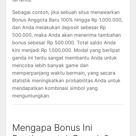
Sebagai contoh, jika sebuah situs menawarkan
Bonus Anggota Baru 100% hingga Rp 1.000.000,
dan Anda melakukan deposit sebesar Rp
500.000, maka Anda akan menerima tambahan
bonus sebesar Rp 500.000. Total saldo Anda
kini menjadi Rp 1.000.000. Modal yang berlipat
ganda ini tentu sangat membantu Anda untuk
mencoba lebih banyak game dan
memperpanjang waktu bermain, yang secara
statistik meningkatkan probabilitas Anda untuk
mendapatkan kombinasi simbol yang
menguntungkan.
Mengapa Bonus Ini