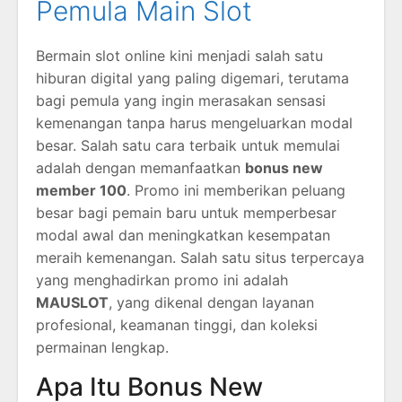
Pemula Main Slot
Bermain slot online kini menjadi salah satu
hiburan digital yang paling digemari, terutama
bagi pemula yang ingin merasakan sensasi
kemenangan tanpa harus mengeluarkan modal
besar. Salah satu cara terbaik untuk memulai
adalah dengan memanfaatkan
bonus new
member 100
. Promo ini memberikan peluang
besar bagi pemain baru untuk memperbesar
modal awal dan meningkatkan kesempatan
meraih kemenangan. Salah satu situs terpercaya
yang menghadirkan promo ini adalah
MAUSLOT
, yang dikenal dengan layanan
profesional, keamanan tinggi, dan koleksi
permainan lengkap.
Apa Itu Bonus New