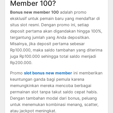
Member 100?
Bonus new member 100
adalah promo
eksklusif untuk pemain baru yang mendaftar di
situs slot resmi. Dengan promo ini, setiap
deposit pertama akan digandakan hingga 100%,
tergantung jumlah yang Anda depositkan.
Misalnya, jika deposit pertama sebesar
Rp100.000, maka saldo tambahan yang diterima
juga Rp100.000 sehingga total saldo menjadi
Rp200.000.
Promo
slot bonus new member
ini memberikan
keuntungan ganda bagi pemula karena
memungkinkan mereka mencoba berbagai
permainan slot tanpa takut saldo cepat habis.
Dengan tambahan modal dari bonus, peluang
untuk menemukan kombinasi menang, scatter,
atau jackpot meningkat.