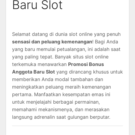
Baru Slot
Selamat datang di dunia slot online yang penuh
sensasi dan peluang kemenangan
! Bagi Anda
yang baru memulai petualangan, ini adalah saat
yang paling tepat. Banyak situs slot online
terkemuka menawarkan
Promosi Bonus
Anggota Baru Slot
yang dirancang khusus untuk
memberikan Anda modal tambahan dan
meningkatkan peluang meraih kemenangan
pertama. Manfaatkan kesempatan emas ini
untuk menjelajahi berbagai permainan,
memahami mekanismenya, dan merasakan
langsung adrenalin saat gulungan berputar.